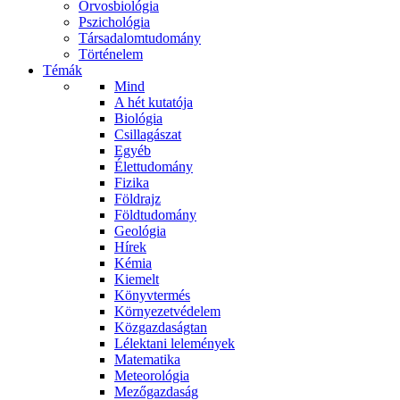
Orvosbiológia
Pszichológia
Társadalomtudomány
Történelem
Témák
Mind
A hét kutatója
Biológia
Csillagászat
Egyéb
Élettudomány
Fizika
Földrajz
Földtudomány
Geológia
Hírek
Kémia
Kiemelt
Könyvtermés
Környezetvédelem
Közgazdaságtan
Lélektani lelemények
Matematika
Meteorológia
Mezőgazdaság