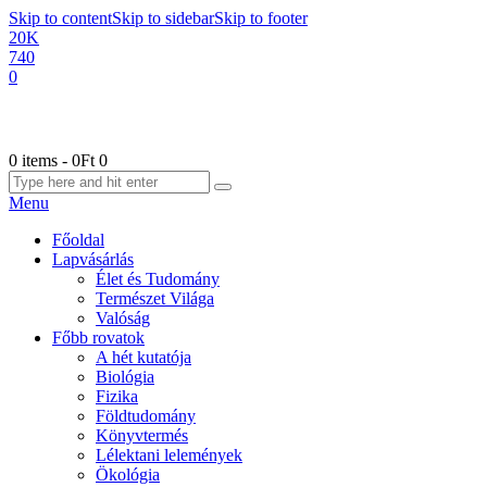
Skip to content
Skip to sidebar
Skip to footer
20K
740
0
0 items
-
0Ft
0
Menu
Főoldal
Lapvásárlás
Élet és Tudomány
Természet Világa
Valóság
Főbb rovatok
A hét kutatója
Biológia
Fizika
Földtudomány
Könyvtermés
Lélektani lelemények
Ökológia