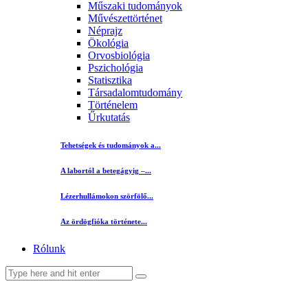
Műszaki tudományok
Művészettörténet
Néprajz
Ökológia
Orvosbiológia
Pszichológia
Statisztika
Társadalomtudomány
Történelem
Űrkutatás
Tehetségek és tudományok a...
A labortól a betegágyig –...
Lézerhullámokon szörfölő...
Az ördögfióka története...
Rólunk