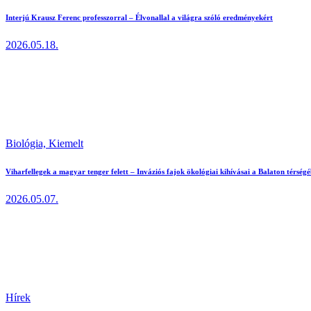
Interjú Krausz Ferenc professzorral – Élvonallal a világra szóló eredményekért
2026.05.18.
Biológia,
Kiemelt
Viharfellegek a magyar tenger felett – Inváziós fajok ökológiai kihívásai a Balaton térség
2026.05.07.
Hírek