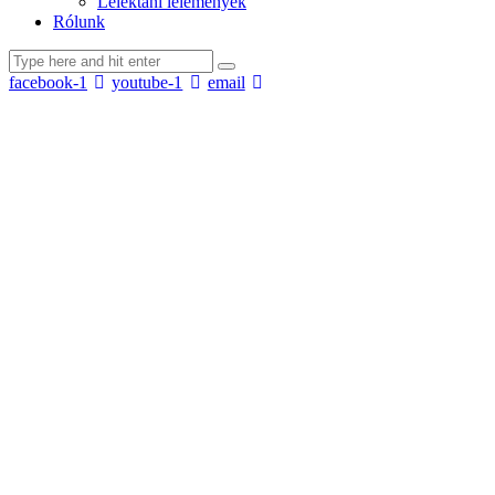
Lélektani lelemények
Rólunk
facebook-1
youtube-1
email