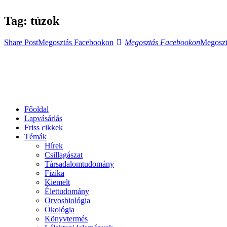
Tag: túzok
Share Post
Megosztás Facebookon
Megosztás Facebookon
Megoszt
Főoldal
Lapvásárlás
Friss cikkek
Témák
Hírek
Csillagászat
Társadalomtudomány
Fizika
Kiemelt
Élettudomány
Orvosbiológia
Ökológia
Könyvtermés