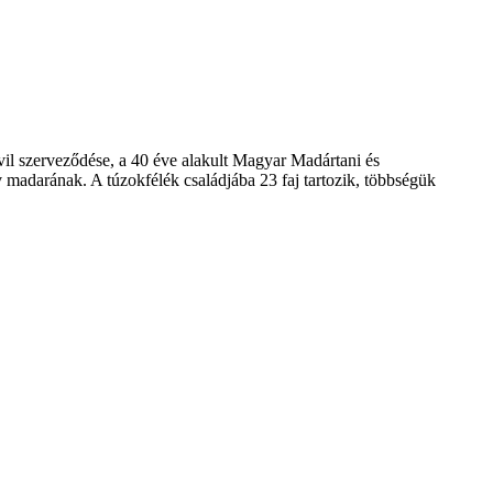
l szerveződése, a 40 éve alakult Magyar Madártani és
v madarának. A túzokfélék családjába 23 faj tartozik, többségük