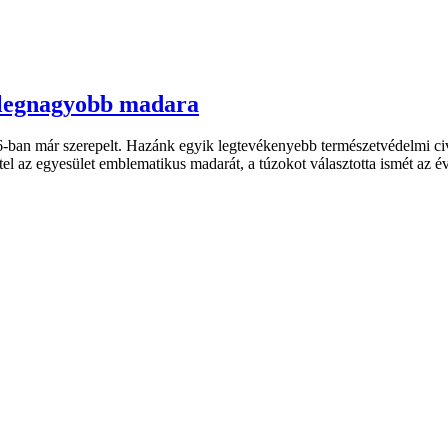
 legnagyobb madara
an már szerepelt. Hazánk egyik legtevékenyebb természetvédelmi civi
el az egyesület emblematikus madarát, a túzokot választotta ismét az é