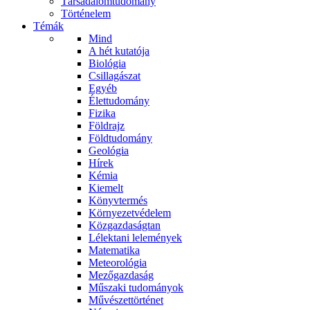
Társadalomtudomány
Történelem
Témák
Mind
A hét kutatója
Biológia
Csillagászat
Egyéb
Élettudomány
Fizika
Földrajz
Földtudomány
Geológia
Hírek
Kémia
Kiemelt
Könyvtermés
Környezetvédelem
Közgazdaságtan
Lélektani lelemények
Matematika
Meteorológia
Mezőgazdaság
Műszaki tudományok
Művészettörténet