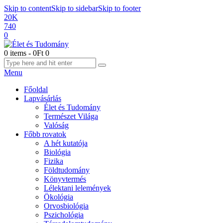
Skip to content
Skip to sidebar
Skip to footer
20K
740
0
0 items
-
0Ft
0
Menu
Főoldal
Lapvásárlás
Élet és Tudomány
Természet Világa
Valóság
Főbb rovatok
A hét kutatója
Biológia
Fizika
Földtudomány
Könyvtermés
Lélektani lelemények
Ökológia
Orvosbiológia
Pszichológia