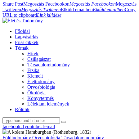
Share Post
Megosztás Facebookon
Megosztás Facebookon
Megosztás
Twitteren
Megosztás Twitteren
Elküld emailben
Elküld emailben
Copy
URL to clipboard
Link küldése
Főoldal
Lapvásárlás
Friss cikkek
Témák
Hírek
Csillagászat
Társadalomtudomány
Fizika
Kiemelt
Élettudomány
Orvosbiológia
Ökológia
Könyvtermés
Lélektani lelemények
Rólunk
facebook-1
youtube-1
email
Földtudomány
Orvosbiológia
Társadalomtudomány