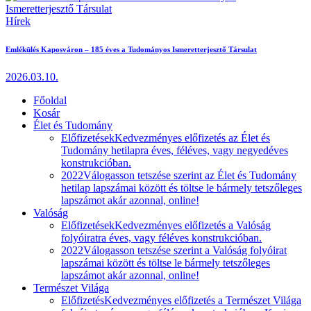
Hírek
Emlékülés Kaposváron – 185 éves a Tudományos Ismeretterjesztő Társulat
2026.03.10.
Főoldal
Kosár
Élet és Tudomány
Előfizetések
Kedvezményes előfizetés az Élet és
Tudomány hetilapra éves, féléves, vagy negyedéves
konstrukcióban.
2022
Válogasson tetszése szerint az Élet és Tudomány
hetilap lapszámai között és töltse le bármely tetszőleges
lapszámot akár azonnal, online!
Valóság
Előfizetések
Kedvezményes előfizetés a Valóság
folyóiratra éves, vagy féléves konstrukcióban.
2022
Válogasson tetszése szerint a Valóság folyóirat
lapszámai között és töltse le bármely tetszőleges
lapszámot akár azonnal, online!
Természet Világa
Előfizetés
Kedvezményes előfizetés a Természet Világa