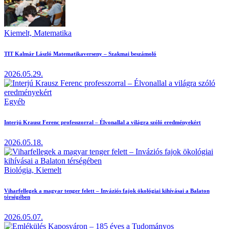
Kiemelt,
Matematika
TIT Kalmár László Matematikaverseny – Szakmai beszámoló
2026.05.29.
Egyéb
Interjú Krausz Ferenc professzorral – Élvonallal a világra szóló eredményekért
2026.05.18.
Biológia,
Kiemelt
Viharfellegek a magyar tenger felett – Inváziós fajok ökológiai kihívásai a Balaton
térségében
2026.05.07.