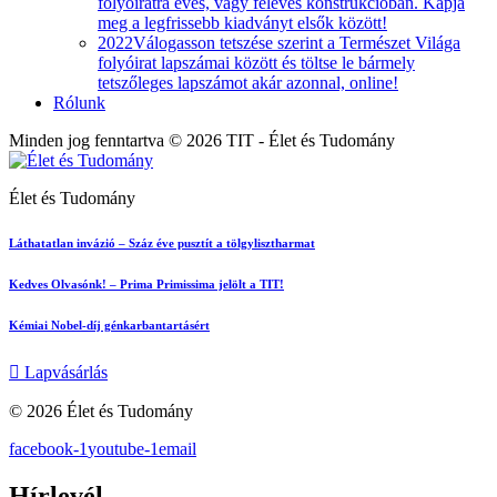
folyóiratra éves, vagy féléves konstrukcióban. Kapja
meg a legfrissebb kiadványt elsők között!
2022
Válogasson tetszése szerint a Természet Világa
folyóirat lapszámai között és töltse le bármely
tetszőleges lapszámot akár azonnal, online!
Rólunk
Minden jog fenntartva © 2026 TIT - Élet és Tudomány
Élet és Tudomány
Láthatatlan invázió – Száz éve pusztít a tölgylisztharmat
Kedves Olvasónk! – Prima Primissima jelölt a TIT!
Kémiai Nobel-díj génkarbantartásért
Lapvásárlás
© 2026 Élet és Tudomány
facebook-1
youtube-1
email
Hírlevél