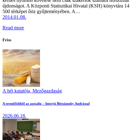
kérdés nyomon követése nem csak szakértők számára hordozhat
újdonságot. A Központi Statisztikai Hivatal (KSH) könyvtára 14
500 térképet őriz gyűjteményében. A…
2014.01.08.
Read more
Friss
A hét kutatója,
Mezőgazdaság
A termőföldtől az asztalig – Interjú Bittsánszky Andrással
2026.06.18.