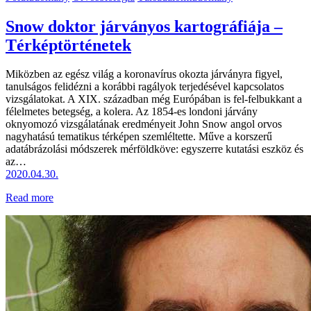
Snow doktor járványos kartográfiája –
Térképtörténetek
Miközben az egész világ a koronavírus okozta járványra figyel,
tanulságos felidézni a korábbi ragályok terjedésével kapcsolatos
vizsgálatokat. A XIX. században még Európában is fel-felbukkant a
félelmetes betegség, a kolera. Az 1854-es londoni járvány
oknyomozó vizsgálatának eredményeit John Snow angol orvos
nagyhatású tematikus térképen szemléltette. Műve a korszerű
adatábrázolási módszerek mérföldköve: egyszerre kutatási eszköz és
az…
2020.04.30.
Read more