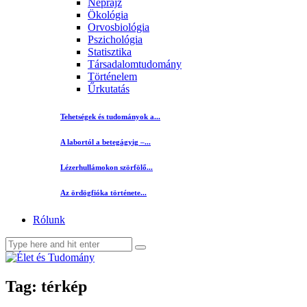
Néprajz
Ökológia
Orvosbiológia
Pszichológia
Statisztika
Társadalomtudomány
Történelem
Űrkutatás
Tehetségek és tudományok a...
A labortól a betegágyig –...
Lézerhullámokon szörfölő...
Az ördögfióka története...
Rólunk
Tag: térkép