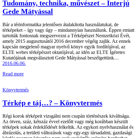
Tudomány, technika, művészet – Interjú
Gede Mátyással
Bár a térinformatika jelentősen átalakította használatukat, de
térképeket – így vagy úgy – mindannyian használunk. Éppen emiatt
tartották fontosnak megszervezni a Térképészet Nemzetközi Évét,
amely 2015 augusztusától 2016 december végéig zajlik. Az ennek
kapcsán megjelenő magyar nyelvű könyv egyik fordítójával, az
ELTE webes térképészet oktatójával, az idén az ELTE Ígéretes
Kutatójának megválasztott Gede Mátyással beszélgettünk…
2016.06.06.
Read more
Könyvtermés
Térkép e táj…? – Könyvtermés
Régi korok térképeit vizsgálni nem csupán történészek kiváltsága.
Az ötven, száz, kétszáz évvel ezelőtt vagy még korábban készült
térképek sokak érdeklődését felkeltik. Az egykori nyelvhasználat és
ábrázolás, a területi változások vagy egy-egy társadalmi, gazdasági