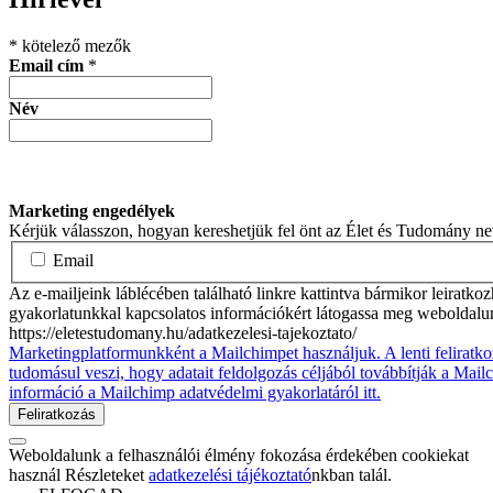
*
kötelező mezők
Email cím
*
Név
Marketing engedélyek
Kérjük válasszon, hogyan kereshetjük fel önt az Élet és Tudomány n
Email
Az e-mailjeink láblécében található linkre kattintva bármikor leiratko
gyakorlatunkkal kapcsolatos információkért látogassa meg weboldalu
https://eletestudomany.hu/adatkezelesi-tajekoztato/
Marketingplatformunkként a Mailchimpet használjuk. A lenti feliratko
tudomásul veszi, hogy adatait feldolgozás céljából továbbítják a Mai
információ a Mailchimp adatvédelmi gyakorlatáról itt.
Weboldalunk a felhasználói élmény fokozása érdekében cookiekat
használ Részleteket
adatkezelési tájékoztató
nkban talál.