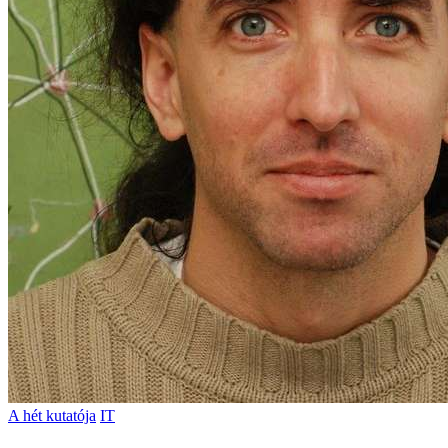
A hét kutatója
IT