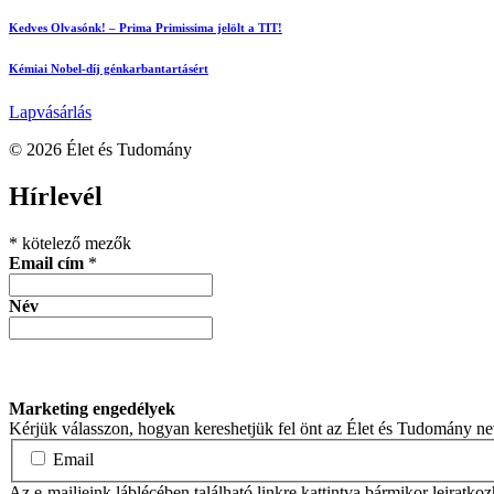
Kedves Olvasónk! – Prima Primissima jelölt a TIT!
Kémiai Nobel-díj génkarbantartásért
Lapvásárlás
© 2026 Élet és Tudomány
facebook-
youtube-
email
Hírlevél
1
1
*
kötelező mezők
Email cím
*
Név
Marketing engedélyek
Kérjük válasszon, hogyan kereshetjük fel önt az Élet és Tudomány n
Email
Az e-mailjeink láblécében található linkre kattintva bármikor leiratko