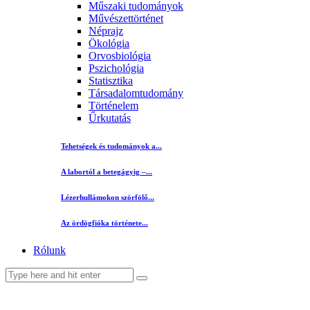
Műszaki tudományok
Művészettörténet
Néprajz
Ökológia
Orvosbiológia
Pszichológia
Statisztika
Társadalomtudomány
Történelem
Űrkutatás
Tehetségek és tudományok a...
A labortól a betegágyig –...
Lézerhullámokon szörfölő...
Az ördögfióka története...
Rólunk