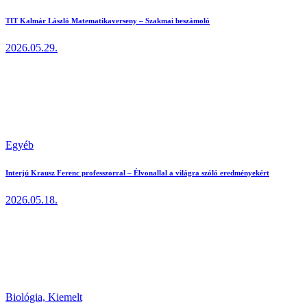
TIT Kalmár László Matematikaverseny – Szakmai beszámoló
2026.05.29.
Egyéb
Interjú Krausz Ferenc professzorral – Élvonallal a világra szóló eredményekért
2026.05.18.
Biológia,
Kiemelt