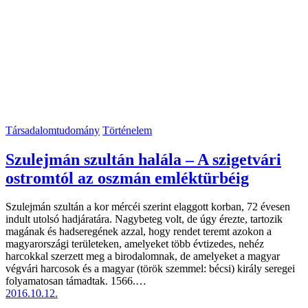
Társadalomtudomány
Történelem
Szulejmán szultán halála – A szigetvári
ostromtól az oszmán emléktürbéig
Szulejmán szultán a kor mércéi szerint elaggott korban, 72 évesen
indult utolsó hadjáratára. Nagybeteg volt, de úgy érezte, tartozik
magának és hadseregének azzal, hogy rendet teremt azokon a
magyarországi területeken, amelyeket több évtizedes, nehéz
harcokkal szerzett meg a birodalomnak, de amelyeket a magyar
végvári harcosok és a magyar (török szemmel: bécsi) király seregei
folyamatosan támadtak. 1566.…
2016.10.12.