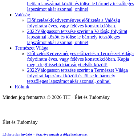
hetilap lapszámai között és töltse le bármely tetszőleges
lapszámot akár azonnal, online!
Valóság
Előfizetések
Kedvezményes előfizetés a Valóság
folyóiratra éves, vagy féléves konstrukcióban.
2022
Válogasson tetszése szerint a Valóság folyóirat
lapszámai között és töltse le bármely tetszőleges
lapszámot akár azonnal, online!
Természet Világa
Előfizetés
Kedvezményes előfizetés a Természet Világa
folyóiratra éves, vagy féléves konstrukcióban. Kapja
meg a legfrissebb kiadványt elsők között!
2022
Válogasson tetszése szerint a Természet Világa
folyóirat lapszámai között és töltse le bármely
tetszőleges lapszámot akár azonnal, online!
Rólunk
Minden jog fenntartva © 2026 TIT - Élet és Tudomány
Élet és Tudomány
Láthatatlan invázió – Száz éve pusztít a tölgylisztharmat