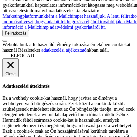
gyakorlatunkkal kapcsolatos információkért látogassa meg weboldalu
https://eletestudomany.hu/adatkezelesi-tajekoztato/
Marketingplatformunkként a Mailchimpet használjuk. A lenti feliratko
tudomásul veszi, hogy adatait feldolgozás céljából továbbítják a Mai
információ a Mailchimp adatvédelmi gyakorlatáról itt.
Weboldalunk a felhasználói élmény fokozása érdekében cookiekat
használ Részleteket
adatkezelési tájékoztató
nkban talál.
ELFOGAD
Close
Adatkezelési áttekintés
Ez a webhely cookie-kat használ, hogy javítsa az élményt a
webhelyen való böngészés során. Ezek közül a cookie-k közül a
szükségesnek minősített sütiket az Ön böngészője tárolja, mivel ezek
elengedhetetlenek a weboldal alapvető funkcióinak működéséhez.
Harmadik féltől származó cookie-kat is használunk, amelyek
segítenek elemezni és megérteni, hogyan használja ezt a webhelyet.
Ezek a cookie-k csak az Ön hozzájárulásával kerülnek tárolásra a
böngészőjében. Lehetősége van arra is, hogy leiratkozzon ezekről a