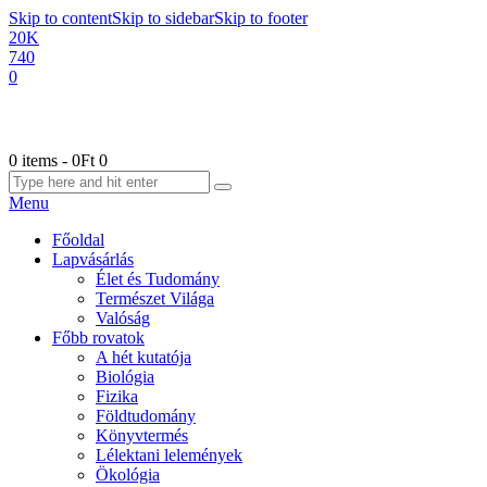
Skip to content
Skip to sidebar
Skip to footer
20K
740
0
0 items
-
0Ft
0
Menu
Főoldal
Lapvásárlás
Élet és Tudomány
Természet Világa
Valóság
Főbb rovatok
A hét kutatója
Biológia
Fizika
Földtudomány
Könyvtermés
Lélektani lelemények
Ökológia