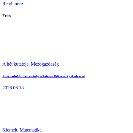
Read more
Friss
A hét kutatója,
Mezőgazdaság
A termőföldtől az asztalig – Interjú Bittsánszky Andrással
2026.06.18.
Kiemelt,
Matematika