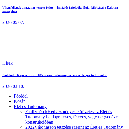
Viharfellegek a magyar tenger felett – Inváziós fajok ökológiai kihívásai a Balaton
térségében
2026.05.07.
Hírek
Emlékülés Kaposváron – 185 éves a Tudományos Ismeretterjesztő Társulat
2026.03.10.
Főoldal
Kosár
Élet és Tudomány
Előfizetések
Kedvezményes előfizetés az Élet és
Tudomány hetilapra éves, féléves, vagy negyedéves
konstrukcióban.
2022
Válogasson tetszése szerint az Élet és Tudomány