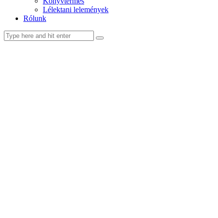
Könyvtermés
Lélektani lelemények
Rólunk
facebook-
youtube-
email
1
1