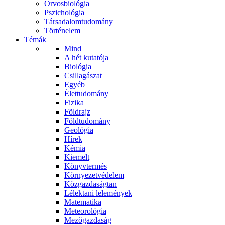
Orvosbiológia
Pszichológia
Társadalomtudomány
Történelem
Témák
Mind
A hét kutatója
Biológia
Csillagászat
Egyéb
Élettudomány
Fizika
Földrajz
Földtudomány
Geológia
Hírek
Kémia
Kiemelt
Könyvtermés
Környezetvédelem
Közgazdaságtan
Lélektani lelemények
Matematika
Meteorológia
Mezőgazdaság