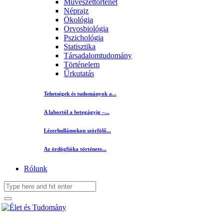
Művészettörténet
Néprajz
Ökológia
Orvosbiológia
Pszichológia
Statisztika
Társadalomtudomány
Történelem
Űrkutatás
Tehetségek és tudományok a...
A labortól a betegágyig –...
Lézerhullámokon szörfölő...
Az ördögfióka története...
Rólunk