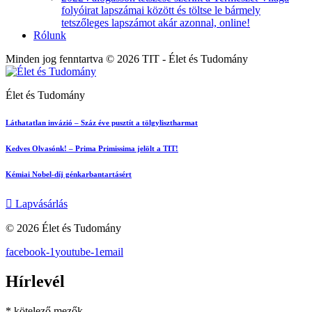
folyóirat lapszámai között és töltse le bármely
tetszőleges lapszámot akár azonnal, online!
Rólunk
Minden jog fenntartva © 2026 TIT - Élet és Tudomány
Élet és Tudomány
Láthatatlan invázió – Száz éve pusztít a tölgylisztharmat
Kedves Olvasónk! – Prima Primissima jelölt a TIT!
Kémiai Nobel-díj génkarbantartásért
Lapvásárlás
© 2026 Élet és Tudomány
facebook-1
youtube-1
email
Hírlevél
*
kötelező mezők