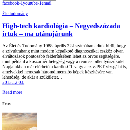
facebook-1
youtube-1
email
Élettudomány
High-tech kardiológia – Negyedszázada
írtuk – ma utánajárunk
Az Élet és Tudomány 1988. április 22-i számában adtuk hírül, hogy
a szívultrahang mint modern képalkotó diagnosztikai eszköz olyan
elváltozások pontosabb felderítésében lehet az orvos segítségére,
mint például a koszorúér-betegség vagy a reumás billentyűszűkület.
Napjainkban már elérhető a kardio-CT vagy a szív-PET vizsgálat is,
amelyekkel nemcsak háromdimenziós képek készítésére van
lehetőség, de akár a szűkületet…
2013.12.03.
Read more
Friss