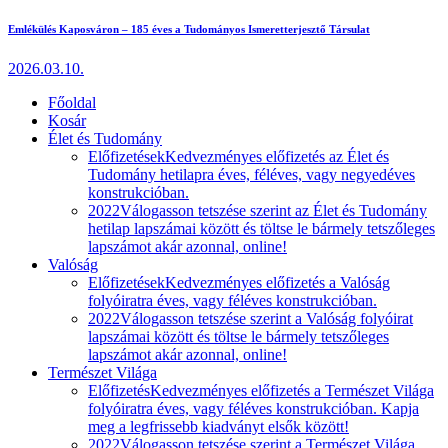
Emlékülés Kaposváron – 185 éves a Tudományos Ismeretterjesztő Társulat
2026.03.10.
Főoldal
Kosár
Élet és Tudomány
Előfizetések
Kedvezményes előfizetés az Élet és
Tudomány hetilapra éves, féléves, vagy negyedéves
konstrukcióban.
2022
Válogasson tetszése szerint az Élet és Tudomány
hetilap lapszámai között és töltse le bármely tetszőleges
lapszámot akár azonnal, online!
Valóság
Előfizetések
Kedvezményes előfizetés a Valóság
folyóiratra éves, vagy féléves konstrukcióban.
2022
Válogasson tetszése szerint a Valóság folyóirat
lapszámai között és töltse le bármely tetszőleges
lapszámot akár azonnal, online!
Természet Világa
Előfizetés
Kedvezményes előfizetés a Természet Világa
folyóiratra éves, vagy féléves konstrukcióban. Kapja
meg a legfrissebb kiadványt elsők között!
2022
Válogasson tetszése szerint a Természet Világa