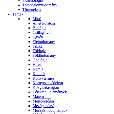
Pszichológia
Társadalomtudomány
Történelem
Témák
Mind
A hét kutatója
Biológia
Csillagászat
Egyéb
Élettudomány
Fizika
Földrajz
Földtudomány
Geológia
Hírek
Kémia
Kiemelt
Könyvtermés
Környezetvédelem
Közgazdaságtan
Lélektani lelemények
Matematika
Meteorológia
Mezőgazdaság
Műszaki tudományok