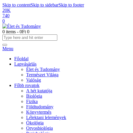
Skip to content
Skip to sidebar
Skip to footer
20K
740
0
0 items
-
0Ft
0
Menu
Főoldal
Lapvásárlás
Élet és Tudomány
Természet Világa
Valóság
Főbb rovatok
A hét kutatója
Biológia
Fizika
Földtudomány
Könyvtermés
Lélektani lelemények
Ökológia
Orvosbiológia