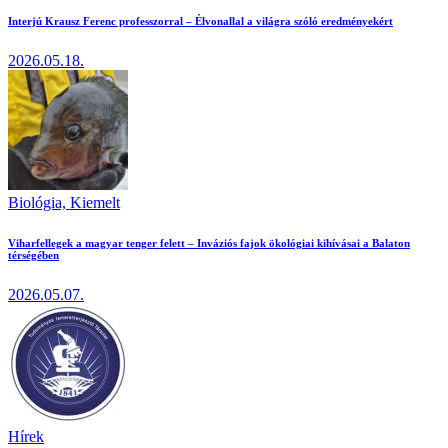
Interjú Krausz Ferenc professzorral – Élvonallal a világra szóló eredményekért
2026.05.18.
Biológia,
Kiemelt
Viharfellegek a magyar tenger felett – Inváziós fajok ökológiai kihívásai a Balaton
térségében
2026.05.07.
Hírek