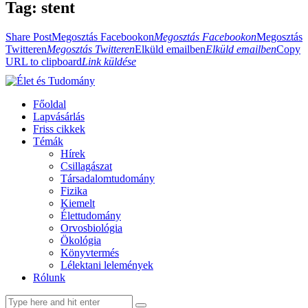
Tag: stent
Share Post
Megosztás Facebookon
Megosztás Facebookon
Megosztás
Twitteren
Megosztás Twitteren
Elküld emailben
Elküld emailben
Copy
URL to clipboard
Link küldése
Főoldal
Lapvásárlás
Friss cikkek
Témák
Hírek
Csillagászat
Társadalomtudomány
Fizika
Kiemelt
Élettudomány
Orvosbiológia
Ökológia
Könyvtermés
Lélektani lelemények
Rólunk