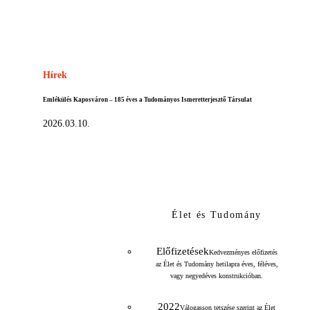
Hírek
Emlékülés Kaposváron – 185 éves a Tudományos Ismeretterjesztő Társulat
2026.03.10.
Élet és Tudomány
Előfizetések
Kedvezményes előfizetés
az Élet és Tudomány hetilapra éves, féléves,
vagy negyedéves konstrukcióban.
2022
Válogasson tetszése szerint az Élet