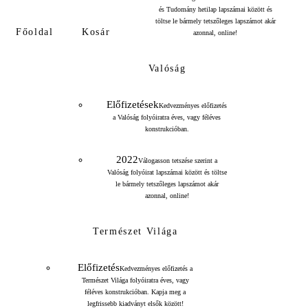
és Tudomány hetilap lapszámai között és
töltse le bármely tetszőleges lapszámot akár
Főoldal
Kosár
azonnal, online!
Valóság
Előfizetések
Kedvezményes előfizetés
a Valóság folyóiratra éves, vagy féléves
konstrukcióban.
2022
Válogasson tetszése szerint a
Valóság folyóirat lapszámai között és töltse
le bármely tetszőleges lapszámot akár
azonnal, online!
Természet Világa
Előfizetés
Kedvezményes előfizetés a
Természet Világa folyóiratra éves, vagy
féléves konstrukcióban. Kapja meg a
legfrissebb kiadványt elsők között!