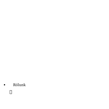
Az ördögfióka története...
Rólunk