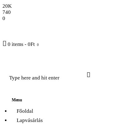
20K
Főoldal
740
0
Lapvásárlás
Friss cikkek
0 items
-
0Ft
0
Témák
Rólunk
Menu
Főoldal
Lapvásárlás
Élet és Tudomány