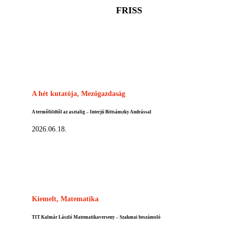
FRISS
A hét kutatója,
Mezőgazdaság
A termőföldtől az asztalig – Interjú Bittsánszky Andrással
2026.06.18.
Kiemelt,
Matematika
TIT Kalmár László Matematikaverseny – Szakmai beszámoló