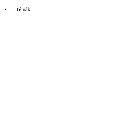
Témák
Mind
A hét kutatója
Biológia
Csillagászat
Egyéb
Élettudomány
Fizika
Földrajz