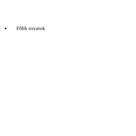
Természet Világa
Valóság
Főbb rovatok
A hét kutatója
Biológia
Fizika
Földtudomány
Könyvtermés
Lélektani lelemények
Ökológia
Orvosbiológia
Pszichológia
Társadalomtudomány
Történelem