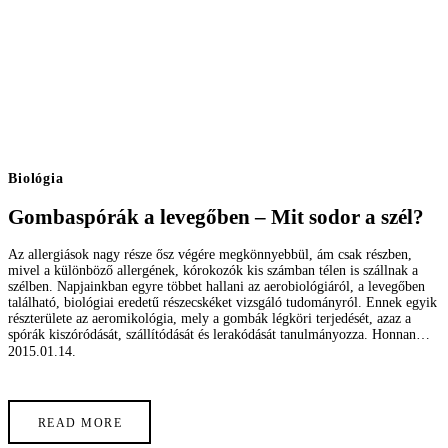
Biológia
Gombaspórák a levegőben – Mit sodor a szél?
Az allergiások nagy része ősz végére megkönnyebbül, ám csak részben,
mivel a különböző allergének, kórokozók kis számban télen is szállnak a
szélben. Napjainkban egyre többet hallani az aerobiológiáról, a levegőben
található, biológiai eredetű részecskéket vizsgáló tudományról. Ennek egyik
részterülete az aeromikológia, mely a gombák légköri terjedését, azaz a
spórák kiszóródását, szállítódását és lerakódását tanulmányozza. Honnan…
2015.01.14.
READ MORE