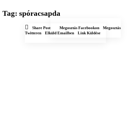
Tag: spóracsapda
Megosztás
Megosztás
Share Post
Megosztás Facebookon
Megosztás
Facebookon
Twitteren
Elküld
Copy
Twitteren
Elküld Emailben
Link Küldése
emailben
URL
to
clipboard