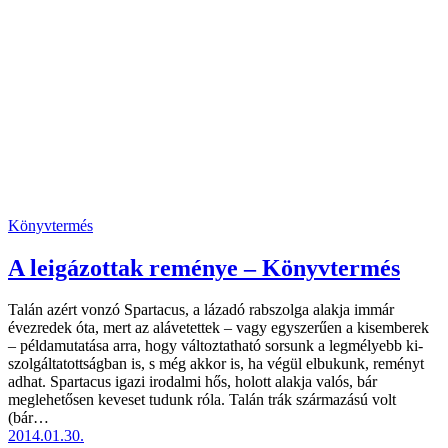
Könyvtermés
A leigázottak reménye – Könyvtermés
Talán azért vonzó Spartacus, a lázadó rabszolga alakja immár
évezredek óta, mert az alávetettek – vagy egyszerűen a kisemberek
– példamutatása arra, hogy változtatható sorsunk a legmélyebb ki­
szol­gáltatottságban is, s még akkor is, ha végül elbukunk, reményt
adhat. Spartacus igazi irodalmi hős, holott alakja valós, bár
meglehetősen keveset tudunk róla. Talán trák származású volt
(bár…
2014.01.30.