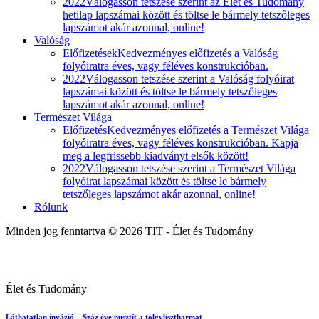
2022
Válogasson tetszése szerint az Élet és Tudomány
hetilap lapszámai között és töltse le bármely tetszőleges
lapszámot akár azonnal, online!
Valóság
Előfizetések
Kedvezményes előfizetés a Valóság
folyóiratra éves, vagy féléves konstrukcióban.
2022
Válogasson tetszése szerint a Valóság folyóirat
lapszámai között és töltse le bármely tetszőleges
lapszámot akár azonnal, online!
Természet Világa
Előfizetés
Kedvezményes előfizetés a Természet Világa
folyóiratra éves, vagy féléves konstrukcióban. Kapja
meg a legfrissebb kiadványt elsők között!
2022
Válogasson tetszése szerint a Természet Világa
folyóirat lapszámai között és töltse le bármely
tetszőleges lapszámot akár azonnal, online!
Rólunk
Minden jog fenntartva © 2026 TIT - Élet és Tudomány
Élet és Tudomány
Láthatatlan invázió – Száz éve pusztít a tölgylisztharmat