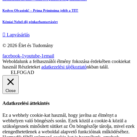
Kedves Olvasónk! – Prima Primissima jelölt a TIT!
Kémiai Nobel-díj génkarbantartásért
Lapvásárlás
© 2026 Élet és Tudomány
facebook-1
youtube-1
email
Weboldalunk a felhasználói élmény fokozása érdekében cookiekat
használ Részleteket
adatkezelési tájékoztató
nkban talál.
ELFOGAD
Close
Adatkezelési áttekintés
Ez a webhely cookie-kat használ, hogy javítsa az élményt a
webhelyen való böngészés során. Ezek közül a cookie-k közül a
szükségesnek minősített sütiket az Ön böngészője tárolja, mivel ezek
elengedhetetlenek a weboldal alapvető funkcióinak működéséhez.