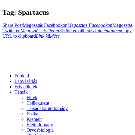
Tag: Spartacus
Share Post
Megosztás Facebookon
Megosztás Facebookon
Megosztás
Twitteren
Megosztás Twitteren
Elküld emailben
Elküld emailben
Copy
URL to clipboard
Link küldése
Főoldal
Lapvásárlás
Friss cikkek
Témák
Hírek
Csillagászat
Társadalomtudomány
Fizika
Kiemelt
Élettudomány
Orvosbiológia