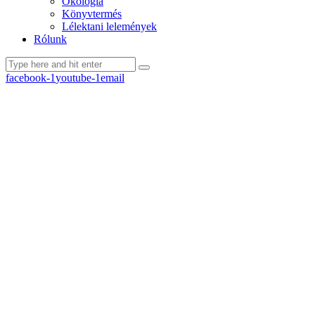
Ökológia
Könyvtermés
Lélektani lelemények
Rólunk
facebook-1
youtube-1
email