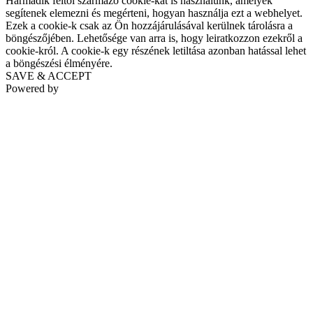
Harmadik féltől származó cookie-kat is használunk, amelyek
segítenek elemezni és megérteni, hogyan használja ezt a webhelyet.
Ezek a cookie-k csak az Ön hozzájárulásával kerülnek tárolásra a
böngészőjében. Lehetősége van arra is, hogy leiratkozzon ezekről a
cookie-król. A cookie-k egy részének letiltása azonban hatással lehet
a böngészési élményére.
SAVE & ACCEPT
Powered by