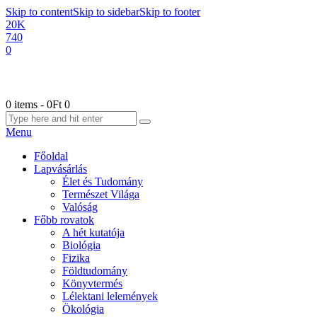
Skip to content
Skip to sidebar
Skip to footer
20K
740
0
0 items
-
0Ft
0
Menu
Főoldal
Lapvásárlás
Élet és Tudomány
Természet Világa
Valóság
Főbb rovatok
A hét kutatója
Biológia
Fizika
Földtudomány
Könyvtermés
Lélektani lelemények
Ökológia