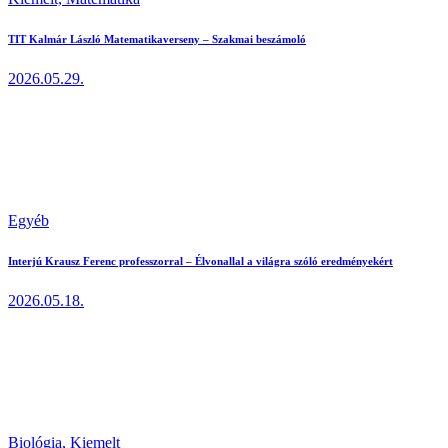
TIT Kalmár László Matematikaverseny – Szakmai beszámoló
2026.05.29.
Egyéb
Interjú Krausz Ferenc professzorral – Élvonallal a világra szóló eredményekért
2026.05.18.
Biológia,
Kiemelt