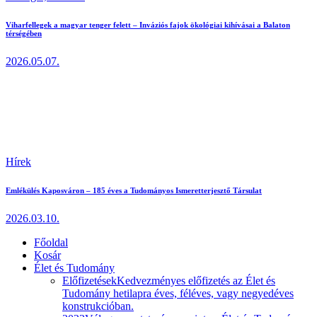
Viharfellegek a magyar tenger felett – Inváziós fajok ökológiai kihívásai a Balaton
térségében
2026.05.07.
Hírek
Emlékülés Kaposváron – 185 éves a Tudományos Ismeretterjesztő Társulat
2026.03.10.
Főoldal
Kosár
Élet és Tudomány
Előfizetések
Kedvezményes előfizetés az Élet és
Tudomány hetilapra éves, féléves, vagy negyedéves
konstrukcióban.