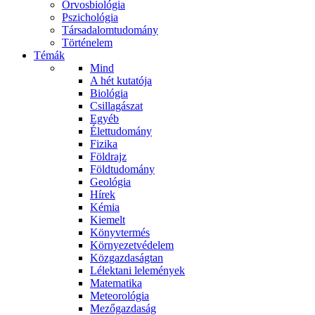
Orvosbiológia
Pszichológia
Társadalomtudomány
Történelem
Témák
Mind
A hét kutatója
Biológia
Csillagászat
Egyéb
Élettudomány
Fizika
Földrajz
Földtudomány
Geológia
Hírek
Kémia
Kiemelt
Könyvtermés
Környezetvédelem
Közgazdaságtan
Lélektani lelemények
Matematika
Meteorológia
Mezőgazdaság