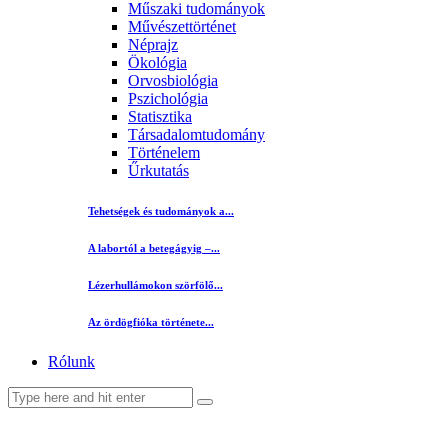
Műszaki tudományok
Művészettörténet
Néprajz
Ökológia
Orvosbiológia
Pszichológia
Statisztika
Társadalomtudomány
Történelem
Űrkutatás
Tehetségek és tudományok a...
A labortól a betegágyig –...
Lézerhullámokon szörfölő...
Az ördögfióka története...
Rólunk