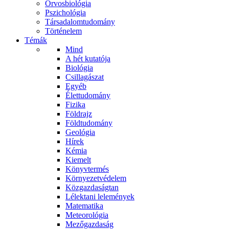
Orvosbiológia
Pszichológia
Társadalomtudomány
Történelem
Témák
Mind
A hét kutatója
Biológia
Csillagászat
Egyéb
Élettudomány
Fizika
Földrajz
Földtudomány
Geológia
Hírek
Kémia
Kiemelt
Könyvtermés
Környezetvédelem
Közgazdaságtan
Lélektani lelemények
Matematika
Meteorológia
Mezőgazdaság