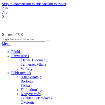
Skip to content
Skip to sidebar
Skip to footer
20K
740
0
0 items
-
0Ft
0
Menu
Főoldal
Lapvásárlás
Élet és Tudomány
Természet Világa
Valóság
Főbb rovatok
A hét kutatója
Biológia
Fizika
Földtudomány
Könyvtermés
Lélektani lelemények
Ökológia