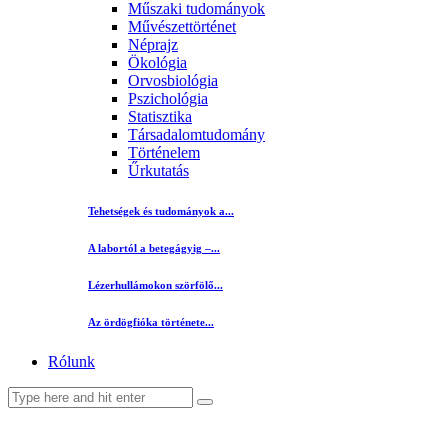
Műszaki tudományok
Művészettörténet
Néprajz
Ökológia
Orvosbiológia
Pszichológia
Statisztika
Társadalomtudomány
Történelem
Űrkutatás
Tehetségek és tudományok a...
A labortól a betegágyig –...
Lézerhullámokon szörfölő...
Az ördögfióka története...
Rólunk