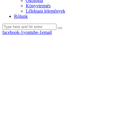
Ökológia
Könyvtermés
Lélektani lelemények
Rólunk
facebook-1
youtube-1
email