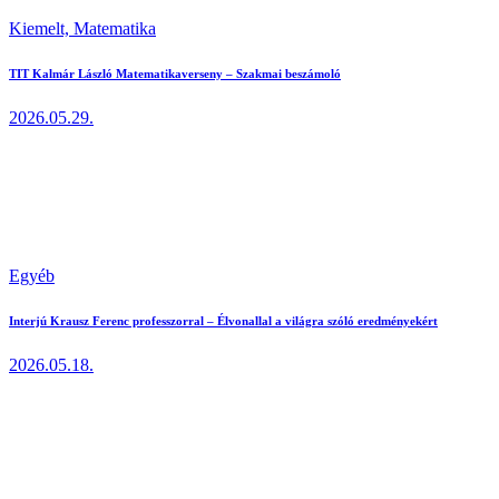
Kiemelt,
Matematika
TIT Kalmár László Matematikaverseny – Szakmai beszámoló
2026.05.29.
Egyéb
Interjú Krausz Ferenc professzorral – Élvonallal a világra szóló eredményekért
2026.05.18.