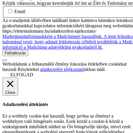
Kérjük válasszon, hogyan kereshetjük fel önt az Élet és Tudomány n
Email
Az e-mailjeink láblécében található linkre kattintva bármikor leiratko
gyakorlatunkkal kapcsolatos információkért látogassa meg weboldalu
https://eletestudomany.hu/adatkezelesi-tajekoztato/
Marketingplatformunkként a Mailchimpet használjuk. A lenti feliratko
tudomásul veszi, hogy adatait feldolgozás céljából továbbítják a Mai
információ a Mailchimp adatvédelmi gyakorlatáról itt.
Weboldalunk a felhasználói élmény fokozása érdekében cookiekat
használ Részleteket
adatkezelési tájékoztató
nkban talál.
ELFOGAD
Close
Adatkezelési áttekintés
Ez a webhely cookie-kat használ, hogy javítsa az élményt a
webhelyen való böngészés során. Ezek közül a cookie-k közül a
szükségesnek minősített sütiket az Ön böngészője tárolja, mivel ezek
elengedhetetlenek a weboldal alapvető funkcióinak működéséhez.