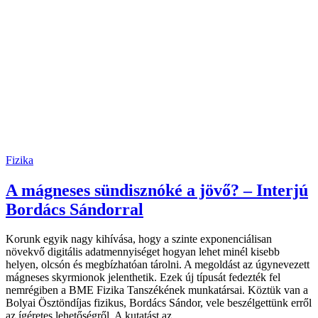
Fizika
A mágneses sündisznóké a jövő? – Interjú
Bordács Sándorral
Korunk egyik nagy kihívása, hogy a szinte exponenciálisan
növekvő digitális adatmennyiséget hogyan lehet minél kisebb
helyen, olcsón és megbízhatóan tárolni. A megoldást az úgynevezett
mágneses skyrmionok jelenthetik. Ezek új típusát fedezték fel
nemrégiben a BME Fizika Tanszékének munkatársai. Köztük van a
Bolyai Ösztöndíjas fizikus, Bordács Sándor, vele beszélgettünk erről
az ígéretes lehetőségről. A kutatást az…