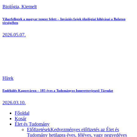
Biológia,
Kiemelt
Viharfellegek a magyar tenger felett – Inváziós fajok ökológiai kihívásai a Balaton
térségében
2026.05.07.
Hírek
Emlékülés Kaposváron – 185 éves a Tudományos Ismeretterjesztő Társulat
2026.03.10.
Főoldal
Kosár
Élet és Tudomány
Előfizetések
Kedvezményes előfizetés az Élet és
Tudomány hetilapra éves, féléves, vagy negyedéves