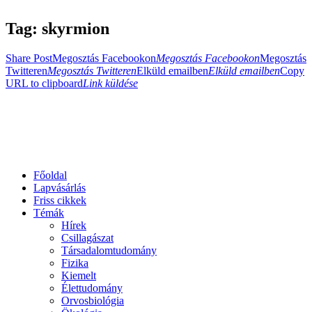
Tag: skyrmion
Share Post
Megosztás Facebookon
Megosztás Facebookon
Megosztás
Twitteren
Megosztás Twitteren
Elküld emailben
Elküld emailben
Copy
URL to clipboard
Link küldése
Főoldal
Lapvásárlás
Friss cikkek
Témák
Hírek
Csillagászat
Társadalomtudomány
Fizika
Kiemelt
Élettudomány
Orvosbiológia