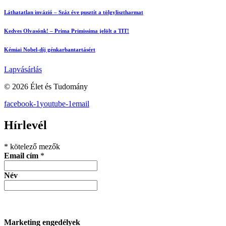
Láthatatlan invázió – Száz éve pusztít a tölgylisztharmat
Kedves Olvasónk! – Prima Primissima jelölt a TIT!
Kémiai Nobel-díj génkarbantartásért
Lapvásárlás
© 2026 Élet és Tudomány
facebook-1
youtube-1
email
Hírlevél
*
kötelező mezők
Email cím
*
Név
Marketing engedélyek