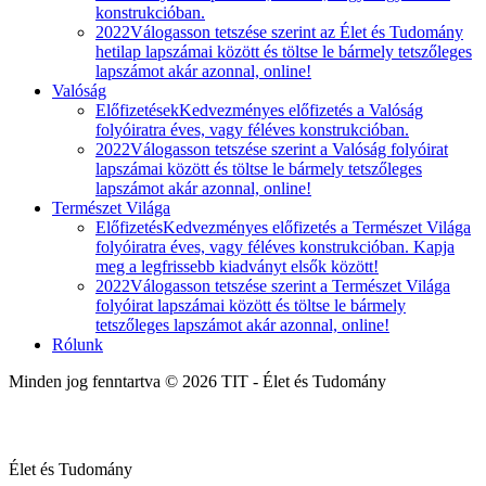
konstrukcióban.
2022
Válogasson tetszése szerint az Élet és Tudomány
hetilap lapszámai között és töltse le bármely tetszőleges
lapszámot akár azonnal, online!
Valóság
Előfizetések
Kedvezményes előfizetés a Valóság
folyóiratra éves, vagy féléves konstrukcióban.
2022
Válogasson tetszése szerint a Valóság folyóirat
lapszámai között és töltse le bármely tetszőleges
lapszámot akár azonnal, online!
Természet Világa
Előfizetés
Kedvezményes előfizetés a Természet Világa
folyóiratra éves, vagy féléves konstrukcióban. Kapja
meg a legfrissebb kiadványt elsők között!
2022
Válogasson tetszése szerint a Természet Világa
folyóirat lapszámai között és töltse le bármely
tetszőleges lapszámot akár azonnal, online!
Rólunk
Minden jog fenntartva © 2026 TIT - Élet és Tudomány
Élet és Tudomány