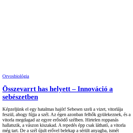
Orvosbiológia
Összevarrt has helyett – Innováció a
sebészetben
Képzeljünk el egy hatalmas hajót! Sebesen szeli a vizet, vitorlája
feszül, ahogy fújja a szél. Az égen azonban felhők gyülekeznek, és a
vitorla megdagad az egyre erősödő szélben. Hirtelen roppanás
hallatszik, a vászon kiszakad. A repedés épp csak látható, a vitorla
még tart. De a szél újult erővel belekap a sérült anyagba, ismét