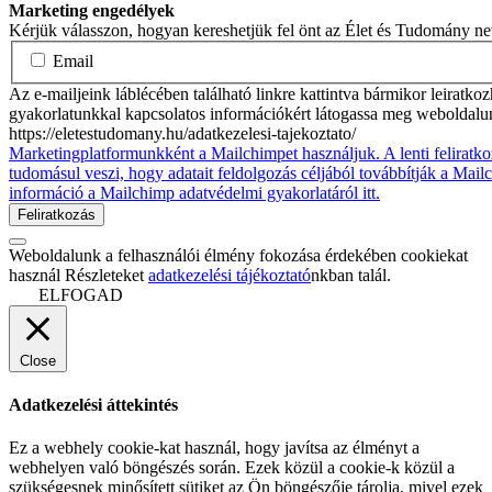
Marketing engedélyek
Kérjük válasszon, hogyan kereshetjük fel önt az Élet és Tudomány n
Email
Az e-mailjeink láblécében található linkre kattintva bármikor leiratko
gyakorlatunkkal kapcsolatos információkért látogassa meg weboldalu
https://eletestudomany.hu/adatkezelesi-tajekoztato/
Marketingplatformunkként a Mailchimpet használjuk. A lenti feliratko
tudomásul veszi, hogy adatait feldolgozás céljából továbbítják a Mai
információ a Mailchimp adatvédelmi gyakorlatáról itt.
Weboldalunk a felhasználói élmény fokozása érdekében cookiekat
használ Részleteket
adatkezelési tájékoztató
nkban talál.
ELFOGAD
Close
Adatkezelési áttekintés
Ez a webhely cookie-kat használ, hogy javítsa az élményt a
webhelyen való böngészés során. Ezek közül a cookie-k közül a
szükségesnek minősített sütiket az Ön böngészője tárolja, mivel ezek