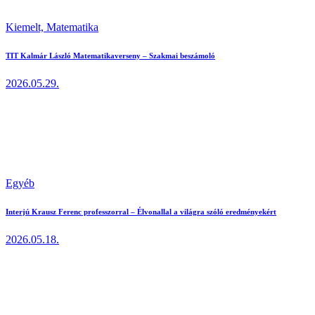
Kiemelt,
Matematika
TIT Kalmár László Matematikaverseny – Szakmai beszámoló
2026.05.29.
Egyéb
Interjú Krausz Ferenc professzorral – Élvonallal a világra szóló eredményekért
2026.05.18.