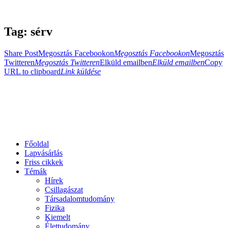
Tag: sérv
Share Post
Megosztás Facebookon
Megosztás Facebookon
Megosztás
Twitteren
Megosztás Twitteren
Elküld emailben
Elküld emailben
Copy
URL to clipboard
Link küldése
Főoldal
Lapvásárlás
Friss cikkek
Témák
Hírek
Csillagászat
Társadalomtudomány
Fizika
Kiemelt
Élettudomány