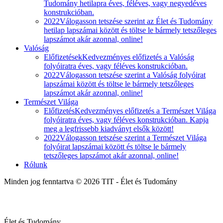
Tudomány hetilapra éves, féléves, vagy negyedéves
konstrukcióban.
2022
Válogasson tetszése szerint az Élet és Tudomány
hetilap lapszámai között és töltse le bármely tetszőleges
lapszámot akár azonnal, online!
Valóság
Előfizetések
Kedvezményes előfizetés a Valóság
folyóiratra éves, vagy féléves konstrukcióban.
2022
Válogasson tetszése szerint a Valóság folyóirat
lapszámai között és töltse le bármely tetszőleges
lapszámot akár azonnal, online!
Természet Világa
Előfizetés
Kedvezményes előfizetés a Természet Világa
folyóiratra éves, vagy féléves konstrukcióban. Kapja
meg a legfrissebb kiadványt elsők között!
2022
Válogasson tetszése szerint a Természet Világa
folyóirat lapszámai között és töltse le bármely
tetszőleges lapszámot akár azonnal, online!
Rólunk
Minden jog fenntartva © 2026 TIT - Élet és Tudomány
Élet és Tudomány