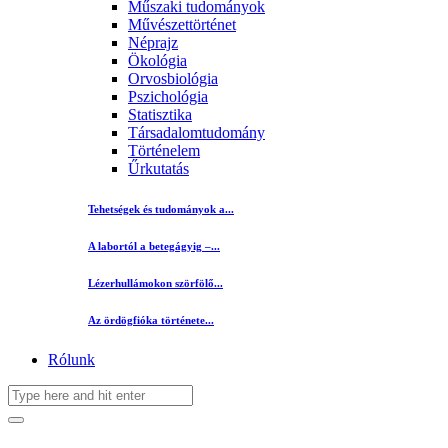
Műszaki tudományok
Művészettörténet
Néprajz
Ökológia
Orvosbiológia
Pszichológia
Statisztika
Társadalomtudomány
Történelem
Űrkutatás
Tehetségek és tudományok a...
A labortól a betegágyig –...
Lézerhullámokon szörfölő...
Az ördögfióka története...
Rólunk