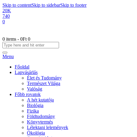
Skip to content
Skip to sidebar
Skip to footer
20K
740
0
0 items
-
0Ft
0
Menu
Főoldal
Lapvásárlás
Élet és Tudomány
Természet Világa
Valóság
Főbb rovatok
A hét kutatója
Biológia
Fizika
Földtudomány
Könyvtermés
Lélektani lelemények
Ökológia