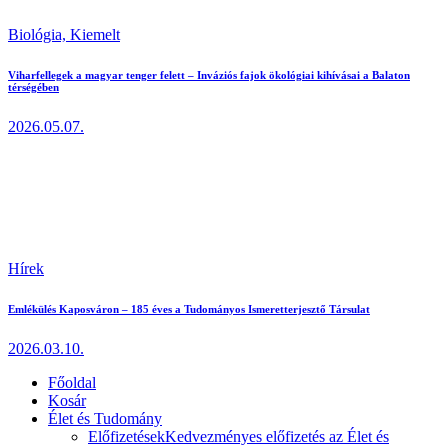
Biológia,
Kiemelt
Viharfellegek a magyar tenger felett – Inváziós fajok ökológiai kihívásai a Balaton
térségében
2026.05.07.
Hírek
Emlékülés Kaposváron – 185 éves a Tudományos Ismeretterjesztő Társulat
2026.03.10.
Főoldal
Kosár
Élet és Tudomány
Előfizetések
Kedvezményes előfizetés az Élet és