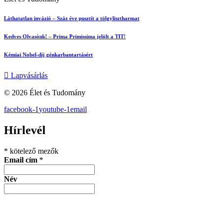
Láthatatlan invázió – Száz éve pusztít a tölgylisztharmat
Kedves Olvasónk! – Prima Primissima jelölt a TIT!
Kémiai Nobel-díj génkarbantartásért
Lapvásárlás
© 2026 Élet és Tudomány
facebook-1
youtube-1
email
Hírlevél
*
kötelező mezők
Email cím
*
Név