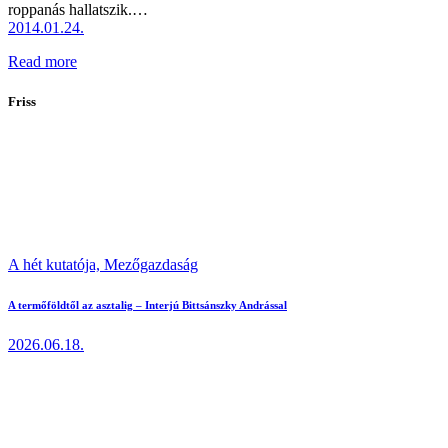
roppanás hallatszik.…
2014.01.24.
Read more
Friss
A hét kutatója,
Mezőgazdaság
A termőföldtől az asztalig – Interjú Bittsánszky Andrással
2026.06.18.