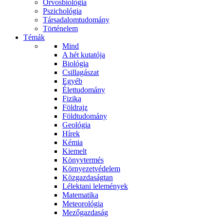
Orvosbiológia
Pszichológia
Társadalomtudomány
Történelem
Témák
Mind
A hét kutatója
Biológia
Csillagászat
Egyéb
Élettudomány
Fizika
Földrajz
Földtudomány
Geológia
Hírek
Kémia
Kiemelt
Könyvtermés
Környezetvédelem
Közgazdaságtan
Lélektani lelemények
Matematika
Meteorológia
Mezőgazdaság