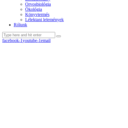
Orvosbiológia
Ökológia
Könyvtermés
Lélektani lelemények
Rólunk
facebook-1
youtube-1
email