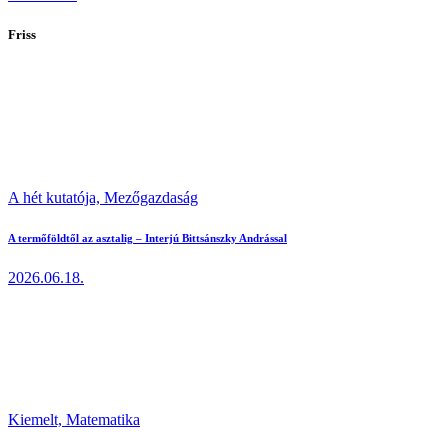
Friss
A hét kutatója,
Mezőgazdaság
A termőföldtől az asztalig – Interjú Bittsánszky Andrással
2026.06.18.
Kiemelt,
Matematika