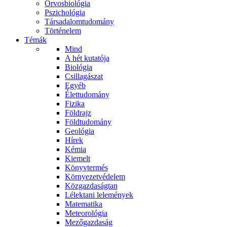
Orvosbiológia
Pszichológia
Társadalomtudomány
Történelem
Témák
Mind
A hét kutatója
Biológia
Csillagászat
Egyéb
Élettudomány
Fizika
Földrajz
Földtudomány
Geológia
Hírek
Kémia
Kiemelt
Könyvtermés
Környezetvédelem
Közgazdaságtan
Lélektani lelemények
Matematika
Meteorológia
Mezőgazdaság