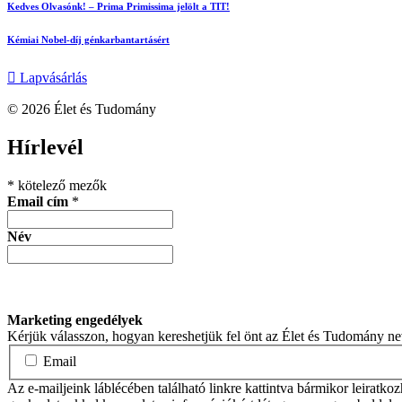
Kedves Olvasónk! – Prima Primissima jelölt a TIT!
Kémiai Nobel-díj génkarbantartásért
Lapvásárlás
© 2026 Élet és Tudomány
facebook-
youtube-
email
Hírlevél
1
1
*
kötelező mezők
Email cím
*
Név
Marketing engedélyek
Kérjük válasszon, hogyan kereshetjük fel önt az Élet és Tudomány n
Email
Az e-mailjeink láblécében található linkre kattintva bármikor leiratko