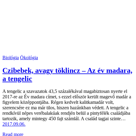
Biológia
Ökológia
Czibebek, avagy töklincz – Az év madara,
a tengelic
A tengelic a szavazatok 43,5 százalékával magabiztosan nyerte el
2017-re az Év madara címet, s ezzel először került magevő madár a
figyelem középpontjába. Régen kedvelt kalitkamadár volt,
szerencsére ez ma már tilos, hiszen hazánkban védett. A tengelic a
rendkívül népes verébalakúak rendjén belül a pintyfélék családjába
tartozik, amely mintegy 450 fajt számlál. A család tagjai szinte…
2017.09.06.
Read more