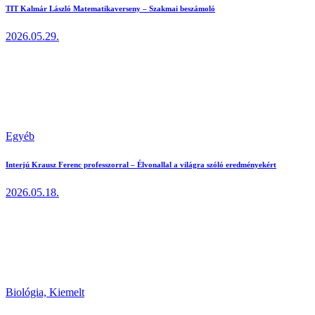
TIT Kalmár László Matematikaverseny – Szakmai beszámoló
2026.05.29.
Egyéb
Interjú Krausz Ferenc professzorral – Élvonallal a világra szóló eredményekért
2026.05.18.
Biológia,
Kiemelt