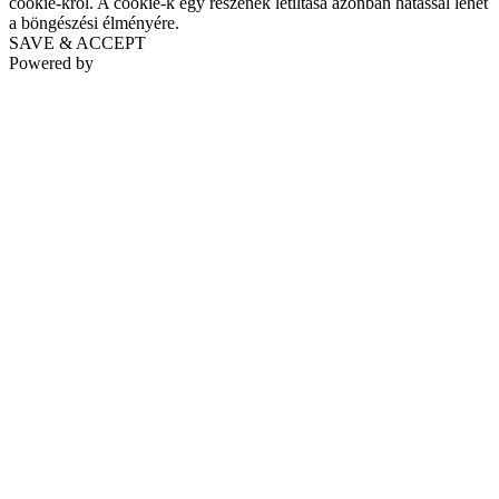
cookie-król. A cookie-k egy részének letiltása azonban hatással lehet
a böngészési élményére.
SAVE & ACCEPT
Powered by