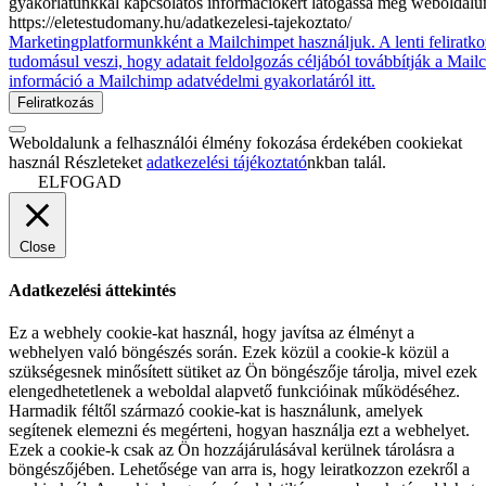
gyakorlatunkkal kapcsolatos információkért látogassa meg weboldalu
https://eletestudomany.hu/adatkezelesi-tajekoztato/
Marketingplatformunkként a Mailchimpet használjuk. A lenti feliratko
tudomásul veszi, hogy adatait feldolgozás céljából továbbítják a Mai
információ a Mailchimp adatvédelmi gyakorlatáról itt.
Weboldalunk a felhasználói élmény fokozása érdekében cookiekat
használ Részleteket
adatkezelési tájékoztató
nkban talál.
ELFOGAD
Close
Adatkezelési áttekintés
Ez a webhely cookie-kat használ, hogy javítsa az élményt a
webhelyen való böngészés során. Ezek közül a cookie-k közül a
szükségesnek minősített sütiket az Ön böngészője tárolja, mivel ezek
elengedhetetlenek a weboldal alapvető funkcióinak működéséhez.
Harmadik féltől származó cookie-kat is használunk, amelyek
segítenek elemezni és megérteni, hogyan használja ezt a webhelyet.
Ezek a cookie-k csak az Ön hozzájárulásával kerülnek tárolásra a
böngészőjében. Lehetősége van arra is, hogy leiratkozzon ezekről a