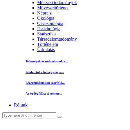
Műszaki tudományok
Művészettörténet
Néprajz
Ökológia
Orvosbiológia
Pszichológia
Statisztika
Társadalomtudomány
Történelem
Űrkutatás
Tehetségek és tudományok a...
A labortól a betegágyig –...
Lézerhullámokon szörfölő...
Az ördögfióka története...
Rólunk