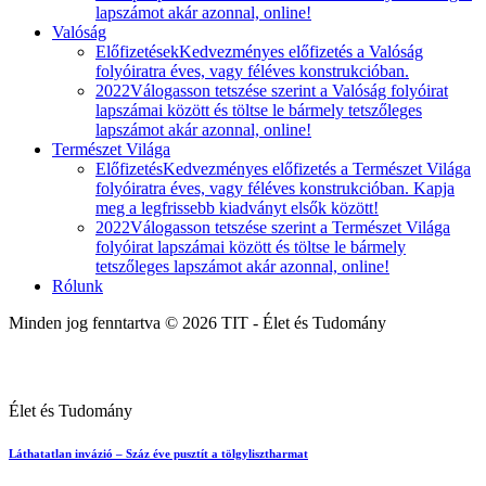
lapszámot akár azonnal, online!
Valóság
Előfizetések
Kedvezményes előfizetés a Valóság
folyóiratra éves, vagy féléves konstrukcióban.
2022
Válogasson tetszése szerint a Valóság folyóirat
lapszámai között és töltse le bármely tetszőleges
lapszámot akár azonnal, online!
Természet Világa
Előfizetés
Kedvezményes előfizetés a Természet Világa
folyóiratra éves, vagy féléves konstrukcióban. Kapja
meg a legfrissebb kiadványt elsők között!
2022
Válogasson tetszése szerint a Természet Világa
folyóirat lapszámai között és töltse le bármely
tetszőleges lapszámot akár azonnal, online!
Rólunk
Minden jog fenntartva © 2026 TIT - Élet és Tudomány
Élet és Tudomány
Láthatatlan invázió – Száz éve pusztít a tölgylisztharmat