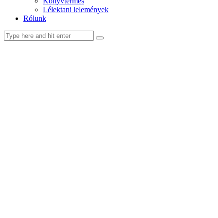
Könyvtermés
Lélektani lelemények
Rólunk
facebook-
youtube-
email
1
1