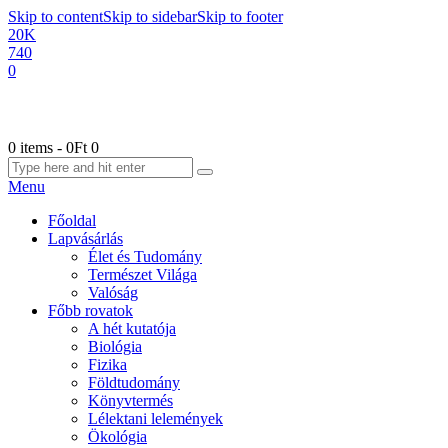
Skip to content
Skip to sidebar
Skip to footer
20K
740
0
0 items
-
0Ft
0
Menu
Főoldal
Lapvásárlás
Élet és Tudomány
Természet Világa
Valóság
Főbb rovatok
A hét kutatója
Biológia
Fizika
Földtudomány
Könyvtermés
Lélektani lelemények
Ökológia