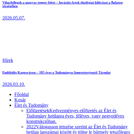
Viharfellegek a magyar tenger felett – Inváziós fajok ökológiai kihívásai a Balaton
térségében
2026.05.07.
Hírek
Emlékülés Kaposváron – 185 éves a Tudományos Ismeretterjesztő Társulat
2026.03.10.
Főoldal
Kosár
Élet és Tudomány
Előfizetések
Kedvezményes előfizetés az Élet és
Tudomány hetilapra éves, féléves, vagy negyedéves
konstrukcióban.
2022
Válogasson tetszése szerint az Élet és Tudomány
hetilap lapszámai között és töltse le bármely tetszőleges