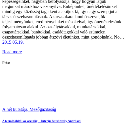
képességeinket, nagyban befolyásolja, hogy hogyan látjuk
magunkat másokhoz viszonyítva. Énképünket, önértékelésünket
mindig egy közösség tagjaként alakítjuk ki, így nagy szerep jut a
társas összehasonlításnak. Akarva-akaratlanul összevetjük
teljesítményünket, eredményeinket másokéival, így önértékelésünk
folyamatosan alakul. Az osztálytársakkal, munkatársakkal,
csapattársakkal, barátokkal, családtagokkal való szüntelen
összehasonlítgatás jobban átszövi életünket, mint gondolnánk. No…
2015.05.19.
Read more
Friss
A hét kutatója,
Mezőgazdaság
A termőföldtől az asztalig – Interjú Bittsánszky Andrással