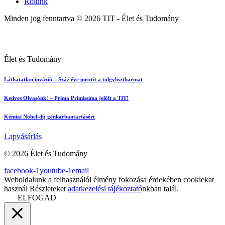
Rólunk
Minden jog fenntartva © 2026 TIT - Élet és Tudomány
Élet és Tudomány
Láthatatlan invázió – Száz éve pusztít a tölgylisztharmat
Kedves Olvasónk! – Prima Primissima jelölt a TIT!
Kémiai Nobel-díj génkarbantartásért
Lapvásárlás
© 2026 Élet és Tudomány
facebook-1
youtube-1
email
Weboldalunk a felhasználói élmény fokozása érdekében cookiekat
használ Részleteket
adatkezelési tájékoztató
nkban talál.
ELFOGAD