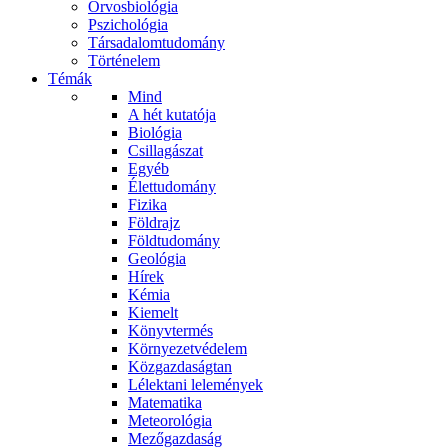
Orvosbiológia
Pszichológia
Társadalomtudomány
Történelem
Témák
Mind
A hét kutatója
Biológia
Csillagászat
Egyéb
Élettudomány
Fizika
Földrajz
Földtudomány
Geológia
Hírek
Kémia
Kiemelt
Könyvtermés
Környezetvédelem
Közgazdaságtan
Lélektani lelemények
Matematika
Meteorológia
Mezőgazdaság