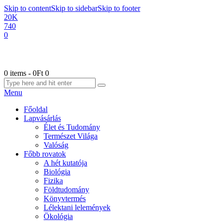
Skip to content
Skip to sidebar
Skip to footer
20K
740
0
0 items
-
0Ft
0
Menu
Főoldal
Lapvásárlás
Élet és Tudomány
Természet Világa
Valóság
Főbb rovatok
A hét kutatója
Biológia
Fizika
Földtudomány
Könyvtermés
Lélektani lelemények
Ökológia