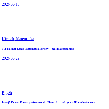
2026.06.18.
Kiemelt,
Matematika
TIT Kalmár László Matematikaverseny – Szakmai beszámoló
2026.05.29.
Egyéb
Interjú Krausz Ferenc professzorral – Élvonallal a világra szóló eredményekért