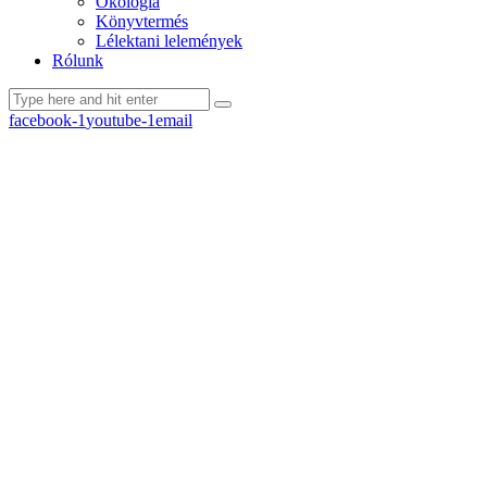
Ökológia
Könyvtermés
Lélektani lelemények
Rólunk
facebook-1
youtube-1
email