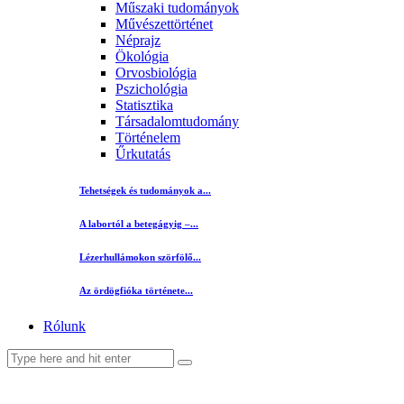
Műszaki tudományok
Művészettörténet
Néprajz
Ökológia
Orvosbiológia
Pszichológia
Statisztika
Társadalomtudomány
Történelem
Űrkutatás
Tehetségek és tudományok a...
A labortól a betegágyig –...
Lézerhullámokon szörfölő...
Az ördögfióka története...
Rólunk