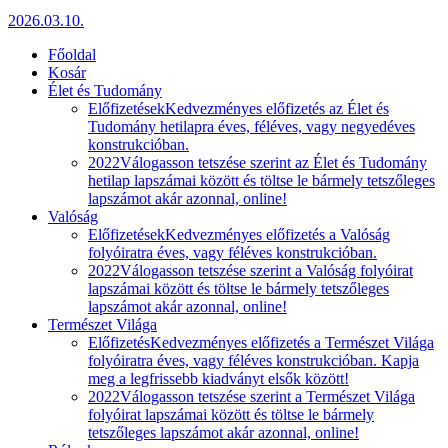
2026.03.10.
Főoldal
Kosár
Élet és Tudomány
Előfizetések
Kedvezményes előfizetés az Élet és
Tudomány hetilapra éves, féléves, vagy negyedéves
konstrukcióban.
2022
Válogasson tetszése szerint az Élet és Tudomány
hetilap lapszámai között és töltse le bármely tetszőleges
lapszámot akár azonnal, online!
Valóság
Előfizetések
Kedvezményes előfizetés a Valóság
folyóiratra éves, vagy féléves konstrukcióban.
2022
Válogasson tetszése szerint a Valóság folyóirat
lapszámai között és töltse le bármely tetszőleges
lapszámot akár azonnal, online!
Természet Világa
Előfizetés
Kedvezményes előfizetés a Természet Világa
folyóiratra éves, vagy féléves konstrukcióban. Kapja
meg a legfrissebb kiadványt elsők között!
2022
Válogasson tetszése szerint a Természet Világa
folyóirat lapszámai között és töltse le bármely
tetszőleges lapszámot akár azonnal, online!