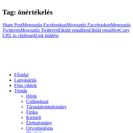
Tag: önértékelés
Share Post
Megosztás Facebookon
Megosztás Facebookon
Megosztás
Twitteren
Megosztás Twitteren
Elküld emailben
Elküld emailben
Copy
URL to clipboard
Link küldése
Főoldal
Lapvásárlás
Friss cikkek
Témák
Hírek
Csillagászat
Társadalomtudomány
Fizika
Kiemelt
Élettudomány
Orvosbiológia