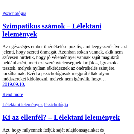
Pszichológia
Szimpatikus számok – Lélektani
lelemények
Az egészséges ember önértékelése pozitív, ami leegyszerűsítve azt
jelenti, hogy szereti önmagát. Azonban sokan vannak, akik nem
szívesen hirdetik, hogy jó véleménnyel vannak saját magukról –
például azért, mert ezt szerénytelenségnek tartják –, így azok a
tesztek, melyek nyíltan rákérdeznek az önértékelés szintjére,
torzíthatnak. Ezért a pszichológusok megpróbáltak olyan
módszereket kidolgozni, melyek nem igénylik, hogy…
2019.09.10.
Read more
Lélektani lelemények
Pszichológia
Ki az ellenfél? – Lélektani lelemények
Azt, hogy milyennek ítéljük saját tulajdonságainkat és