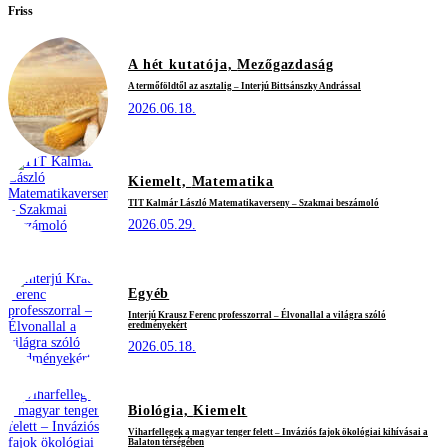
Friss
A hét kutatója,
Mezőgazdaság
A termőföldtől az asztalig – Interjú Bittsánszky Andrással
2026.06.18.
Kiemelt,
Matematika
TIT Kalmár László Matematikaverseny – Szakmai beszámoló
2026.05.29.
Egyéb
Interjú Krausz Ferenc professzorral – Élvonallal a világra szóló
eredményekért
2026.05.18.
Biológia,
Kiemelt
Viharfellegek a magyar tenger felett – Inváziós fajok ökológiai kihívásai a
Balaton térségében