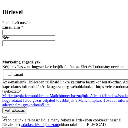
Hírlevél
*
kötelező mezők
Email cím
*
Név
Marketing engedélyek
Kérjük válasszon, hogyan kereshetjük fel önt az Élet és Tudomány nevében:
Email
Az e-mailjeink láblécében található linkre kattintva bármikor leiratkozhat. 
kapcsolatos információkért látogassa meg weboldalunkat: https://eletestudoma
tajekoztato/
Marketingplatformunkként a Mailchimpet használjuk. A lenti feliratkozásra k
hogy adatait feldolgozás céljából továbbítják a Mailchimphez. További info
adatvédelmi gyakorlatáról itt.
Weboldalunk a felhasználói élmény fokozása érdekében cookiekat használ
Részleteket
adatkezelési tájékoztató
nkban talál.
ELFOGAD