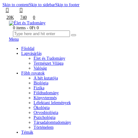
Skip to content
Skip to sidebar
Skip to footer
20K
740
0
0 items
-
0Ft
0
Menu
Főoldal
Lapvásárlás
Élet és Tudomány
Természet Világa
Valóság
Főbb rovatok
A hét kutatója
Biológia
Fizika
Földtudomány
Könyvtermés
Lélektani lelemények
Ökológia
Orvosbiológia
Pszichológia
Társadalomtudomány
Történelem
Témák