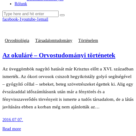
Rólunk
facebook-1
youtube-1
email
Orvosbiológia
Társadalomtudomány
Történelem
Az okuláré – Orvostudományi történetek
Az üveggömbök nagyító hatását már Krisztus előtt a XVI. században
ismerték. Az ókori orvosok csiszolt hegyikristály golyó segítségével
– gyógyító céllal – sebeket, beteg szövetrészeket égettek ki. Alig egy
évszázaddal időszámításunk után már a fénytörés és a
fényvisszaverődés törvényeit is ismerte a tudós társadalom, de a látás
javítására ebben a korban még nem ajánlották az…
2016.07.07.
Read more