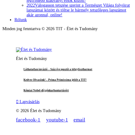
legfrissebb kiadványt elsők között!
2022
Válogasson tetszése szerint a Természet Világa folyóirat
lapszámai között és töltse le bármely tetszőleges lapszámot
akár azonnal, online!
Rólunk
Minden jog fenntartva © 2026 TIT - Élet és Tudomány
Élet és Tudomány
Láthatatlan invázió – Száz éve pusztít a tölgylisztharmat
Kedves Olvasónk! – Prima Primissima jelölt a TIT!
Kémiai Nobel-díj génkarbantartásért
Lapvásárlás
© 2026 Élet és Tudomány
facebook-1
youtube-1
email