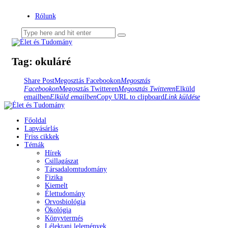
Rólunk
Tag: okuláré
Share Post
Megosztás Facebookon
Megosztás
Facebookon
Megosztás Twitteren
Megosztás Twitteren
Elküld
emailben
Elküld emailben
Copy URL to clipboard
Link küldése
Főoldal
Lapvásárlás
Friss cikkek
Témák
Hírek
Csillagászat
Társadalomtudomány
Fizika
Kiemelt
Élettudomány
Orvosbiológia
Ökológia
Könyvtermés
Lélektani lelemények