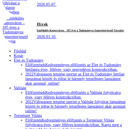
2026.05.07.
Hírek
Emlékülés Kaposváron – 185 éves a Tudományos Ismeretterjesztő Társulat
2026.03.10.
Főoldal
Kosár
Élet és Tudomány
Előfizetések
Kedvezményes előfizetés az Élet és Tudomány
hetilapra éves, féléves, vagy negyedéves konstrukcióban.
2022
Válogasson tetszése szerint az Élet és Tudomány hetilap
lapszámai között és töltse le bármely tetszőleges lapszámot
akár azonnal, online!
Valóság
Előfizetések
Kedvezményes előfizetés a Valóság folyóiratra
éves, vagy féléves konstrukcióban.
2022
Válogasson tetszése szerint a Valóság folyóirat lapszámai
között és töltse le bármely tetszőleges lapszámot akár azonnal,
online!
Természet Világa
Előfizetés
Kedvezményes előfizetés a Természet Világa
folyóiratra éves, vagy féléves konstrukcióban. Kapja meg a