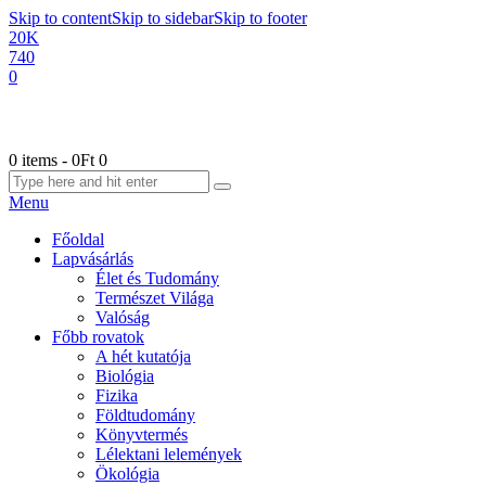
Skip to content
Skip to sidebar
Skip to footer
20K
740
0
0 items
-
0Ft
0
Menu
Főoldal
Lapvásárlás
Élet és Tudomány
Természet Világa
Valóság
Főbb rovatok
A hét kutatója
Biológia
Fizika
Földtudomány
Könyvtermés
Lélektani lelemények
Ökológia