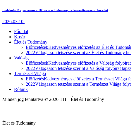
Emlékülés Kaposváron – 185 éves a Tudományos Ismeretterjesztő Társulat
2026.03.10.
Főoldal
Kosár
Élet és Tudomány
Előfizetések
Kedvezményes előfizetés az Élet és Tudomán
2022
Válogasson tetszése szerint az Élet és Tudomány heti
Valóság
Előfizetések
Kedvezményes előfizetés a Valóság folyóirat
2022
Válogasson tetszése szerint a Valóság folyóirat laps
Természet Világa
Előfizetés
Kedvezményes előfizetés a Természet Világa fol
2022
Válogasson tetszése szerint a Természet Világa folyó
Rólunk
Minden jog fenntartva © 2026 TIT - Élet és Tudomány
Élet és Tudomány