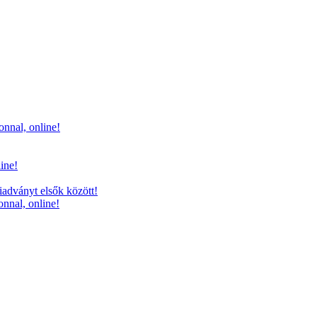
onnal, online!
line!
iadványt elsők között!
onnal, online!