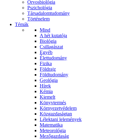
Orvosbiológia
Pszichológia
Társadalomtudomány
Történelem
Témák
Mind
A hét kutatója
Biológia
Csillagászat
Egyéb
Élettudomány
Fizika
Földrajz
Földtudomány
Geológia
Hírek
Kémia
Kiemelt
Könyvtermés
Környezetvédelem
Közgazdaságtan
Lélektani lelemények
Matematika
Meteorológia
Mezőgazdaság