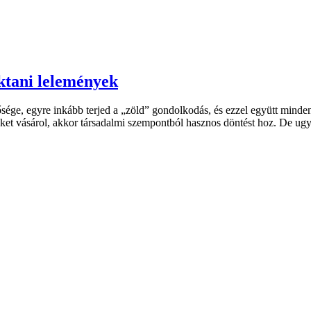
ktani lelemények
ége, egyre inkább terjed a „zöld” gondolkodás, és ezzel együtt minden
et vásárol, akkor társadalmi szempontból hasznos döntést hoz. De ugy