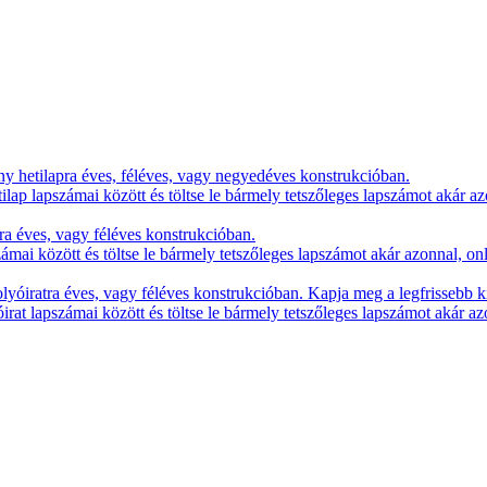
y hetilapra éves, féléves, vagy negyedéves konstrukcióban.
lap lapszámai között és töltse le bármely tetszőleges lapszámot akár az
ra éves, vagy féléves konstrukcióban.
zámai között és töltse le bármely tetszőleges lapszámot akár azonnal, on
yóiratra éves, vagy féléves konstrukcióban. Kapja meg a legfrissebb k
irat lapszámai között és töltse le bármely tetszőleges lapszámot akár az