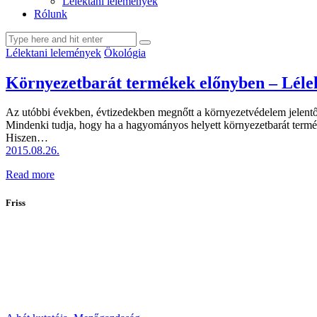
Lélektani lelemények
Rólunk
facebook-
youtube-
email
Lélektani lelemények
Ökológia
1
1
Környezetbarát termékek előnyben – Léle
Az utóbbi években, évtizedekben megnőtt a környezetvédelem jelentős
Mindenki tudja, hogy ha a hagyományos helyett környezetbarát termék
Hiszen…
2015.08.26.
Read more
Friss