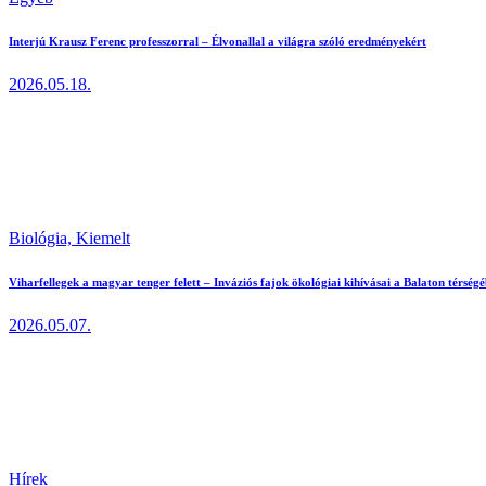
Interjú Krausz Ferenc professzorral – Élvonallal a világra szóló eredményekért
2026.05.18.
Biológia,
Kiemelt
Viharfellegek a magyar tenger felett – Inváziós fajok ökológiai kihívásai a Balaton térség
2026.05.07.
Hírek