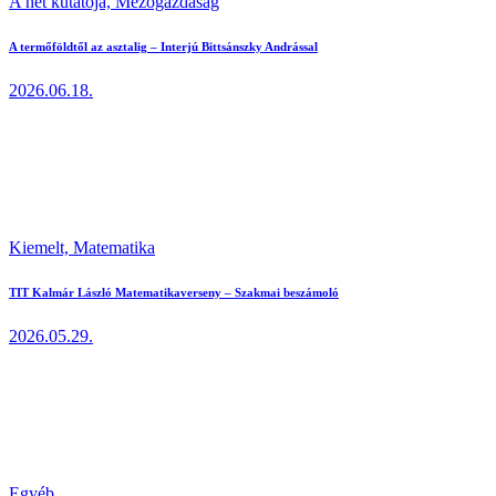
A hét kutatója,
Mezőgazdaság
A termőföldtől az asztalig – Interjú Bittsánszky Andrással
2026.06.18.
Kiemelt,
Matematika
TIT Kalmár László Matematikaverseny – Szakmai beszámoló
2026.05.29.
Egyéb