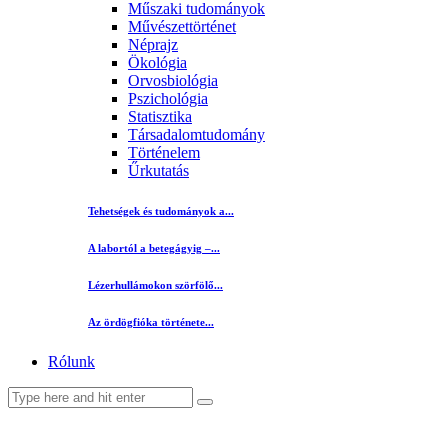
Műszaki tudományok
Művészettörténet
Néprajz
Ökológia
Orvosbiológia
Pszichológia
Statisztika
Társadalomtudomány
Történelem
Űrkutatás
Tehetségek és tudományok a...
A labortól a betegágyig –...
Lézerhullámokon szörfölő...
Az ördögfióka története...
Rólunk