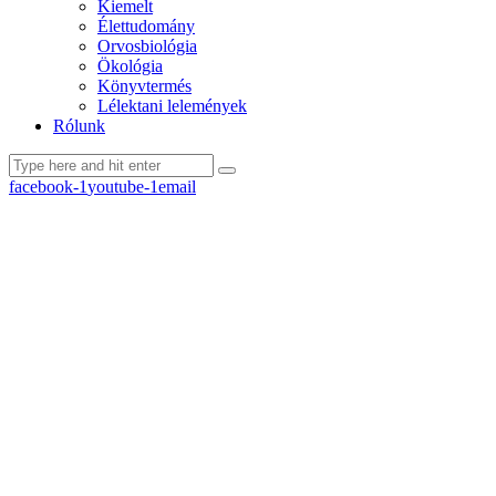
Kiemelt
Élettudomány
Orvosbiológia
Ökológia
Könyvtermés
Lélektani lelemények
Rólunk
facebook-1
youtube-1
email