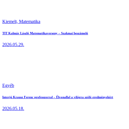
Kiemelt,
Matematika
TIT Kalmár László Matematikaverseny – Szakmai beszámoló
2026.05.29.
Egyéb
Interjú Krausz Ferenc professzorral – Élvonallal a világra szóló eredményekért
2026.05.18.