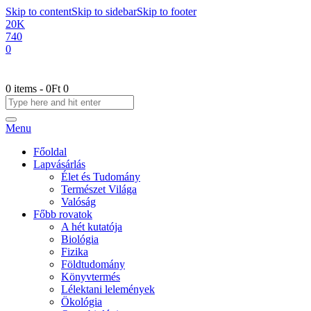
Skip to content
Skip to sidebar
Skip to footer
20K
740
0
0 items
-
0Ft
0
Menu
Főoldal
Lapvásárlás
Élet és Tudomány
Természet Világa
Valóság
Főbb rovatok
A hét kutatója
Biológia
Fizika
Földtudomány
Könyvtermés
Lélektani lelemények
Ökológia