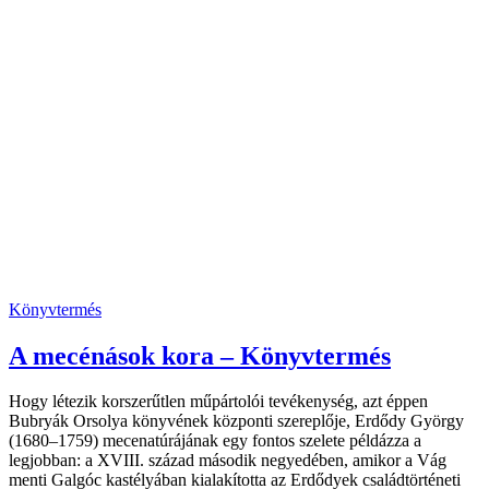
Könyvtermés
A mecénások kora – Könyvtermés
Hogy létezik korszerűtlen műpártolói tevékenység, azt éppen
Bubryák Orsolya könyvének központi szereplője, Erdődy György
(1680–1759) mecenatúrájának egy fontos szelete példázza a
legjobban: a XVIII. század második negyedében, amikor a Vág
menti Galgóc kastélyában kialakította az Erdődyek családtörténeti