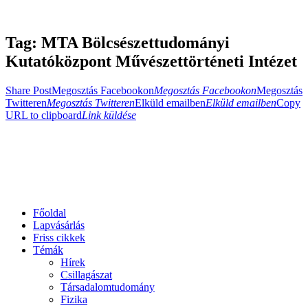
Tag: MTA Bölcsészettudományi
Kutatóközpont Művészettörténeti Intézet
Share Post
Megosztás Facebookon
Megosztás Facebookon
Megosztás
Twitteren
Megosztás Twitteren
Elküld emailben
Elküld emailben
Copy
URL to clipboard
Link küldése
Főoldal
Lapvásárlás
Friss cikkek
Témák
Hírek
Csillagászat
Társadalomtudomány
Fizika