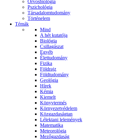
Orvosbiológia
Pszichológia
Társadalomtudomány
Történelem
Témák
Mind
A hét kutatója
Biológia
Csillagászat
Egyéb
Élettudomány
Fizika
Földrajz
Földtudomány
Geológia
Hírek
Kémia
Kiemelt
Könyvtermés
Környezetvédelem
Közgazdaságtan
Lélektani lelemények
Matematika
Meteorológia
Mezőgazdaság