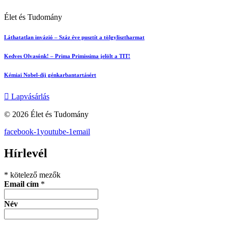
Élet és Tudomány
Láthatatlan invázió – Száz éve pusztít a tölgylisztharmat
Kedves Olvasónk! – Prima Primissima jelölt a TIT!
Kémiai Nobel-díj génkarbantartásért
Lapvásárlás
© 2026 Élet és Tudomány
facebook-1
youtube-1
email
Hírlevél
*
kötelező mezők
Email cím
*
Név