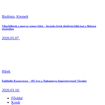
Biológia,
Kiemelt
Viharfellegek a magyar tenger felett – Inváziós fajok ökológiai kihívásai a Balaton
térségében
2026.05.07.
Hírek
Emlékülés Kaposváron – 185 éves a Tudományos Ismeretterjesztő Társulat
2026.03.10.
Főoldal
Kosár