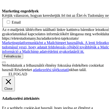
Marketing engedélyek
Kérjük válasszon, hogyan kereshetjük fel önt az Élet és Tudomány n
Email
Az e-mailjeink láblécében található linkre kattintva bármikor leiratko
gyakorlatunkkal kapcsolatos információkért látogassa meg weboldalu
https://eletestudomany.hu/adatkezelesi-tajekoztato/
Marketingplatformunkként a Mailchimpet használjuk. A lenti feliratko
tudomásul veszi, hogy adatait feldolgozás céljából továbbítják a Mai
információ a Mailchimp adatvédelmi gyakorlatáról itt.
Weboldalunk a felhasználói élmény fokozása érdekében cookiekat
használ Részleteket
adatkezelési tájékoztató
nkban talál.
ELFOGAD
Close
Adatkezelési áttekintés
Ez a webhely cookie-kat használ, hogy javítsa az élményt a