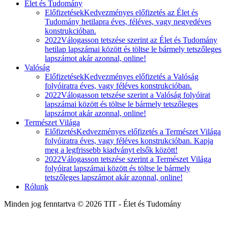
Élet és Tudomány
Előfizetések
Kedvezményes előfizetés az Élet és
Tudomány hetilapra éves, féléves, vagy negyedéves
konstrukcióban.
2022
Válogasson tetszése szerint az Élet és Tudomány
hetilap lapszámai között és töltse le bármely tetszőleges
lapszámot akár azonnal, online!
Valóság
Előfizetések
Kedvezményes előfizetés a Valóság
folyóiratra éves, vagy féléves konstrukcióban.
2022
Válogasson tetszése szerint a Valóság folyóirat
lapszámai között és töltse le bármely tetszőleges
lapszámot akár azonnal, online!
Természet Világa
Előfizetés
Kedvezményes előfizetés a Természet Világa
folyóiratra éves, vagy féléves konstrukcióban. Kapja
meg a legfrissebb kiadványt elsők között!
2022
Válogasson tetszése szerint a Természet Világa
folyóirat lapszámai között és töltse le bármely
tetszőleges lapszámot akár azonnal, online!
Rólunk
Minden jog fenntartva © 2026 TIT - Élet és Tudomány