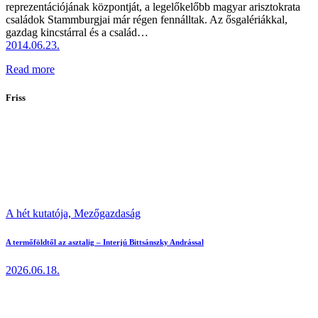
reprezentációjának központját, a legelőkelőbb magyar arisztokrata
családok Stammburgjai már régen fennálltak. Az ősgalériákkal,
gazdag kincstárral és a család…
2014.06.23.
Read more
Friss
A hét kutatója,
Mezőgazdaság
A termőföldtől az asztalig – Interjú Bittsánszky Andrással
2026.06.18.