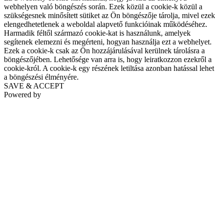
webhelyen való böngészés során. Ezek közül a cookie-k közül a
szükségesnek minősített sütiket az Ön böngészője tárolja, mivel ezek
elengedhetetlenek a weboldal alapvető funkcióinak működéséhez.
Harmadik féltől származó cookie-kat is használunk, amelyek
segítenek elemezni és megérteni, hogyan használja ezt a webhelyet.
Ezek a cookie-k csak az Ön hozzájárulásával kerülnek tárolásra a
böngészőjében. Lehetősége van arra is, hogy leiratkozzon ezekről a
cookie-król. A cookie-k egy részének letiltása azonban hatással lehet
a böngészési élményére.
SAVE & ACCEPT
Powered by