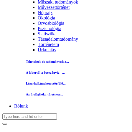
Műszaki tudományok
Művészettörténet
Néprajz
Ökológia
Orvosbiológia
Pszichológia
Statisztika
Társadalomtudomány
Történelem
Űrkutatás
Tehetségek és tudományok a...
A labortól a betegágyig –...
Lézerhullámokon szörfölő...
Az ördögfióka története...
Rólunk