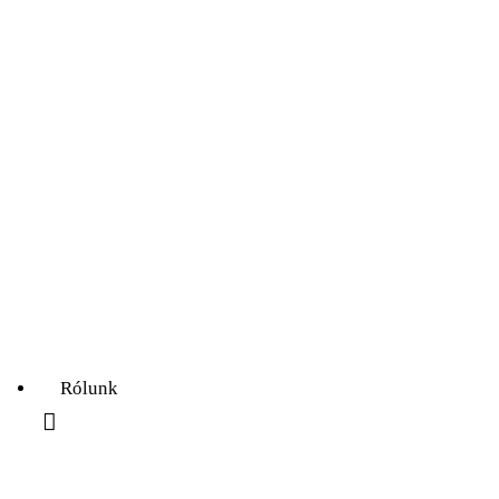
Az ördögfióka története...
Rólunk