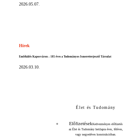
2026.05.07.
Hírek
Emlékülés Kaposváron – 185 éves a Tudományos Ismeretterjesztő Társulat
2026.03.10.
Élet és Tudomány
Előfizetések
Kedvezményes előfizetés
az Élet és Tudomány hetilapra éves, féléves,
vagy negyedéves konstrukcióban.