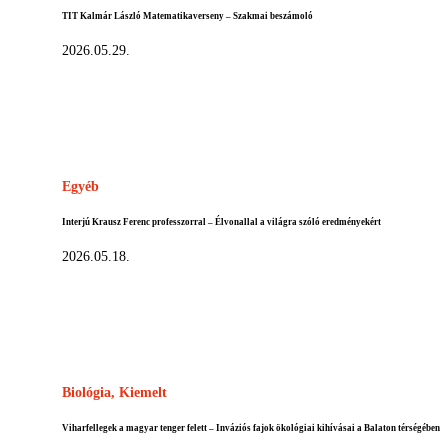
TIT Kalmár László Matematikaverseny – Szakmai beszámoló
2026.05.29.
Egyéb
Interjú Krausz Ferenc professzorral – Élvonallal a világra szóló eredményekért
2026.05.18.
Biológia,
Kiemelt
Viharfellegek a magyar tenger felett – Inváziós fajok ökológiai kihívásai a Balaton térségében