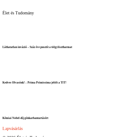
Élet és Tudomány
Láthatatlan invázió – Száz éve pusztít a tölgylisztharmat
Kedves Olvasónk! – Prima Primissima jelölt a TIT!
Kémiai Nobel-díj génkarbantartásért
Lapvásárlás