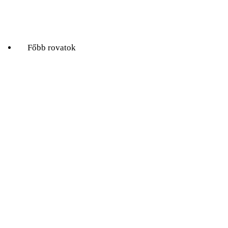
Természet Világa
Valóság
Főbb rovatok
A hét kutatója
Biológia
Fizika
Földtudomány
Könyvtermés
Lélektani lelemények
Ökológia
Orvosbiológia
Pszichológia
Társadalomtudomány
Történelem