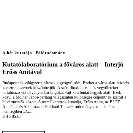
A hét kutatója
Földtudomány
Kutatólaboratórium a főváros alatt – Interjú
Erőss Anitával
Budapestnek világszerte híresek a gyógyfürdői. Ezeket a város alatt húzódó
karsztrendszernek köszönhetjük. A szén-dioxidot és más vegyületeket
tartalmazó víz látványos barlangokat vájt ki a budai hegyek alatt. Ezek
közül a Molnár János-barlang világszinten különleges célpontnak számít a
búvárturisták között. A termálkarsztok kutatója, Erőss Anita, az ELTE
Általános és Alkalmazott Földtani Tanszék tudományos munkatársa
nemrégiben „Az…
2016.05.05.