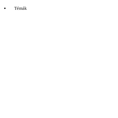
Témák
Mind
A hét kutatója
Biológia
Csillagászat
Egyéb
Élettudomány
Fizika
Földrajz