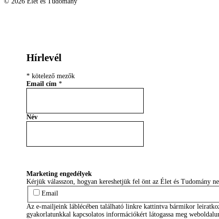
© 2026 Élet és Tudomány
facebook-1
youtube-1
email
Hírlevél
*
kötelező mezők
Email cím
*
Név
Marketing engedélyek
Kérjük válasszon, hogyan kereshetjük fel önt az Élet és Tudomány n
Email
Az e-mailjeink láblécében található linkre kattintva bármikor leiratk
gyakorlatunkkal kapcsolatos információkért látogassa meg weboldalu