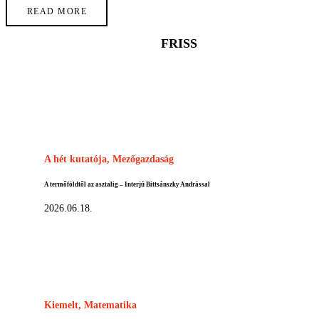
READ MORE
FRISS
A hét kutatója,
Mezőgazdaság
A termőföldtől az asztalig – Interjú Bittsánszky Andrással
2026.06.18.
Kiemelt,
Matematika