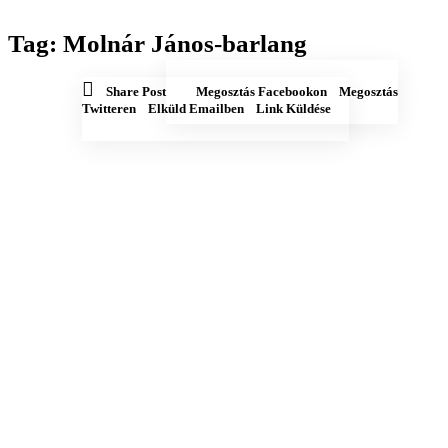
Tag: Molnár János-barlang
Megosztás Facebookon
Megosztás
Share Post
Megosztás Facebookon
Megosztás
Twitteren
Elküld emailben
Copy URL to clipboard
Twitteren
Elküld Emailben
Link Küldése