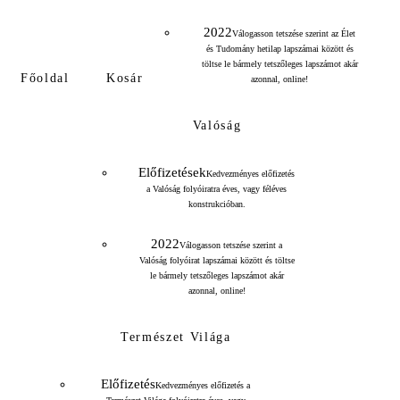
2022
Válogasson tetszése szerint az Élet
és Tudomány hetilap lapszámai között és
töltse le bármely tetszőleges lapszámot akár
Főoldal
Kosár
azonnal, online!
Valóság
Előfizetések
Kedvezményes előfizetés
a Valóság folyóiratra éves, vagy féléves
konstrukcióban.
2022
Válogasson tetszése szerint a
Valóság folyóirat lapszámai között és töltse
le bármely tetszőleges lapszámot akár
azonnal, online!
Természet Világa
Előfizetés
Kedvezményes előfizetés a