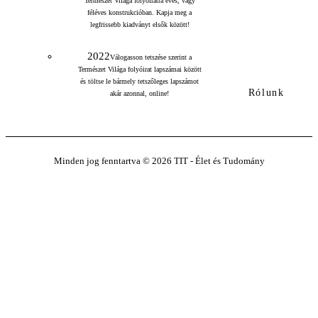
Természet Világa folyóiratra éves, vagy
féléves konstrukcióban. Kapja meg a
legfrissebb kiadványt elsők között!
2022
Válogasson tetszése szerint a
Természet Világa folyóirat lapszámai között
és töltse le bármely tetszőleges lapszámot
Rólunk
akár azonnal, online!
Minden jog fenntartva © 2026 TIT - Élet és Tudomány