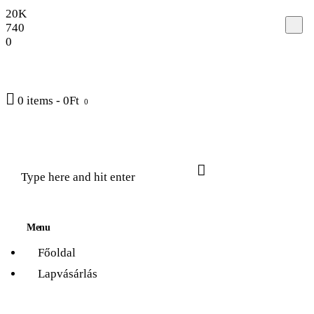
20K
Főoldal
740
0
Lapvásárlás
Friss cikkek
0 items
-
0Ft
0
Témák
Rólunk
Menu
Főoldal
Lapvásárlás
Élet és Tudomány