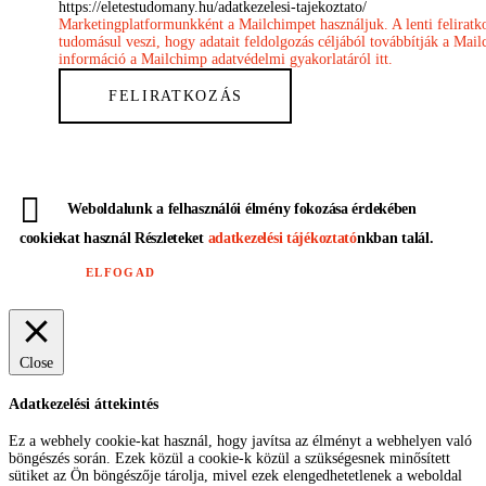
https://eletestudomany.hu/adatkezelesi-tajekoztato/
Marketingplatformunkként a Mailchimpet használjuk. A lenti feliratk
tudomásul veszi, hogy adatait feldolgozás céljából továbbítják a Mai
információ a Mailchimp adatvédelmi gyakorlatáról itt.
Weboldalunk a felhasználói élmény fokozása érdekében
cookiekat használ Részleteket
adatkezelési tájékoztató
nkban talál.
ELFOGAD
Close
Adatkezelési áttekintés
Ez a webhely cookie-kat használ, hogy javítsa az élményt a webhelyen való
böngészés során. Ezek közül a cookie-k közül a szükségesnek minősített
sütiket az Ön böngészője tárolja, mivel ezek elengedhetetlenek a weboldal