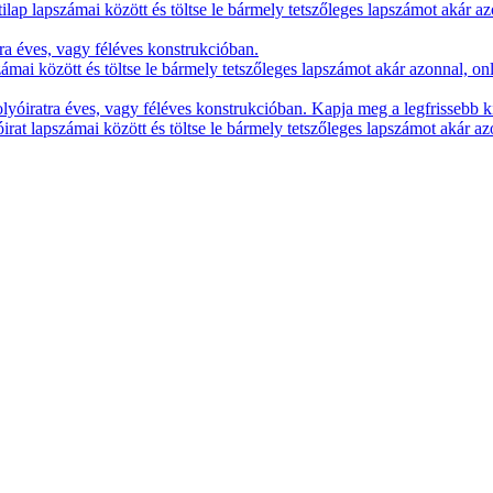
lap lapszámai között és töltse le bármely tetszőleges lapszámot akár az
ra éves, vagy féléves konstrukcióban.
zámai között és töltse le bármely tetszőleges lapszámot akár azonnal, on
yóiratra éves, vagy féléves konstrukcióban. Kapja meg a legfrissebb k
irat lapszámai között és töltse le bármely tetszőleges lapszámot akár az