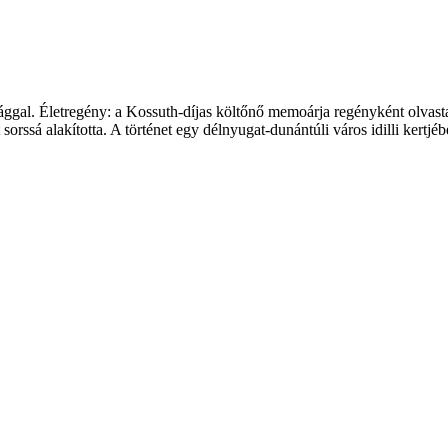
sággal. Életregény: a Kossuth-díjas költőnő memoárja regényként olvasta
orssá alakította. A történet egy délnyugat-dunántúli város idilli ker