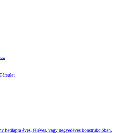
ében
y hetilapra éves, féléves, vagy negyedéves konstrukcióban.