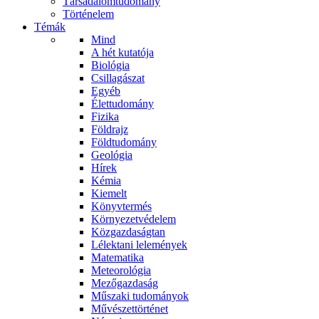
Társadalomtudomány
Történelem
Témák
Mind
A hét kutatója
Biológia
Csillagászat
Egyéb
Élettudomány
Fizika
Földrajz
Földtudomány
Geológia
Hírek
Kémia
Kiemelt
Könyvtermés
Környezetvédelem
Közgazdaságtan
Lélektani lelemények
Matematika
Meteorológia
Mezőgazdaság
Műszaki tudományok
Művészettörténet