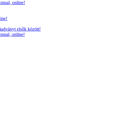
onnal, online!
line!
iadványt elsők között!
onnal, online!