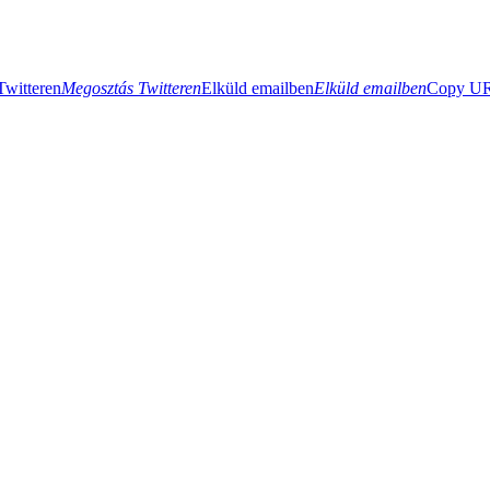
Twitteren
Megosztás Twitteren
Elküld emailben
Elküld emailben
Copy URL