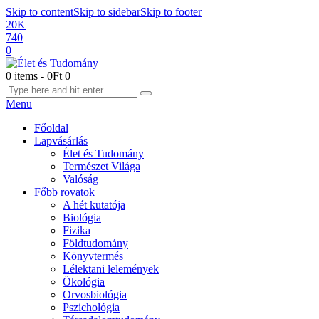
Skip to content
Skip to sidebar
Skip to footer
20K
740
0
0 items
-
0Ft
0
Menu
Főoldal
Lapvásárlás
Élet és Tudomány
Természet Világa
Valóság
Főbb rovatok
A hét kutatója
Biológia
Fizika
Földtudomány
Könyvtermés
Lélektani lelemények
Ökológia
Orvosbiológia
Pszichológia