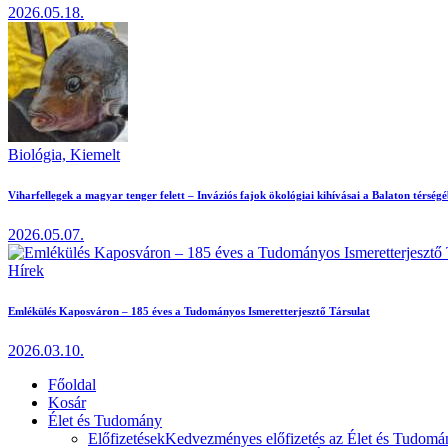
2026.05.18.
Biológia,
Kiemelt
Viharfellegek a magyar tenger felett – Inváziós fajok ökológiai kihívásai a Balaton térség
2026.05.07.
Hírek
Emlékülés Kaposváron – 185 éves a Tudományos Ismeretterjesztő Társulat
2026.03.10.
Főoldal
Kosár
Élet és Tudomány
Előfizetések
Kedvezményes előfizetés az Élet és Tudomán