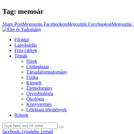
Tag: memoár
Share Post
Megosztás Facebookon
Megosztás Facebookon
Megosztás 
Főoldal
Lapvásárlás
Friss cikkek
Témák
Hírek
Csillagászat
Társadalomtudomány
Fizika
Kiemelt
Élettudomány
Orvosbiológia
Ökológia
Könyvtermés
Lélektani lelemények
Rólunk
facebook-1
youtube-1
email