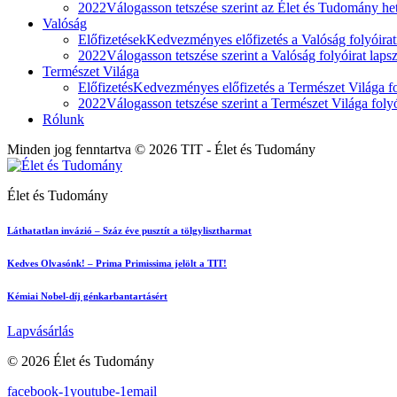
2022
Válogasson tetszése szerint az Élet és Tudomány heti
Valóság
Előfizetések
Kedvezményes előfizetés a Valóság folyóirat
2022
Válogasson tetszése szerint a Valóság folyóirat laps
Természet Világa
Előfizetés
Kedvezményes előfizetés a Természet Világa fol
2022
Válogasson tetszése szerint a Természet Világa folyó
Rólunk
Minden jog fenntartva © 2026 TIT - Élet és Tudomány
Élet és Tudomány
Láthatatlan invázió – Száz éve pusztít a tölgylisztharmat
Kedves Olvasónk! – Prima Primissima jelölt a TIT!
Kémiai Nobel-díj génkarbantartásért
Lapvásárlás
© 2026 Élet és Tudomány
facebook-1
youtube-1
email