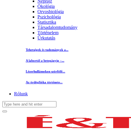
Néprajz
Ökológia
Orvosbiológia
Pszichológia
Statisztika
Társadalomtudomány
Történelem
Űrkutatás
Tehetségek és tudományok a...
A labortól a betegágyig –...
Lézerhullámokon szörfölő...
Az ördögfióka története...
Rólunk