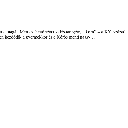
tja magát. Mert az élettörténet valóságregény a korról – a XX. század
tjében kezdődik a gyermekkor és a Kőrös menti nagy-…