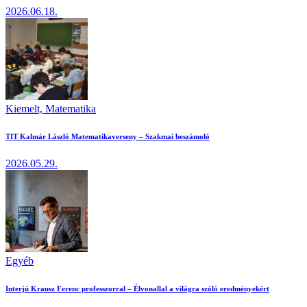
2026.06.18.
Kiemelt,
Matematika
TIT Kalmár László Matematikaverseny – Szakmai beszámoló
2026.05.29.
Egyéb
Interjú Krausz Ferenc professzorral – Élvonallal a világra szóló eredményekért