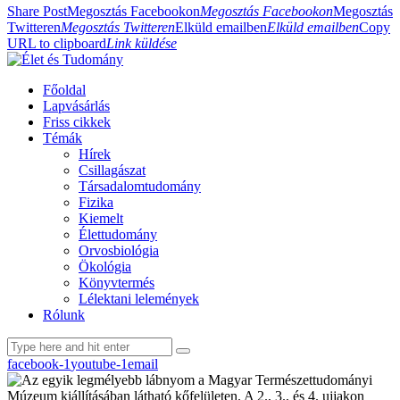
Share Post
Megosztás Facebookon
Megosztás Facebookon
Megosztás
Twitteren
Megosztás Twitteren
Elküld emailben
Elküld emailben
Copy
URL to clipboard
Link küldése
Főoldal
Lapvásárlás
Friss cikkek
Témák
Hírek
Csillagászat
Társadalomtudomány
Fizika
Kiemelt
Élettudomány
Orvosbiológia
Ökológia
Könyvtermés
Lélektani lelemények
Rólunk
facebook-1
youtube-1
email