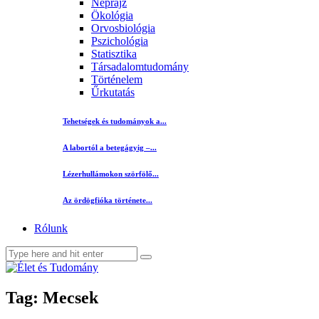
Néprajz
Ökológia
Orvosbiológia
Pszichológia
Statisztika
Társadalomtudomány
Történelem
Űrkutatás
Tehetségek és tudományok a...
A labortól a betegágyig –...
Lézerhullámokon szörfölő...
Az ördögfióka története...
Rólunk
Tag: Mecsek