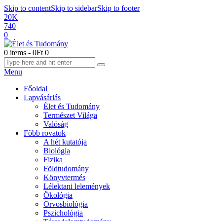
Skip to content
Skip to sidebar
Skip to footer
20K
740
0
0 items
-
0Ft
0
Menu
Főoldal
Lapvásárlás
Élet és Tudomány
Természet Világa
Valóság
Főbb rovatok
A hét kutatója
Biológia
Fizika
Földtudomány
Könyvtermés
Lélektani lelemények
Ökológia
Orvosbiológia
Pszichológia