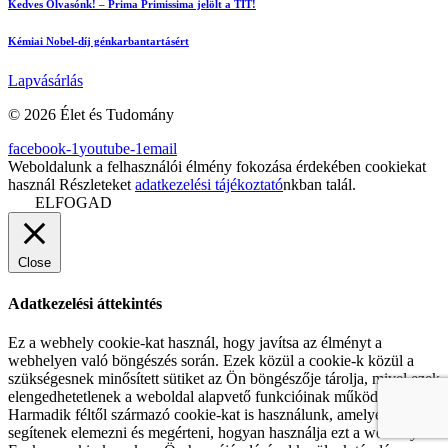
Kedves Olvasónk! – Prima Primissima jelölt a TIT!
Kémiai Nobel-díj génkarbantartásért
Lapvásárlás
© 2026 Élet és Tudomány
facebook-1
youtube-1
email
Weboldalunk a felhasználói élmény fokozása érdekében cookiekat
használ Részleteket
adatkezelési tájékoztató
nkban talál.
ELFOGAD
Close
Adatkezelési áttekintés
Ez a webhely cookie-kat használ, hogy javítsa az élményt a
webhelyen való böngészés során. Ezek közül a cookie-k közül a
szükségesnek minősített sütiket az Ön böngészője tárolja, mivel ezek
elengedhetetlenek a weboldal alapvető funkcióinak működéséhez.
Harmadik féltől származó cookie-kat is használunk, amelyek
segítenek elemezni és megérteni, hogyan használja ezt a webhelyet.