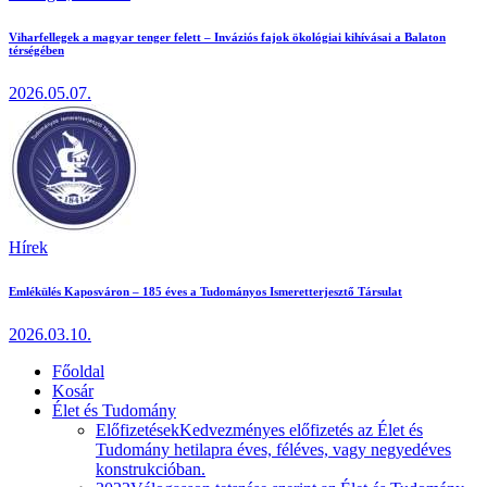
Viharfellegek a magyar tenger felett – Inváziós fajok ökológiai kihívásai a Balaton
térségében
2026.05.07.
Hírek
Emlékülés Kaposváron – 185 éves a Tudományos Ismeretterjesztő Társulat
2026.03.10.
Főoldal
Kosár
Élet és Tudomány
Előfizetések
Kedvezményes előfizetés az Élet és
Tudomány hetilapra éves, féléves, vagy negyedéves
konstrukcióban.