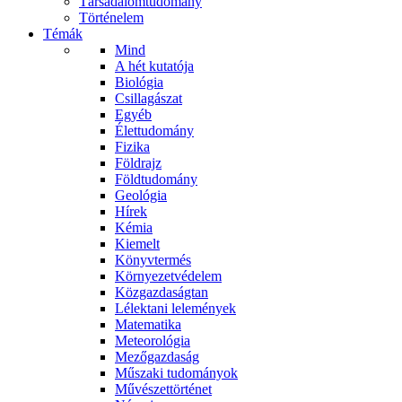
Társadalomtudomány
Történelem
Témák
Mind
A hét kutatója
Biológia
Csillagászat
Egyéb
Élettudomány
Fizika
Földrajz
Földtudomány
Geológia
Hírek
Kémia
Kiemelt
Könyvtermés
Környezetvédelem
Közgazdaságtan
Lélektani lelemények
Matematika
Meteorológia
Mezőgazdaság
Műszaki tudományok
Művészettörténet