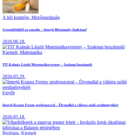
A hét kutatója,
Mezőgazdaság
A termőföldtől az asztalig – Interjú Bittsánszky Andrással
2026.06.18.
Kiemelt,
Matematika
TIT Kalmár László Matematikaverseny – Szakmai beszámoló
2026.05.29.
Egyéb
Interjú Krausz Ferenc professzorral – Élvonallal a világra szóló eredményekért
2026.05.18.
Biológia,
Kiemelt