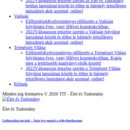
2022
Válogasson tetszése szerint az Élet és Tudomány
hetilap lapszámai között és töltse le bármely tetszőleges
lapszámot akár azonnal, online!
Valóság
Előfizetések
Kedvezményes előfizetés a Valóság
folyóiratra éves, vagy féléves konstrukcióban.
2022
Válogasson tetszése szerint a Valóság folyóirat
lapszámai között és töltse le bármely tetszőleges
lapszámot akár azonnal, online!
Természet Világa
Előfizetés
Kedvezményes előfizetés a Természet Világa
folyóiratra éves, vagy féléves konstrukcióban. Kapja
meg a legfrissebb kiadványt elsők között!
2022
Válogasson tetszése szerint a Természet Világa
folyóirat lapszámai között és töltse le bármely
tetszőleges lapszámot akár azonnal, online!
Rólunk
Minden jog fenntartva © 2026 TIT - Élet és Tudomány
Élet és Tudomány
Láthatatlan invázió – Száz éve pusztít a tölgylisztharmat