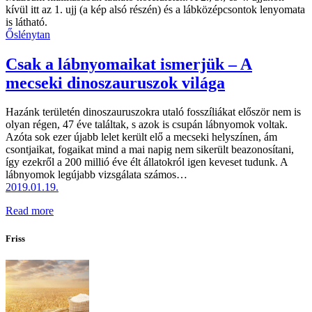
Őslénytan
Csak a lábnyomaikat ismerjük – A
mecseki dinoszauruszok világa
Hazánk területén dinoszauruszokra utaló fosszíliákat először nem is
olyan régen, 47 éve találtak, s azok is csupán lábnyomok voltak.
Azóta sok ezer újabb lelet került elő a mecseki helyszínen, ám
csontjaikat, fogaikat mind a mai napig nem sikerült beazonosítani,
így ezekről a 200 millió éve élt állatokról igen keveset tudunk. A
lábnyomok legújabb vizsgálata számos…
2019.01.19.
Read more
Friss