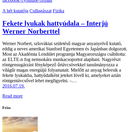
facebook-1
youtube-1
email
A hét kutatója
Csillagászat
Fizika
Fekete lyukak hattyúdala – Interjú
Werner Norberttel
Werner Norbert, szlovákiai születésű magyar anyanyelvű kutató,
eddig a neves amerikai Stanford Egyetemen és Japánban dolgozott.
Most az Akadémia Lendület programja Magyarországra csábította:
az ELTE-n fog nemsokára munkacsoportot alapítani. Nagyrészt
röntgensugárzást fényképező űrtávcsövekkel tanulmányozza a
világűr magas energiájú folyamatait. Mielőtt az anyag beleesik a
fekete lyukakba, hattyúdalként jeteket lövell ki, amelyeket aztán
röntgentávcsővel lehet megfigyelni. –…
2016.07.19.
Read more
Friss