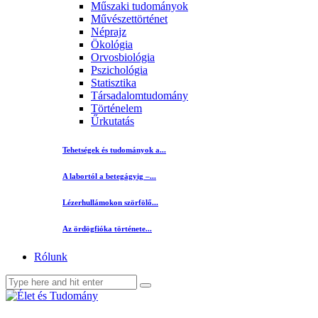
Műszaki tudományok
Művészettörténet
Néprajz
Ökológia
Orvosbiológia
Pszichológia
Statisztika
Társadalomtudomány
Történelem
Űrkutatás
Tehetségek és tudományok a...
A labortól a betegágyig –...
Lézerhullámokon szörfölő...
Az ördögfióka története...
Rólunk