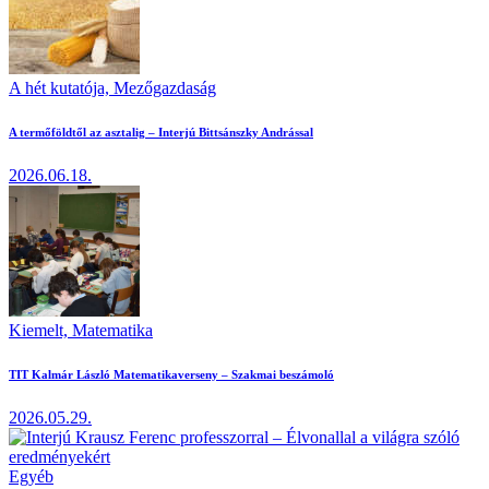
A hét kutatója,
Mezőgazdaság
A termőföldtől az asztalig – Interjú Bittsánszky Andrással
2026.06.18.
Kiemelt,
Matematika
TIT Kalmár László Matematikaverseny – Szakmai beszámoló
2026.05.29.
Egyéb