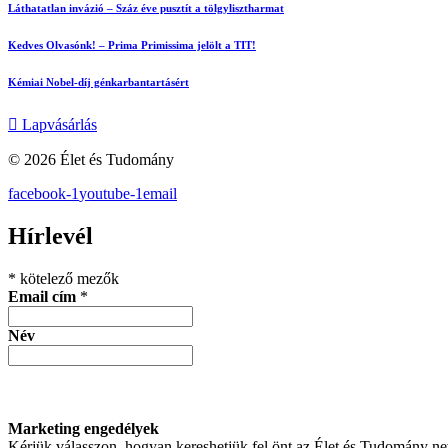
Láthatatlan invázió – Száz éve pusztít a tölgylisztharmat
Kedves Olvasónk! – Prima Primissima jelölt a TIT!
Kémiai Nobel-díj génkarbantartásért
Lapvásárlás
© 2026 Élet és Tudomány
facebook-1
youtube-1
email
Hírlevél
*
kötelező mezők
Email cím
*
Név
Marketing engedélyek
Kérjük válasszon, hogyan kereshetjük fel önt az Élet és Tudomány n