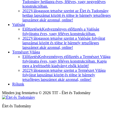
Tudomány hetilapra éves, féléves, vagy negyedéves
konstrukcióban.
2022
Válogasson tetszése szerint az Élet és Tudomány
hetilap lapszámai között és töltse le bármely tetszőleges
lapszámot akár azonnal, online!
Valóság
Előfizetések
Kedvezményes előfizetés a Valóság
folyóiratra éves, vagy féléves konstrukcióban.
2022
Válogasson tetszése szerint a Valóság folyóirat
lapszámai között és töltse le bármely tetszőleges
lapszámot akár azonnal, online!
Természet Világa
Előfizetés
Kedvezményes előfizetés a Természet Világa
folyóiratra éves, vagy féléves konstrukcióban. Kapja
meg a legfrissebb kiadványt elsők között!
2022
Válogasson tetszése szerint a Természet Világa
folyóirat lapszámai között és töltse le bármely
tetszőleges lapszámot akár azonnal, online!
Rólunk
Minden jog fenntartva © 2026 TIT - Élet és Tudomány
Élet és Tudomány