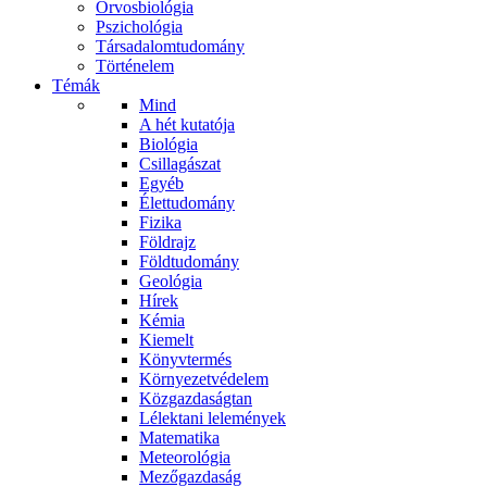
Orvosbiológia
Pszichológia
Társadalomtudomány
Történelem
Témák
Mind
A hét kutatója
Biológia
Csillagászat
Egyéb
Élettudomány
Fizika
Földrajz
Földtudomány
Geológia
Hírek
Kémia
Kiemelt
Könyvtermés
Környezetvédelem
Közgazdaságtan
Lélektani lelemények
Matematika
Meteorológia
Mezőgazdaság