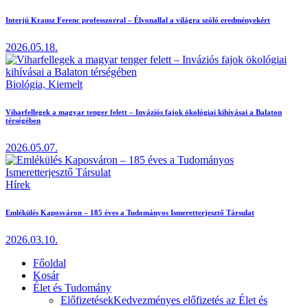
Interjú Krausz Ferenc professzorral – Élvonallal a világra szóló eredményekért
2026.05.18.
Biológia,
Kiemelt
Viharfellegek a magyar tenger felett – Inváziós fajok ökológiai kihívásai a Balaton
térségében
2026.05.07.
Hírek
Emlékülés Kaposváron – 185 éves a Tudományos Ismeretterjesztő Társulat
2026.03.10.
Főoldal
Kosár
Élet és Tudomány
Előfizetések
Kedvezményes előfizetés az Élet és