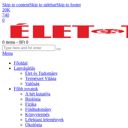
Skip to content
Skip to sidebar
Skip to footer
20K
740
0
0 items
-
0Ft
0
Menu
Főoldal
Lapvásárlás
Élet és Tudomány
Természet Világa
Valóság
Főbb rovatok
A hét kutatója
Biológia
Fizika
Földtudomány
Könyvtermés
Lélektani lelemények
Ökológia