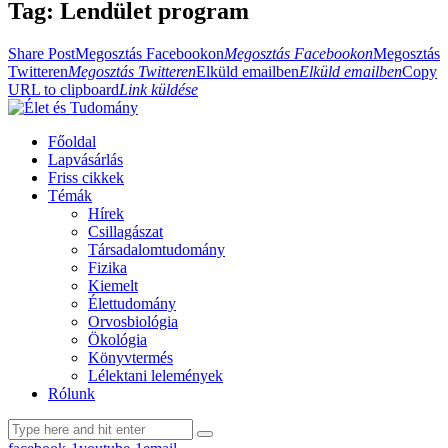
Tag: Lendület program
Share Post
Megosztás Facebookon
Megosztás Facebookon
Megosztás
Twitteren
Megosztás Twitteren
Elküld emailben
Elküld emailben
Copy
URL to clipboard
Link küldése
Főoldal
Lapvásárlás
Friss cikkek
Témák
Hírek
Csillagászat
Társadalomtudomány
Fizika
Kiemelt
Élettudomány
Orvosbiológia
Ökológia
Könyvtermés
Lélektani lelemények
Rólunk