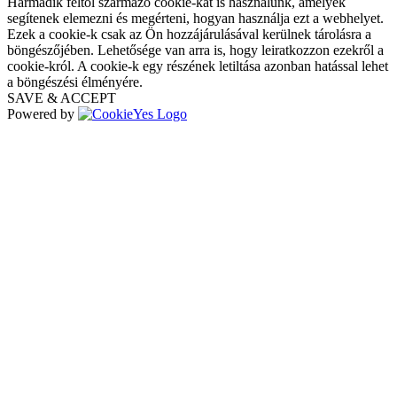
Harmadik féltől származó cookie-kat is használunk, amelyek
segítenek elemezni és megérteni, hogyan használja ezt a webhelyet.
Ezek a cookie-k csak az Ön hozzájárulásával kerülnek tárolásra a
böngészőjében. Lehetősége van arra is, hogy leiratkozzon ezekről a
cookie-król. A cookie-k egy részének letiltása azonban hatással lehet
a böngészési élményére.
SAVE & ACCEPT
Powered by