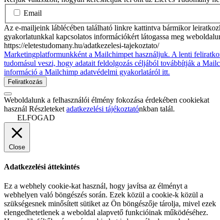
Email
Az e-mailjeink láblécében található linkre kattintva bármikor leiratko
gyakorlatunkkal kapcsolatos információkért látogassa meg weboldalu
https://eletestudomany.hu/adatkezelesi-tajekoztato/
Marketingplatformunkként a Mailchimpet használjuk. A lenti feliratko
tudomásul veszi, hogy adatait feldolgozás céljából továbbítják a Mai
információ a Mailchimp adatvédelmi gyakorlatáról itt.
Weboldalunk a felhasználói élmény fokozása érdekében cookiekat
használ Részleteket
adatkezelési tájékoztató
nkban talál.
ELFOGAD
Close
Adatkezelési áttekintés
Ez a webhely cookie-kat használ, hogy javítsa az élményt a
webhelyen való böngészés során. Ezek közül a cookie-k közül a
szükségesnek minősített sütiket az Ön böngészője tárolja, mivel ezek
elengedhetetlenek a weboldal alapvető funkcióinak működéséhez.