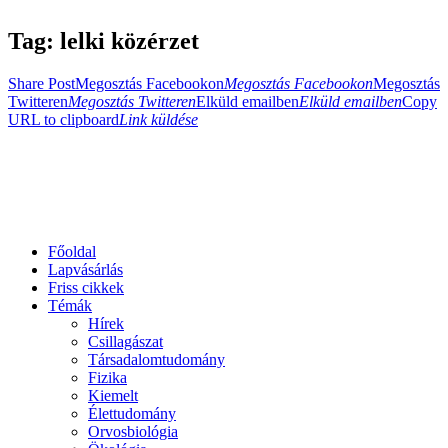
Tag: lelki közérzet
Share Post
Megosztás Facebookon
Megosztás Facebookon
Megosztás
Twitteren
Megosztás Twitteren
Elküld emailben
Elküld emailben
Copy
URL to clipboard
Link küldése
Főoldal
Lapvásárlás
Friss cikkek
Témák
Hírek
Csillagászat
Társadalomtudomány
Fizika
Kiemelt
Élettudomány
Orvosbiológia