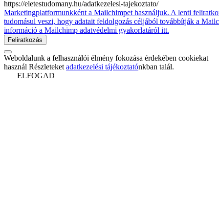
https://eletestudomany.hu/adatkezelesi-tajekoztato/
Marketingplatformunkként a Mailchimpet használjuk. A lenti feliratko
tudomásul veszi, hogy adatait feldolgozás céljából továbbítják a Mai
információ a Mailchimp adatvédelmi gyakorlatáról itt.
Weboldalunk a felhasználói élmény fokozása érdekében cookiekat
használ Részleteket
adatkezelési tájékoztató
nkban talál.
ELFOGAD