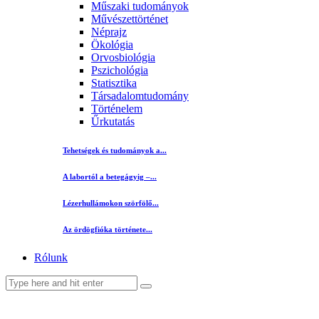
Műszaki tudományok
Művészettörténet
Néprajz
Ökológia
Orvosbiológia
Pszichológia
Statisztika
Társadalomtudomány
Történelem
Űrkutatás
Tehetségek és tudományok a...
A labortól a betegágyig –...
Lézerhullámokon szörfölő...
Az ördögfióka története...
Rólunk