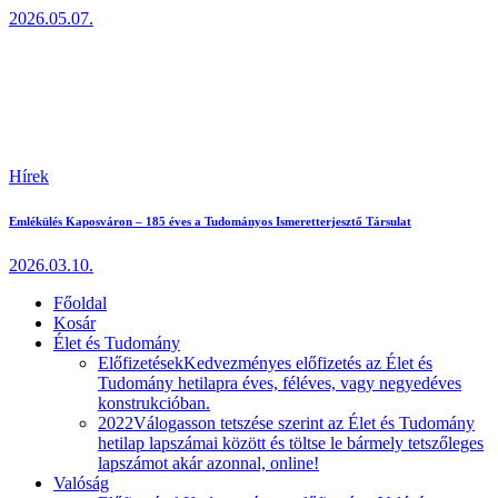
2026.05.07.
Hírek
Emlékülés Kaposváron – 185 éves a Tudományos Ismeretterjesztő Társulat
2026.03.10.
Főoldal
Kosár
Élet és Tudomány
Előfizetések
Kedvezményes előfizetés az Élet és
Tudomány hetilapra éves, féléves, vagy negyedéves
konstrukcióban.
2022
Válogasson tetszése szerint az Élet és Tudomány
hetilap lapszámai között és töltse le bármely tetszőleges
lapszámot akár azonnal, online!
Valóság