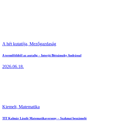
A hét kutatója,
Mezőgazdaság
A termőföldtől az asztalig – Interjú Bittsánszky Andrással
2026.06.18.
Kiemelt,
Matematika
TIT Kalmár László Matematikaverseny – Szakmai beszámoló