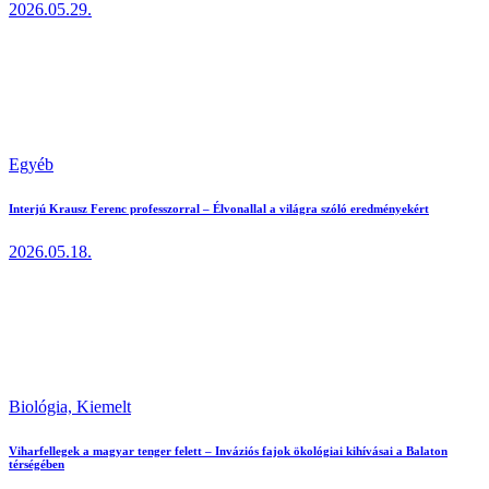
2026.05.29.
Egyéb
Interjú Krausz Ferenc professzorral – Élvonallal a világra szóló eredményekért
2026.05.18.
Biológia,
Kiemelt
Viharfellegek a magyar tenger felett – Inváziós fajok ökológiai kihívásai a Balaton
térségében