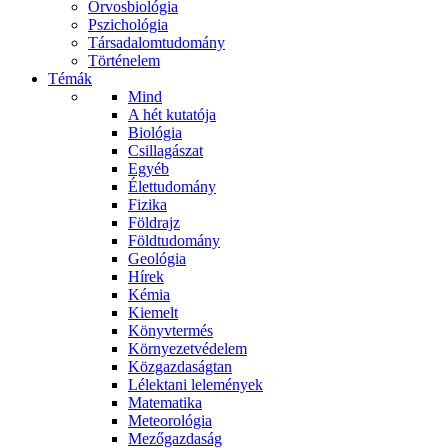
Orvosbiológia
Pszichológia
Társadalomtudomány
Történelem
Témák
Mind
A hét kutatója
Biológia
Csillagászat
Egyéb
Élettudomány
Fizika
Földrajz
Földtudomány
Geológia
Hírek
Kémia
Kiemelt
Könyvtermés
Környezetvédelem
Közgazdaságtan
Lélektani lelemények
Matematika
Meteorológia
Mezőgazdaság