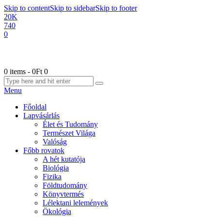
Skip to content
Skip to sidebar
Skip to footer
20K
740
0
0 items
-
0Ft
0
Menu
Főoldal
Lapvásárlás
Élet és Tudomány
Természet Világa
Valóság
Főbb rovatok
A hét kutatója
Biológia
Fizika
Földtudomány
Könyvtermés
Lélektani lelemények
Ökológia