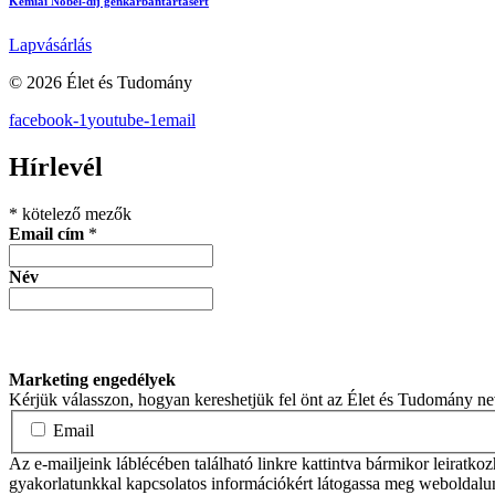
Kémiai Nobel-díj génkarbantartásért
Lapvásárlás
© 2026 Élet és Tudomány
facebook-1
youtube-1
email
Hírlevél
*
kötelező mezők
Email cím
*
Név
Marketing engedélyek
Kérjük válasszon, hogyan kereshetjük fel önt az Élet és Tudomány n
Email
Az e-mailjeink láblécében található linkre kattintva bármikor leiratko
gyakorlatunkkal kapcsolatos információkért látogassa meg weboldalu