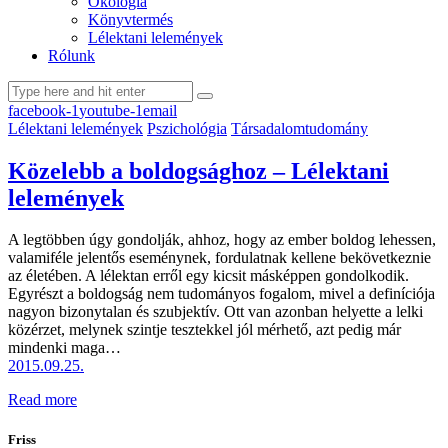
Ökológia
Könyvtermés
Lélektani lelemények
Rólunk
facebook-1
youtube-1
email
Lélektani lelemények
Pszichológia
Társadalomtudomány
Közelebb a boldogsághoz – Lélektani
lelemények
A legtöbben úgy gondolják, ahhoz, hogy az ember boldog lehessen,
valamiféle jelentős eseménynek, fordulatnak kellene bekövetkeznie
az életében. A lélektan erről egy kicsit másképpen gondolkodik.
Egyrészt a boldogság nem tudományos fogalom, mivel a definíciója
nagyon bizonytalan és szubjektív. Ott van azonban helyette a lelki
közérzet, melynek szintje tesztekkel jól mérhető, azt pedig már
mindenki maga…
2015.09.25.
Read more
Friss