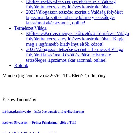
Előfizetések
Kedvezményes előfizetés a Valóság
folyóiratra éves, vagy féléves konstrukcióban.
2022
Válogasson tetszése szerint a Valóság folyóirat
lapszámai között és töltse le bármely tetszőleges
lapszámot akár azonnal, online!
Természet Világa
Előfizetés
Kedvezményes előfizetés a Természet Világa
folyóiratra éves, vagy féléves konstrukcióban. Kapja
meg a legfrissebb kiadványt elsők között!
2022
Válogasson tetszése szerint a Természet Világa
folyóirat lapszámai között és töltse le bármely
tetszőleges lapszámot akár azonnal, online!
Rólunk
Minden jog fenntartva © 2026 TIT - Élet és Tudomány
Élet és Tudomány
Láthatatlan invázió – Száz éve pusztít a tölgylisztharmat
Kedves Olvasónk! – Prima Primissima jelölt a TIT!