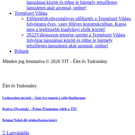
lapszámai között és töltse le bármely tetszőleges
lapszámot akár azonnal, online!
Természet Világa
Előfizetés
Kedvezményes előfizetés a Természet Világa
folyóiratra éves, vagy féléves konstrukcióban. Kapja
meg a legfrissebb kiadványt elsők között!
2022
Válogasson tetszése szerint a Természet Világa
folyóirat lapszámai között és töltse le bármely
tetszőleges lapszámot akár azonnal, online!
Rólunk
Minden jog fenntartva © 2026 TIT - Élet és Tudomány
Élet és Tudomány
Láthatatlan invázió – Száz éve pusztít a tölgylisztharmat
Kedves Olvasónk! – Prima Primissima jelölt a TIT!
Kémiai Nobel-díj génkarbantartásért
Lapvásárlás