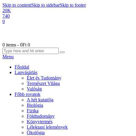
Skip to content
Skip to sidebar
Skip to footer
20K
740
0
0 items
-
0Ft
0
Menu
Főoldal
Lapvásárlás
Élet és Tudomány
Természet Világa
Valóság
Főbb rovatok
A hét kutatója
Biológia
Fizika
Földtudomány
Könyvtermés
Lélektani lelemények
Ökológia