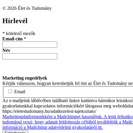
© 2026 Élet és Tudomány
facebook-
youtube-
email
Hírlevél
1
1
*
kötelező mezők
Email cím
*
Név
Marketing engedélyek
Kérjük válasszon, hogyan kereshetjük fel önt az Élet és Tudomány n
Email
Az e-mailjeink láblécében található linkre kattintva bármikor leiratko
gyakorlatunkkal kapcsolatos információkért látogassa meg weboldalu
https://eletestudomany.hu/adatkezelesi-tajekoztato/
Marketingplatformunkként a Mailchimpet használjuk. A lenti feliratko
tudomásul veszi, hogy adatait feldolgozás céljából továbbítják a Mai
információ a Mailchimp adatvédelmi gyakorlatáról itt.