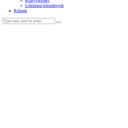
Könyvtermés
Lélektani lelemények
Rólunk
facebook-
youtube-
email
1
1