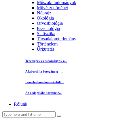
Műszaki tudományok
Művészettörténet
Néprajz
Ökológia
Orvosbiológia
Pszichológia
Statisztika
Társadalomtudomány
Történelem
Űrkutatás
Tehetségek és tudományok a...
A labortól a betegágyig –...
Lézerhullámokon szörfölő...
Az ördögfióka története...
Rólunk