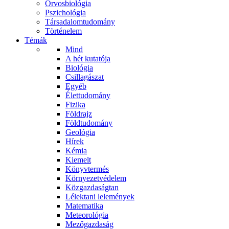
Orvosbiológia
Pszichológia
Társadalomtudomány
Történelem
Témák
Mind
A hét kutatója
Biológia
Csillagászat
Egyéb
Élettudomány
Fizika
Földrajz
Földtudomány
Geológia
Hírek
Kémia
Kiemelt
Könyvtermés
Környezetvédelem
Közgazdaságtan
Lélektani lelemények
Matematika
Meteorológia
Mezőgazdaság