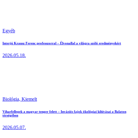
Egyéb
Interjú Krausz Ferenc professzorral – Élvonallal a világra szóló eredményekért
2026.05.18.
Biológia,
Kiemelt
Viharfellegek a magyar tenger felett – Inváziós fajok ökológiai kihívásai a Balaton
térségében
2026.05.07.