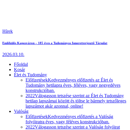
Hírek
Emlékülés Kaposváron – 185 éves a Tudományos Ismeretterjesztő Társulat
2026.03.10.
Főoldal
Kosár
Élet és Tudomány
Előfizetések
Kedvezményes előfizetés az Élet és
Tudomány hetilapra éves, féléves, vagy negyedéves
konstrukcióban.
2022
Válogasson tetszése szerint az Élet és Tudomány
hetilap lapszámai között és töltse le bármely tetszőleges
lapszámot akár azonnal, online!
Valóság
Előfizetések
Kedvezményes előfizetés a Valóság
folyóiratra éves, vagy féléves konstrukcióban.
2022
Válogasson tetszése szerint a Valóság folyóirat