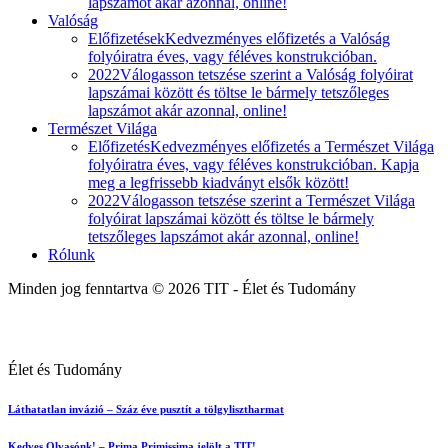
lapszámot akár azonnal, online!
Valóság
Előfizetések
Kedvezményes előfizetés a Valóság
folyóiratra éves, vagy féléves konstrukcióban.
2022
Válogasson tetszése szerint a Valóság folyóirat
lapszámai között és töltse le bármely tetszőleges
lapszámot akár azonnal, online!
Természet Világa
Előfizetés
Kedvezményes előfizetés a Természet Világa
folyóiratra éves, vagy féléves konstrukcióban. Kapja
meg a legfrissebb kiadványt elsők között!
2022
Válogasson tetszése szerint a Természet Világa
folyóirat lapszámai között és töltse le bármely
tetszőleges lapszámot akár azonnal, online!
Rólunk
Minden jog fenntartva © 2026 TIT - Élet és Tudomány
Élet és Tudomány
Láthatatlan invázió – Száz éve pusztít a tölgylisztharmat
Kedves Olvasónk! – Prima Primissima jelölt a TIT!