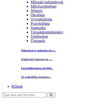
Műszaki tudományok
Művészettörténet
Néprajz
Ökológia
Orvosbiológia
Pszichológia
Statisztika
Társadalomtudomány
Történelem
Űrkutatás
Tehetségek és tudományok a...
A labortól a betegágyig –...
Lézerhullámokon szörfölő...
Az ördögfióka története...
Rólunk