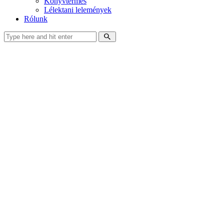
Könyvtermés
Lélektani lelemények
Rólunk
facebook-
youtube-
email
1
1