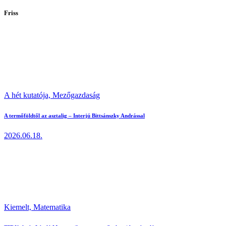
Friss
A hét kutatója,
Mezőgazdaság
A termőföldtől az asztalig – Interjú Bittsánszky Andrással
2026.06.18.
Kiemelt,
Matematika