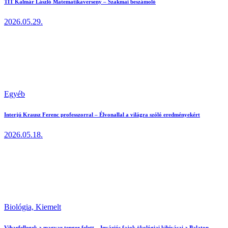
TIT Kalmár László Matematikaverseny – Szakmai beszámoló
2026.05.29.
Egyéb
Interjú Krausz Ferenc professzorral – Élvonallal a világra szóló eredményekért
2026.05.18.
Biológia,
Kiemelt
Viharfellegek a magyar tenger felett – Inváziós fajok ökológiai kihívásai a Balaton