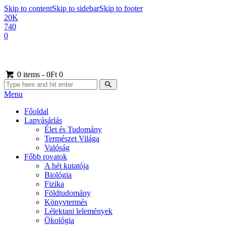
Skip to content
Skip to sidebar
Skip to footer
20K
740
0
0 items
-
0Ft
0
Menu
Főoldal
Lapvásárlás
Élet és Tudomány
Természet Világa
Valóság
Főbb rovatok
A hét kutatója
Biológia
Fizika
Földtudomány
Könyvtermés
Lélektani lelemények
Ökológia