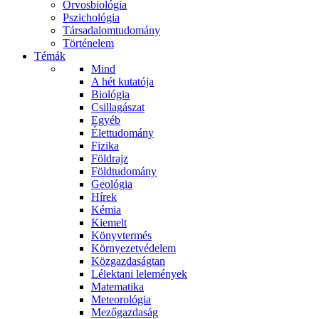
Orvosbiológia
Pszichológia
Társadalomtudomány
Történelem
Témák
Mind
A hét kutatója
Biológia
Csillagászat
Egyéb
Élettudomány
Fizika
Földrajz
Földtudomány
Geológia
Hírek
Kémia
Kiemelt
Könyvtermés
Környezetvédelem
Közgazdaságtan
Lélektani lelemények
Matematika
Meteorológia
Mezőgazdaság