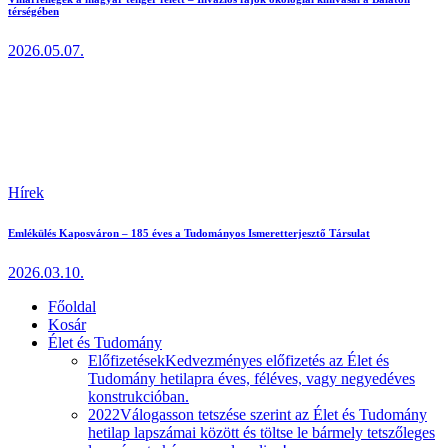
térségében
2026.05.07.
Hírek
Emlékülés Kaposváron – 185 éves a Tudományos Ismeretterjesztő Társulat
2026.03.10.
Főoldal
Kosár
Élet és Tudomány
Előfizetések
Kedvezményes előfizetés az Élet és
Tudomány hetilapra éves, féléves, vagy negyedéves
konstrukcióban.
2022
Válogasson tetszése szerint az Élet és Tudomány
hetilap lapszámai között és töltse le bármely tetszőleges