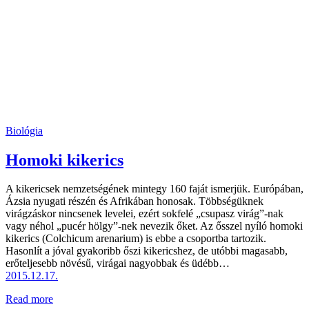
Biológia
Homoki kikerics
A kikericsek nemzetségének mintegy 160 faját ismerjük. Európában,
Ázsia nyugati részén és Afrikában honosak. Többségüknek
virágzáskor nincsenek levelei, ezért sokfelé „csupasz virág”-nak
vagy néhol „pucér hölgy”-nek nevezik őket. Az ősszel nyíló homoki
kikerics (Colchicum arenarium) is ebbe a csoportba tartozik.
Hasonlít a jóval gyakoribb őszi kikericshez, de utóbbi magasabb,
erőteljesebb növésű, virágai nagyobbak és üdébb…
2015.12.17.
Read more