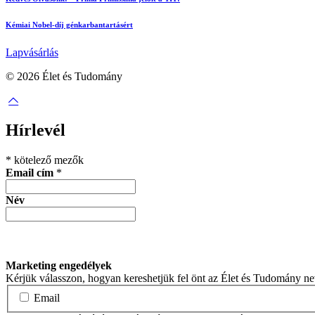
Kémiai Nobel-díj génkarbantartásért
Lapvásárlás
© 2026 Élet és Tudomány
facebook-
youtube-
email
1
1
Hírlevél
*
kötelező mezők
Email cím
*
Név
Marketing engedélyek
Kérjük válasszon, hogyan kereshetjük fel önt az Élet és Tudomány n
Email