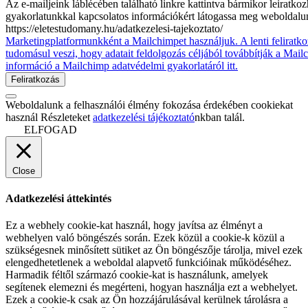
Az e-mailjeink láblécében található linkre kattintva bármikor leiratko
gyakorlatunkkal kapcsolatos információkért látogassa meg weboldalu
https://eletestudomany.hu/adatkezelesi-tajekoztato/
Marketingplatformunkként a Mailchimpet használjuk. A lenti feliratko
tudomásul veszi, hogy adatait feldolgozás céljából továbbítják a Mai
információ a Mailchimp adatvédelmi gyakorlatáról itt.
Weboldalunk a felhasználói élmény fokozása érdekében cookiekat
használ Részleteket
adatkezelési tájékoztató
nkban talál.
ELFOGAD
Close
Adatkezelési áttekintés
Ez a webhely cookie-kat használ, hogy javítsa az élményt a
webhelyen való böngészés során. Ezek közül a cookie-k közül a
szükségesnek minősített sütiket az Ön böngészője tárolja, mivel ezek
elengedhetetlenek a weboldal alapvető funkcióinak működéséhez.
Harmadik féltől származó cookie-kat is használunk, amelyek
segítenek elemezni és megérteni, hogyan használja ezt a webhelyet.
Ezek a cookie-k csak az Ön hozzájárulásával kerülnek tárolásra a