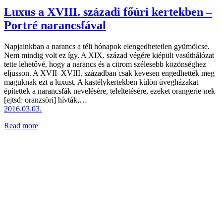
Luxus a XVIII. századi főúri kertekben –
Portré narancsfával
Napjainkban a narancs a téli hónapok elengedhetetlen gyümölcse.
Nem mindig volt ez így. A XIX. század végére kiépült vasúthálózat
tette lehetővé, hogy a narancs és a citrom szélesebb közönséghez
eljusson. A XVII–XVIII. században csak kevesen engedhették meg
maguknak ezt a luxust. A kastélykertekben külön üvegházakat
építettek a narancsfák nevelésére, teleltetésére, ezeket orangerie-nek
[ejtsd: oranzsöri] hívták,…
2016.03.03.
Read more