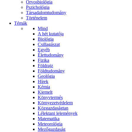
Orvosbiológia
Pszichológia
Társadalomtudomány
Történelem
Témák
Mind
A hét kutatója
Biológia
Csillagászat
Egyéb
Élettudomány
Fizika
Földrajz
Földtudomány
Geológia
Hírek
Kémia
Kiemelt
Könyvtermés
Környezetvédelem
Közgazdaságtan
Lélektani lelemények
Matematika
Meteorológia
Mezőgazdaság