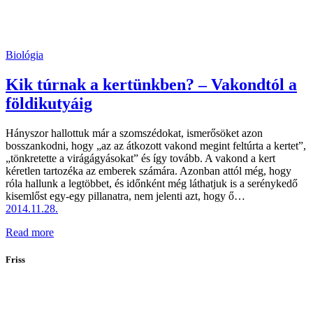
Biológia
Kik túrnak a kertünkben? – Vakondtól a
földikutyáig
Hányszor hallottuk már a szomszédokat, ismerősöket azon
bosszankodni, hogy „az az átkozott vakond megint feltúrta a kertet”,
„tönkretette a virágágyásokat” és így tovább. A vakond a kert
kéretlen tartozéka az emberek számára. Azonban attól még, hogy
róla hallunk a legtöbbet, és időnként még láthatjuk is a serénykedő
kisemlőst egy-egy pillanatra, nem jelenti azt, hogy ő…
2014.11.28.
Read more
Friss