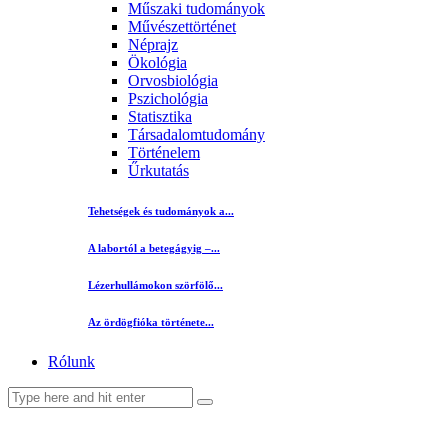
Műszaki tudományok
Művészettörténet
Néprajz
Ökológia
Orvosbiológia
Pszichológia
Statisztika
Társadalomtudomány
Történelem
Űrkutatás
Tehetségek és tudományok a...
A labortól a betegágyig –...
Lézerhullámokon szörfölő...
Az ördögfióka története...
Rólunk