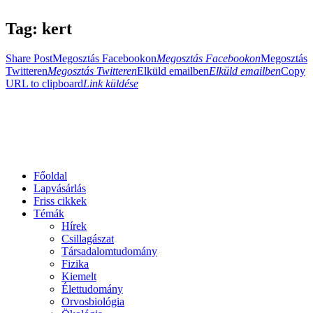
Tag: kert
Share Post
Megosztás Facebookon
Megosztás Facebookon
Megosztás
Twitteren
Megosztás Twitteren
Elküld emailben
Elküld emailben
Copy
URL to clipboard
Link küldése
Főoldal
Lapvásárlás
Friss cikkek
Témák
Hírek
Csillagászat
Társadalomtudomány
Fizika
Kiemelt
Élettudomány
Orvosbiológia