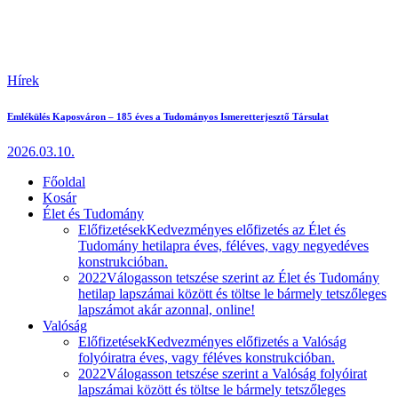
Hírek
Emlékülés Kaposváron – 185 éves a Tudományos Ismeretterjesztő Társulat
2026.03.10.
Főoldal
Kosár
Élet és Tudomány
Előfizetések
Kedvezményes előfizetés az Élet és
Tudomány hetilapra éves, féléves, vagy negyedéves
konstrukcióban.
2022
Válogasson tetszése szerint az Élet és Tudomány
hetilap lapszámai között és töltse le bármely tetszőleges
lapszámot akár azonnal, online!
Valóság
Előfizetések
Kedvezményes előfizetés a Valóság
folyóiratra éves, vagy féléves konstrukcióban.
2022
Válogasson tetszése szerint a Valóság folyóirat
lapszámai között és töltse le bármely tetszőleges