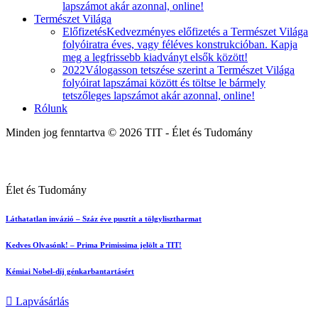
lapszámot akár azonnal, online!
Természet Világa
Előfizetés
Kedvezményes előfizetés a Természet Világa
folyóiratra éves, vagy féléves konstrukcióban. Kapja
meg a legfrissebb kiadványt elsők között!
2022
Válogasson tetszése szerint a Természet Világa
folyóirat lapszámai között és töltse le bármely
tetszőleges lapszámot akár azonnal, online!
Rólunk
Minden jog fenntartva © 2026 TIT - Élet és Tudomány
Élet és Tudomány
Láthatatlan invázió – Száz éve pusztít a tölgylisztharmat
Kedves Olvasónk! – Prima Primissima jelölt a TIT!
Kémiai Nobel-díj génkarbantartásért
Lapvásárlás