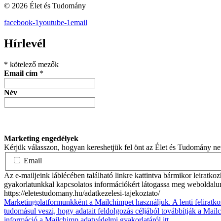
© 2026 Élet és Tudomány
facebook-1
youtube-1
email
Hírlevél
*
kötelező mezők
Email cím
*
Név
Marketing engedélyek
Kérjük válasszon, hogyan kereshetjük fel önt az Élet és Tudomány n
Email
Az e-mailjeink láblécében található linkre kattintva bármikor leiratko
gyakorlatunkkal kapcsolatos információkért látogassa meg weboldalu
https://eletestudomany.hu/adatkezelesi-tajekoztato/
Marketingplatformunkként a Mailchimpet használjuk. A lenti feliratko
tudomásul veszi, hogy adatait feldolgozás céljából továbbítják a Mai
információ a Mailchimp adatvédelmi gyakorlatáról itt.