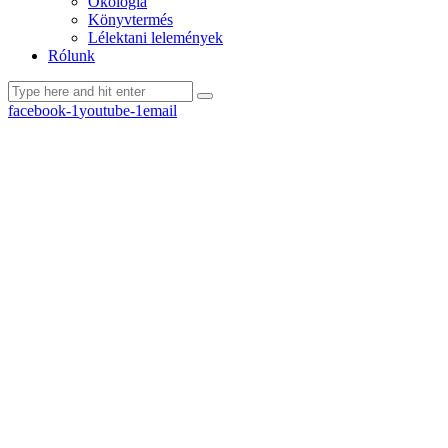
Ökológia
Könyvtermés
Lélektani lelemények
Rólunk
facebook-1
youtube-1
email