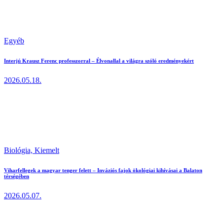
Egyéb
Interjú Krausz Ferenc professzorral – Élvonallal a világra szóló eredményekért
2026.05.18.
Biológia,
Kiemelt
Viharfellegek a magyar tenger felett – Inváziós fajok ökológiai kihívásai a Balaton
térségében
2026.05.07.