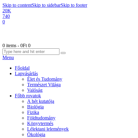
Skip to content
Skip to sidebar
Skip to footer
20K
740
0
0 items
-
0Ft
0
Menu
Főoldal
Lapvásárlás
Élet és Tudomány
Természet Világa
Valóság
Főbb rovatok
A hét kutatója
Biológia
Fizika
Földtudomány
Könyvtermés
Lélektani lelemények
Ökológia