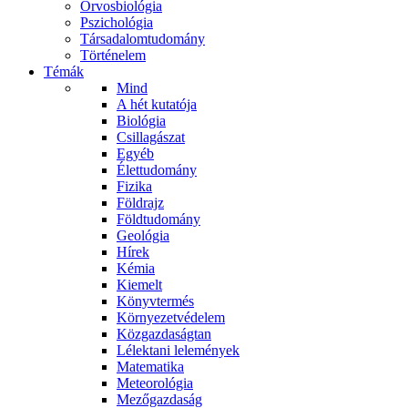
Orvosbiológia
Pszichológia
Társadalomtudomány
Történelem
Témák
Mind
A hét kutatója
Biológia
Csillagászat
Egyéb
Élettudomány
Fizika
Földrajz
Földtudomány
Geológia
Hírek
Kémia
Kiemelt
Könyvtermés
Környezetvédelem
Közgazdaságtan
Lélektani lelemények
Matematika
Meteorológia
Mezőgazdaság