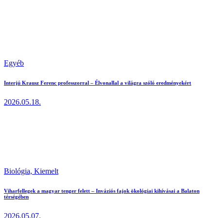
Egyéb
Interjú Krausz Ferenc professzorral – Élvonallal a világra szóló eredményekért
2026.05.18.
Biológia,
Kiemelt
Viharfellegek a magyar tenger felett – Inváziós fajok ökológiai kihívásai a Balaton
térségében
2026.05.07.