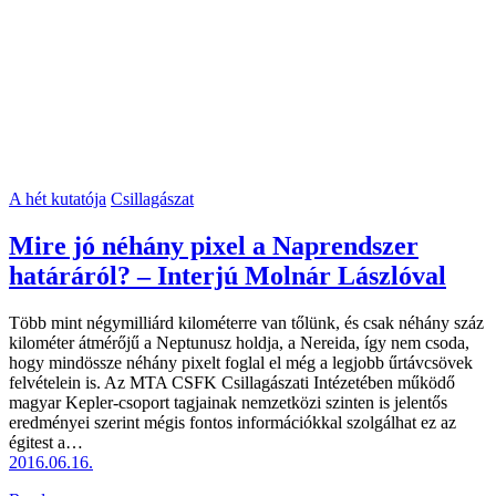
A hét kutatója
Csillagászat
Mire jó néhány pixel a Naprendszer
határáról? – Interjú Molnár Lászlóval
Több mint négymilliárd kilométerre van tőlünk, és csak néhány száz
kilométer átmérőjű a Neptunusz holdja, a Nereida, így nem csoda,
hogy mindössze néhány pixelt foglal el még a legjobb űrtávcsövek
felvételein is. Az MTA CSFK Csillagászati Intézetében működő
magyar Kepler-csoport tagjainak nemzetközi szinten is jelentős
eredményei szerint mégis fontos információkkal szolgálhat ez az
égitest a…
2016.06.16.