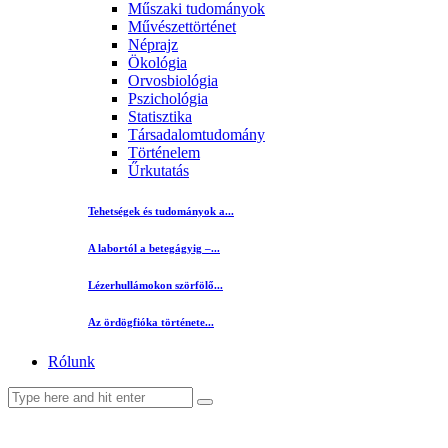
Műszaki tudományok
Művészettörténet
Néprajz
Ökológia
Orvosbiológia
Pszichológia
Statisztika
Társadalomtudomány
Történelem
Űrkutatás
Tehetségek és tudományok a...
A labortól a betegágyig –...
Lézerhullámokon szörfölő...
Az ördögfióka története...
Rólunk