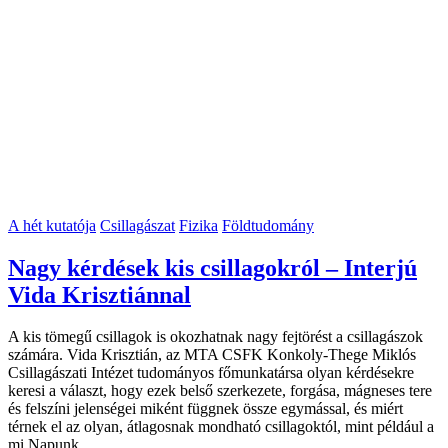
A hét kutatója
Csillagászat
Fizika
Földtudomány
Nagy kérdések kis csillagokról – Interjú
Vida Krisztiánnal
A kis tömegű csillagok is okozhatnak nagy fejtörést a csillagászok
számára. Vida Krisztián, az MTA CSFK Konkoly-Thege Miklós
Csillagászati Intézet tudományos főmunkatársa olyan kérdésekre
keresi a választ, hogy ezek belső szerkezete, forgása, mágneses tere
és felszíni jelenségei miként függnek össze egymással, és miért
térnek el az olyan, átlagosnak mondható csillagoktól, mint például a
mi Napunk.…