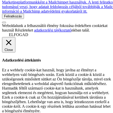
Marketingplatformunkként a Mailchimpet használjuk. A lenti feliratko
tudomásul veszi, hogy adatait feldolgozás céljából továbbítják a Mai
információ a Mailchimp adatvédelmi gyakorlatáról itt.
Weboldalunk a felhasználói élmény fokozása érdekében cookiekat
használ Részleteket
adatkezelési tájékoztató
nkban talál.
ELFOGAD
Close
Adatkezelési áttekintés
Ez a webhely cookie-kat használ, hogy javítsa az élményt a
webhelyen való böngészés során. Ezek közül a cookie-k közül a
szükségesnek minősített sütiket az Ön böngészője tárolja, mivel ezek
elengedhetetlenek a weboldal alapvető funkcióinak működéséhez.
Harmadik féltől származó cookie-kat is használunk, amelyek
segítenek elemezni és megérteni, hogyan használja ezt a webhelyet.
Ezek a cookie-k csak az Ön hozzájárulásával kerülnek tárolásra a
böngészőjében. Lehetősége van arra is, hogy leiratkozzon ezekről a
cookie-król. A cookie-k egy részének letiltása azonban hatással lehet
a böngészési élményére.