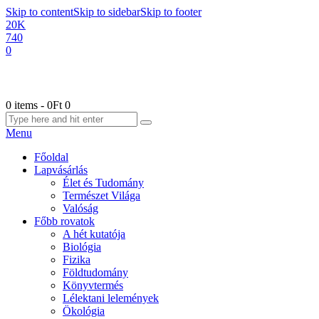
Skip to content
Skip to sidebar
Skip to footer
20K
740
0
0 items
-
0Ft
0
Menu
Főoldal
Lapvásárlás
Élet és Tudomány
Természet Világa
Valóság
Főbb rovatok
A hét kutatója
Biológia
Fizika
Földtudomány
Könyvtermés
Lélektani lelemények
Ökológia