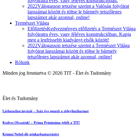
folyóiratra éves, vagy féléves konstrukcióban.
2022
Válogasson tetszése szerint a Valóság folyóirat
lapszámai között és töltse le bármely tetszőleges
lapszámot akár azonnal, online!
Természet Világa
Előfizetés
Kedvezményes előfizetés a Természet Világa
folyóiratra éves, vagy féléves konstrukcióban. Kapja
meg a legfrissebb kiadványt elsők között!
2022
Válogasson tetszése szerint a Természet Világa
folyóirat lapszámai között és töltse le bármely
tetszőleges lapszámot akár azonnal, online!
Rólunk
Minden jog fenntartva © 2026 TIT - Élet és Tudomány
Élet és Tudomány
Láthatatlan invázió – Száz éve pusztít a tölgylisztharmat
Kedves Olvasónk! – Prima Primissima jelölt a TIT!
Kémiai Nobel-díj génkarbantartásért