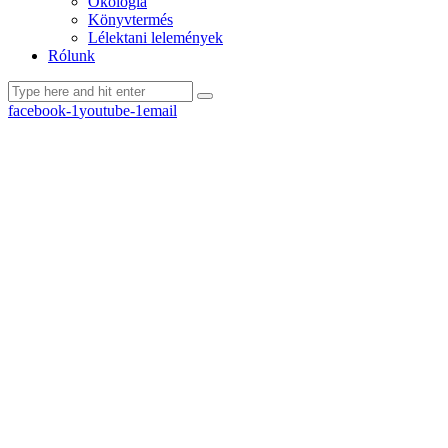
Ökológia
Könyvtermés
Lélektani lelemények
Rólunk
facebook-1
youtube-1
email