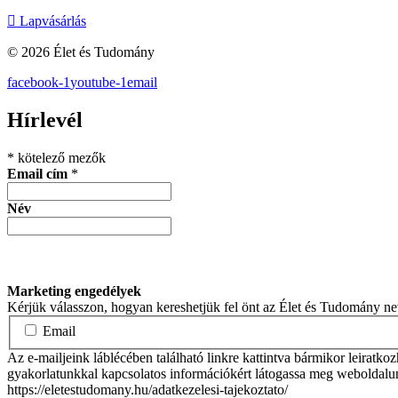
Lapvásárlás
© 2026 Élet és Tudomány
facebook-1
youtube-1
email
Hírlevél
*
kötelező mezők
Email cím
*
Név
Marketing engedélyek
Kérjük válasszon, hogyan kereshetjük fel önt az Élet és Tudomány n
Email
Az e-mailjeink láblécében található linkre kattintva bármikor leiratko
gyakorlatunkkal kapcsolatos információkért látogassa meg weboldalu
https://eletestudomany.hu/adatkezelesi-tajekoztato/