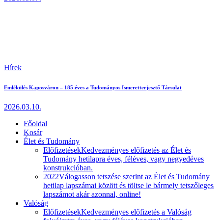
Hírek
Emlékülés Kaposváron – 185 éves a Tudományos Ismeretterjesztő Társulat
2026.03.10.
Főoldal
Kosár
Élet és Tudomány
Előfizetések
Kedvezményes előfizetés az Élet és
Tudomány hetilapra éves, féléves, vagy negyedéves
konstrukcióban.
2022
Válogasson tetszése szerint az Élet és Tudomány
hetilap lapszámai között és töltse le bármely tetszőleges
lapszámot akár azonnal, online!
Valóság
Előfizetések
Kedvezményes előfizetés a Valóság