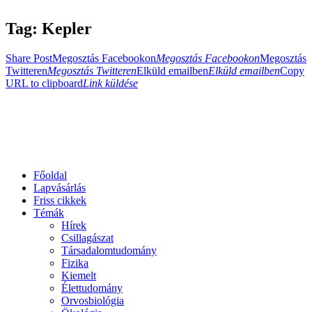
Tag: Kepler
Share Post
Megosztás Facebookon
Megosztás Facebookon
Megosztás
Twitteren
Megosztás Twitteren
Elküld emailben
Elküld emailben
Copy
URL to clipboard
Link küldése
Főoldal
Lapvásárlás
Friss cikkek
Témák
Hírek
Csillagászat
Társadalomtudomány
Fizika
Kiemelt
Élettudomány
Orvosbiológia