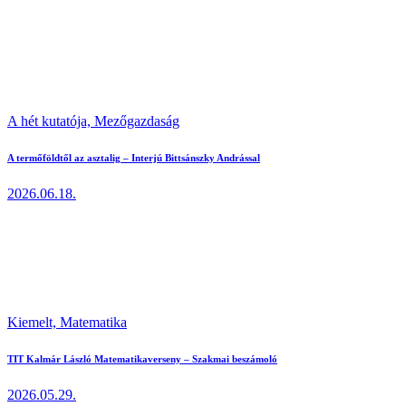
A hét kutatója,
Mezőgazdaság
A termőföldtől az asztalig – Interjú Bittsánszky Andrással
2026.06.18.
Kiemelt,
Matematika
TIT Kalmár László Matematikaverseny – Szakmai beszámoló
2026.05.29.