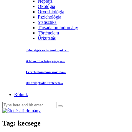
Néprajz
Ökológia
Orvosbiológia
Pszichológia
Statisztika
Társadalomtudomány
Történelem
Űrkutatás
Tehetségek és tudományok a...
A labortól a betegágyig –...
Lézerhullámokon szörfölő...
Az ördögfióka története...
Rólunk
Tag: kecsege