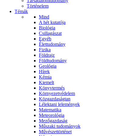
Társadalomtudomány
Történelem
Témák
Mind
A hét kutatója
Biológia
Csillagászat
Egyéb
Élettudomány
Fizika
Földrajz
Földtudomány
Geológia
Hírek
Kémia
Kiemelt
Könyvtermés
Környezetvédelem
Közgazdaságtan
Lélektani lelemények
Matematika
Meteorológia
Mezőgazdaság
Műszaki tudományok
Művészettörténet