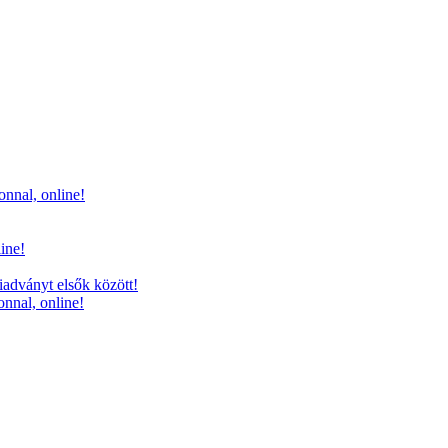
onnal, online!
line!
iadványt elsők között!
onnal, online!