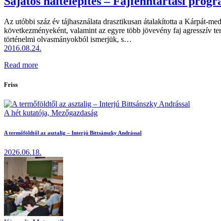
Sajátos haltelepítés – Fajfenntartási pro
Az utóbbi száz év tájhasználata drasztikusan átalakította a Kárpát-m
következményeként, valamint az egyre több jövevény faj agresszív te
történelmi olvasmányokból ismerjük, s…
2016.08.24.
Read more
Friss
A hét kutatója,
Mezőgazdaság
A termőföldtől az asztalig – Interjú Bittsánszky Andrással
2026.06.18.