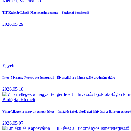
Kiemelt,
Matematika
TIT Kalmár László Matematikaverseny – Szakmai beszámoló
2026.05.29.
Egyéb
Interjú Krausz Ferenc professzorral – Élvonallal a világra szóló eredményekért
2026.05.18.
Biológia,
Kiemelt
Viharfellegek a magyar tenger felett – Inváziós fajok ökológiai kihívásai a Balaton térség
2026.05.07.