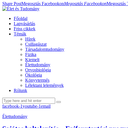
Share Post
Megosztás Facebookon
Megosztás Facebookon
Megosztás 
Főoldal
Lapvásárlás
Friss cikkek
Témák
Hírek
Csillagászat
Társadalomtudomány
Fizika
Kiemelt
Élettudomány
Orvosbiológia
Ökológia
Könyvtermés
Lélektani lelemények
Rólunk
facebook-1
youtube-1
email
Élettudomány