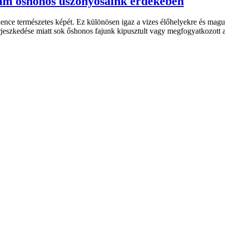
gram őshonos uszonyosaink érdekében
edence természetes képét. Ez különösen igaz a vizes élőhelyekre és ma
rjeszkedése miatt sok őshonos fajunk kipusztult vagy megfogyatkozott 