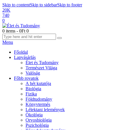
Skip to content
Skip to sidebar
Skip to footer
20K
740
0
0 items
-
0Ft
0
Menu
Főoldal
Lapvásárlás
Élet és Tudomány
Természet Világa
Valóság
Főbb rovatok
A hét kutatója
Biológia
Fizika
Földtudomány
Könyvtermés
Lélektani lelemények
Ökológia
Orvosbiológia
Pszichológia