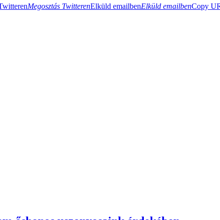
Twitteren
Megosztás Twitteren
Elküld emailben
Elküld emailben
Copy URL