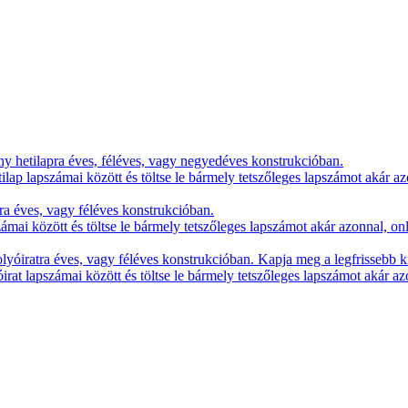
y hetilapra éves, féléves, vagy negyedéves konstrukcióban.
lap lapszámai között és töltse le bármely tetszőleges lapszámot akár az
ra éves, vagy féléves konstrukcióban.
zámai között és töltse le bármely tetszőleges lapszámot akár azonnal, on
yóiratra éves, vagy féléves konstrukcióban. Kapja meg a legfrissebb k
irat lapszámai között és töltse le bármely tetszőleges lapszámot akár az