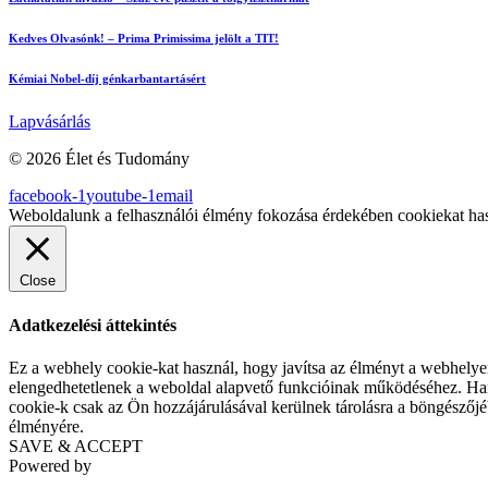
Kedves Olvasónk! – Prima Primissima jelölt a TIT!
Kémiai Nobel-díj génkarbantartásért
Lapvásárlás
© 2026 Élet és Tudomány
facebook-1
youtube-1
email
Weboldalunk a felhasználói élmény fokozása érdekében cookiekat ha
Close
Adatkezelési áttekintés
Ez a webhely cookie-kat használ, hogy javítsa az élményt a webhelyen
elengedhetetlenek a weboldal alapvető funkcióinak működéséhez. Harm
cookie-k csak az Ön hozzájárulásával kerülnek tárolásra a böngészőjéb
élményére.
SAVE & ACCEPT
Powered by