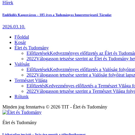
Hírek
Emlékülés Kaposváron – 185 éves a Tudományos Ismeretterjesztő Társulat
2026.03.10.
Főoldal
Kosár
Élet és Tudomány
Előfizetések
Kedvezményes előfizetés az Élet és Tudomán
2022
Válogasson tetszése szerint az Élet és Tudomány heti
Valóság
Előfizetések
Kedvezményes előfizetés a Valóság folyóirat
2022
Válogasson tetszése szerint a Valóság folyóirat laps
Természet Világa
Előfizetés
Kedvezményes előfizetés a Természet Világa fol
2022
Válogasson tetszése szerint a Természet Világa folyó
Rólunk
Minden jog fenntartva © 2026 TIT - Élet és Tudomány
Élet és Tudomány
Láthatatlan invázió – Száz éve pusztít a tölgylisztharmat