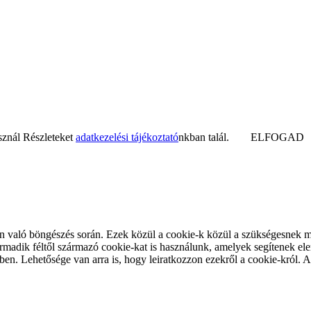
sznál Részleteket
adatkezelési tájékoztató
nkban talál.
ELFOGAD
 való böngészés során. Ezek közül a cookie-k közül a szükségesnek min
adik féltől származó cookie-kat is használunk, amelyek segítenek ele
en. Lehetősége van arra is, hogy leiratkozzon ezekről a cookie-król. A 