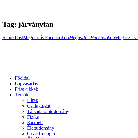
Tag: járványtan
Share Post
Megosztás Facebookon
Megosztás Facebookon
Megosztás 
Főoldal
Lapvásárlás
Friss cikkek
Témák
Hírek
Csillagászat
Társadalomtudomány
Fizika
Kiemelt
Élettudomány
Orvosbiológia