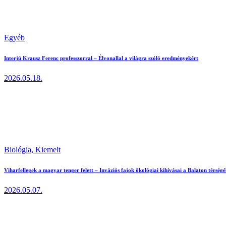
Egyéb
Interjú Krausz Ferenc professzorral – Élvonallal a világra szóló eredményekért
2026.05.18.
Biológia,
Kiemelt
Viharfellegek a magyar tenger felett – Inváziós fajok ökológiai kihívásai a Balaton térség
2026.05.07.