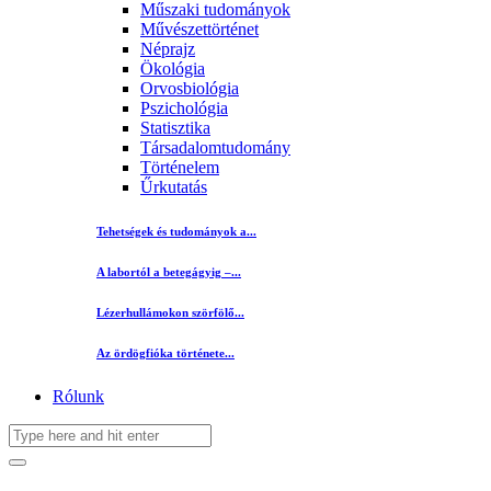
Műszaki tudományok
Művészettörténet
Néprajz
Ökológia
Orvosbiológia
Pszichológia
Statisztika
Társadalomtudomány
Történelem
Űrkutatás
Tehetségek és tudományok a...
A labortól a betegágyig –...
Lézerhullámokon szörfölő...
Az ördögfióka története...
Rólunk