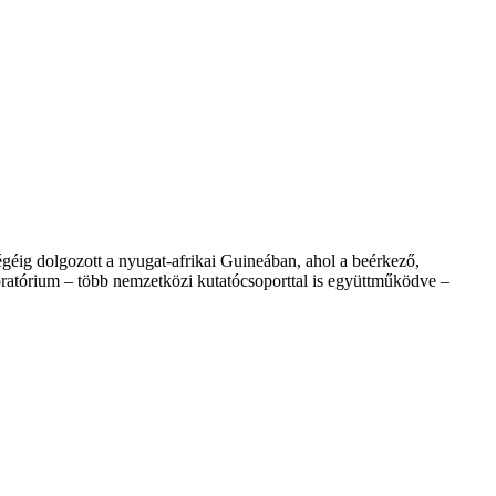
géig dolgozott a nyugat-afrikai Guineában, ahol a beérkező,
atórium – több nemzetközi kutatócsoporttal is együttműködve –