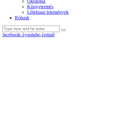
Ökológia
Könyvtermés
Lélektani lelemények
Rólunk
facebook-1
youtube-1
email