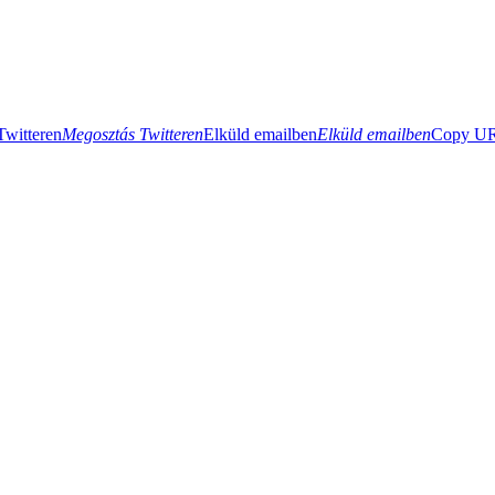
Twitteren
Megosztás Twitteren
Elküld emailben
Elküld emailben
Copy URL