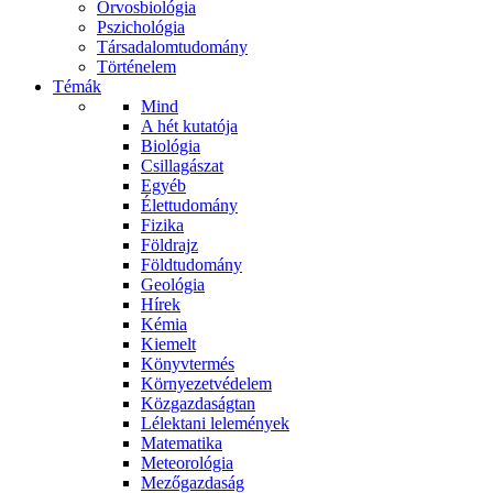
Orvosbiológia
Pszichológia
Társadalomtudomány
Történelem
Témák
Mind
A hét kutatója
Biológia
Csillagászat
Egyéb
Élettudomány
Fizika
Földrajz
Földtudomány
Geológia
Hírek
Kémia
Kiemelt
Könyvtermés
Környezetvédelem
Közgazdaságtan
Lélektani lelemények
Matematika
Meteorológia
Mezőgazdaság