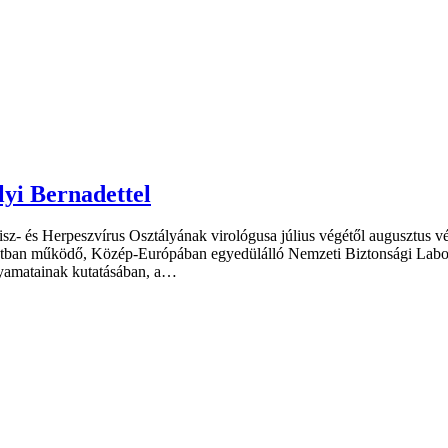
lyi Bernadettel
z- és Herpeszvírus Osztályának virológusa július végétől augusztus vé
ntban működő, Közép-Európában egyedülálló Nemzeti Biztonsági Labor
olyamatainak kutatásában, a…