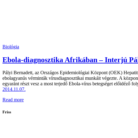
Biológia
Ebola-diagnosztika Afrikában – Interjú Pá
Pályi Bernadett, az Országos Epidemiológiai Központ (OEK) Hepatitis
ebolagyanús vérminták vírusdiagnosztikai munkáit végezte. A közpo
egyaránt részt vesz a most terjedő Ebola-vírus betegséget előidéző f
2014.11.07.
Read more
Friss