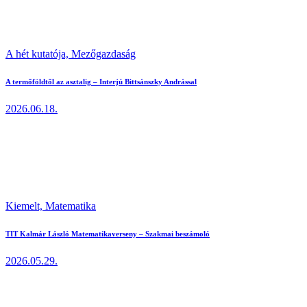
A hét kutatója,
Mezőgazdaság
A termőföldtől az asztalig – Interjú Bittsánszky Andrással
2026.06.18.
Kiemelt,
Matematika
TIT Kalmár László Matematikaverseny – Szakmai beszámoló
2026.05.29.