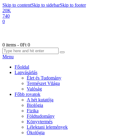
Skip to content
Skip to sidebar
Skip to footer
20K
740
0
0 items
-
0Ft
0
Menu
Főoldal
Lapvásárlás
Élet és Tudomány
Természet Világa
Valóság
Főbb rovatok
A hét kutatója
Biológia
Fizika
Földtudomány
Könyvtermés
Lélektani lelemények
Ökológia