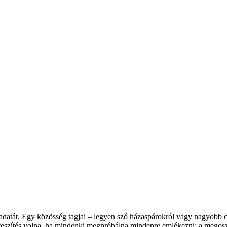
adatát. Egy közösség tagjai – legyen szó házaspárokról vagy nagyobb cs
erőfeszítés volna, ha mindenki megpróbálna mindenre emlékezni; a meg