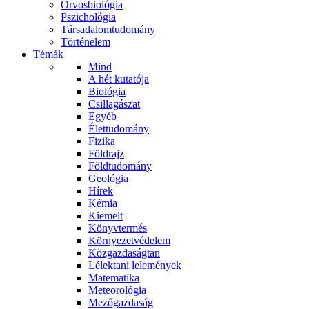
Orvosbiológia
Pszichológia
Társadalomtudomány
Történelem
Témák
Mind
A hét kutatója
Biológia
Csillagászat
Egyéb
Élettudomány
Fizika
Földrajz
Földtudomány
Geológia
Hírek
Kémia
Kiemelt
Könyvtermés
Környezetvédelem
Közgazdaságtan
Lélektani lelemények
Matematika
Meteorológia
Mezőgazdaság