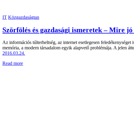
IT
Közgazdaságtan
Szörfölés és gazdasági ismeretek – Mire j
Az információs túlterheltség, az internet esetlegesen feledékenysége
memória, a modern társadalom egyik alapvető problémája. A jelen áttek
2016.03.24.
Read more