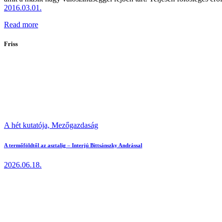
2016.03.01.
Read more
Friss
A hét kutatója,
Mezőgazdaság
A termőföldtől az asztalig – Interjú Bittsánszky Andrással
2026.06.18.