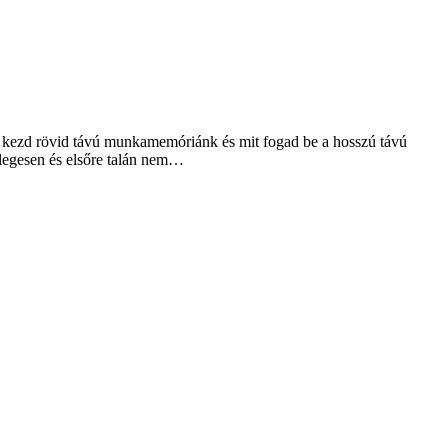
mit kezd rövid távú munkamemóriánk és mit fogad be a hosszú távú
etlegesen és elsőre talán nem…