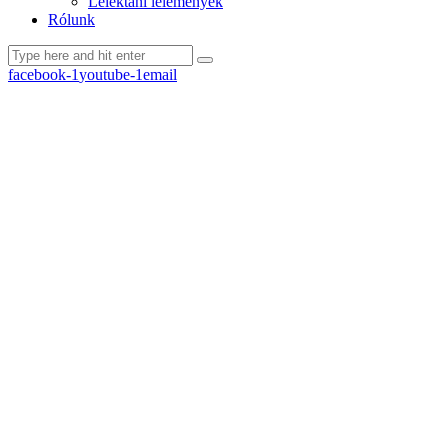
Lélektani lelemények
Rólunk
facebook-1
youtube-1
email