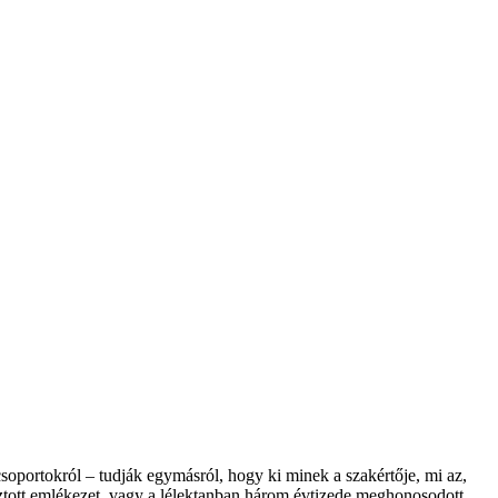
oportokról – tudják egymásról, hogy ki minek a szakértője, mi az,
osztott emlékezet, vagy a lélektanban három évtizede meghonosodott…