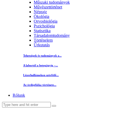
Műszaki tudományok
Művészettörténet
Néprajz
Ökológia
Orvosbiológia
Pszichológia
Statisztika
Társadalomtudomány
Történelem
Űrkutatás
Tehetségek és tudományok a...
A labortól a betegágyig –...
Lézerhullámokon szörfölő...
Az ördögfióka története...
Rólunk