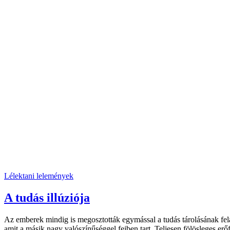
Lélektani lelemények
A tudás illúziója
Az emberek mindig is megosztották egymással a tudás tárolásának fel
amit a másik nagy valószínűséggel fejben tart. Teljesen fölösleges 