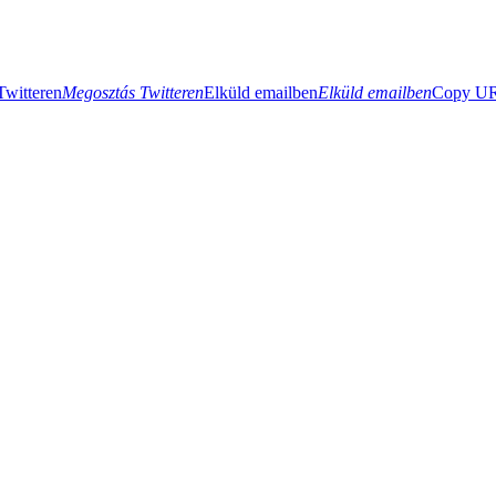
Twitteren
Megosztás Twitteren
Elküld emailben
Elküld emailben
Copy URL