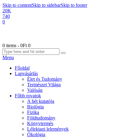
Skip to content
Skip to sidebar
Skip to footer
20K
740
0
0 items
-
0Ft
0
Menu
Főoldal
Lapvásárlás
Élet és Tudomány
Természet Világa
Valóság
Főbb rovatok
A hét kutatója
Biológia
Fizika
Földtudomány
Könyvtermés
Lélektani lelemények
Ökológia