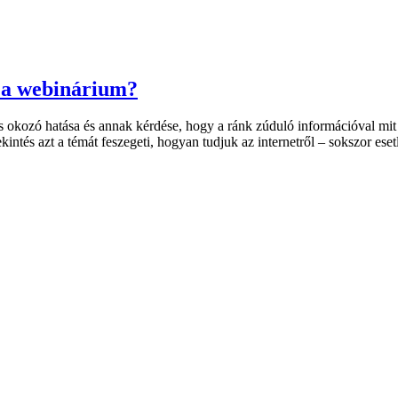
ó a webinárium?
t is okozó hatása és annak kérdése, hogy a ránk zúduló információval 
intés azt a témát feszegeti, hogyan tudjuk az internetről – sokszor es