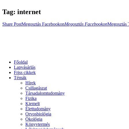
Tag: internet
Share Post
Megosztás Facebookon
Megosztás Facebookon
Megosztás 
Főoldal
Lapvásárlás
Friss cikkek
Témák
Hírek
Csillagászat
Társadalomtudomány
Fizika
Kiemelt
Élettudomány
Orvosbiológia
Ökológia
Könyvtermés