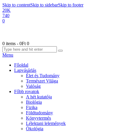
Skip to content
Skip to sidebar
Skip to footer
20K
740
0
0 items
-
0Ft
0
Menu
Főoldal
Lapvásárlás
Élet és Tudomány
Természet Világa
Valóság
Főbb rovatok
A hét kutatója
Biológia
Fizika
Földtudomány
Könyvtermés
Lélektani lelemények
Ökológia