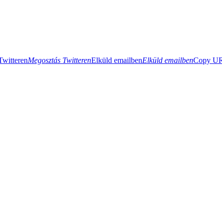
Twitteren
Megosztás Twitteren
Elküld emailben
Elküld emailben
Copy URL