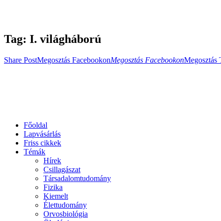
Tag: I. világháború
Share Post
Megosztás Facebookon
Megosztás Facebookon
Megosztás 
Főoldal
Lapvásárlás
Friss cikkek
Témák
Hírek
Csillagászat
Társadalomtudomány
Fizika
Kiemelt
Élettudomány
Orvosbiológia