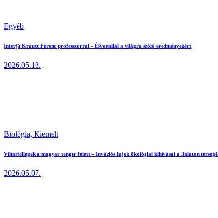
Egyéb
Interjú Krausz Ferenc professzorral – Élvonallal a világra szóló eredményekért
2026.05.18.
Biológia,
Kiemelt
Viharfellegek a magyar tenger felett – Inváziós fajok ökológiai kihívásai a Balaton térség
2026.05.07.