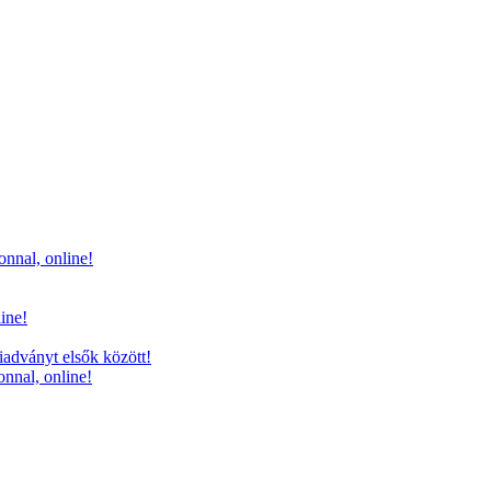
onnal, online!
line!
iadványt elsők között!
onnal, online!