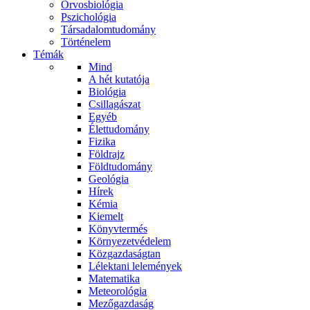
Orvosbiológia
Pszichológia
Társadalomtudomány
Történelem
Témák
Mind
A hét kutatója
Biológia
Csillagászat
Egyéb
Élettudomány
Fizika
Földrajz
Földtudomány
Geológia
Hírek
Kémia
Kiemelt
Könyvtermés
Környezetvédelem
Közgazdaságtan
Lélektani lelemények
Matematika
Meteorológia
Mezőgazdaság