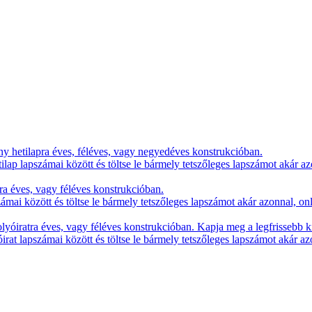
y hetilapra éves, féléves, vagy negyedéves konstrukcióban.
lap lapszámai között és töltse le bármely tetszőleges lapszámot akár az
ra éves, vagy féléves konstrukcióban.
zámai között és töltse le bármely tetszőleges lapszámot akár azonnal, on
yóiratra éves, vagy féléves konstrukcióban. Kapja meg a legfrissebb k
irat lapszámai között és töltse le bármely tetszőleges lapszámot akár az