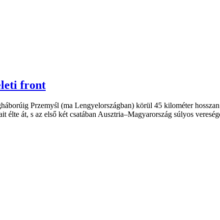
eti front
háborúig Przemyśl (ma Lengyelországban) körül 45 kilométer hosszan
it élte át, s az első két csatában Ausztria–Magyarország súlyos veresége