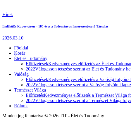
Hírek
Emlékülés Kaposváron – 185 éves a Tudományos Ismeretterjesztő Társulat
2026.03.10.
Főoldal
Kosár
Élet és Tudomány
Előfizetések
Kedvezményes előfizetés az Élet és Tudomán
2022
Válogasson tetszése szerint az Élet és Tudomány heti
Valóság
Előfizetések
Kedvezményes előfizetés a Valóság folyóirat
2022
Válogasson tetszése szerint a Valóság folyóirat laps
Természet Világa
Előfizetés
Kedvezményes előfizetés a Természet Világa fol
2022
Válogasson tetszése szerint a Természet Világa folyó
Rólunk
Minden jog fenntartva © 2026 TIT - Élet és Tudomány