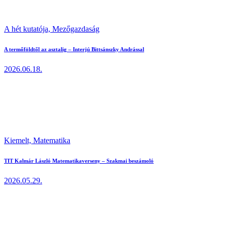
A hét kutatója,
Mezőgazdaság
A termőföldtől az asztalig – Interjú Bittsánszky Andrással
2026.06.18.
Kiemelt,
Matematika
TIT Kalmár László Matematikaverseny – Szakmai beszámoló
2026.05.29.