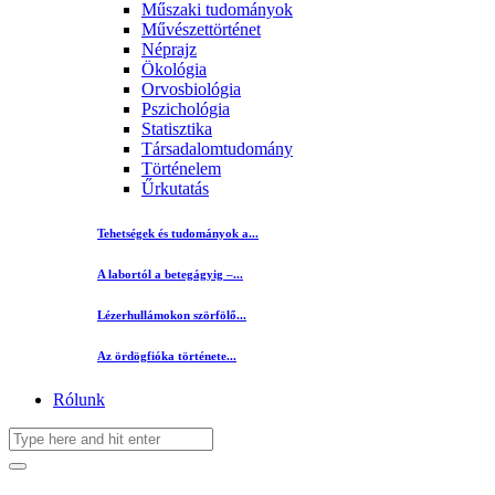
Műszaki tudományok
Művészettörténet
Néprajz
Ökológia
Orvosbiológia
Pszichológia
Statisztika
Társadalomtudomány
Történelem
Űrkutatás
Tehetségek és tudományok a...
A labortól a betegágyig –...
Lézerhullámokon szörfölő...
Az ördögfióka története...
Rólunk