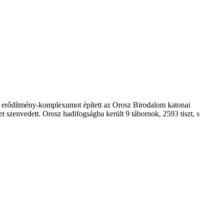
 erődítmény-komplexumot épített az Orosz Birodalom katonai
t szenvedett. Orosz hadifogságba került 9 tábornok, 2593 tiszt, s