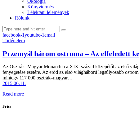
Ökológia
Könyvtermés
Lélektani lelemények
Rólunk
facebook-1
youtube-1
email
Történelem
Przemyśl három ostroma – Az elfeledett kel
Az Osztrák–Magyar Monarchia a XIX. század közepétől az első világ
fenyegetése esetére. Az erőd az első világháború legsúlyosabb ostroma
mintegy 117 000 osztrák–magyar…
2015.06.11.
Read more
Friss