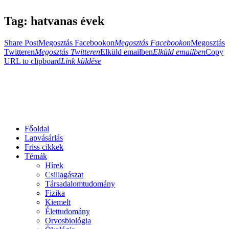
Tag: hatvanas évek
Share Post
Megosztás Facebookon
Megosztás Facebookon
Megosztás
Twitteren
Megosztás Twitteren
Elküld emailben
Elküld emailben
Copy
URL to clipboard
Link küldése
Főoldal
Lapvásárlás
Friss cikkek
Témák
Hírek
Csillagászat
Társadalomtudomány
Fizika
Kiemelt
Élettudomány
Orvosbiológia