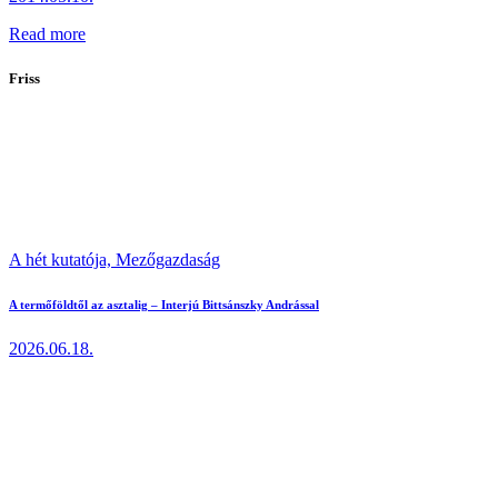
Read more
Friss
A hét kutatója,
Mezőgazdaság
A termőföldtől az asztalig – Interjú Bittsánszky Andrással
2026.06.18.