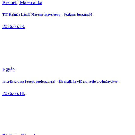
Kiemelt,
Matematika
TIT Kalmár László Matematikaverseny – Szakmai beszámoló
2026.05.29.
Egyéb
Interjú Krausz Ferenc professzorral – Élvonallal a világra szóló eredményekért
2026.05.18.