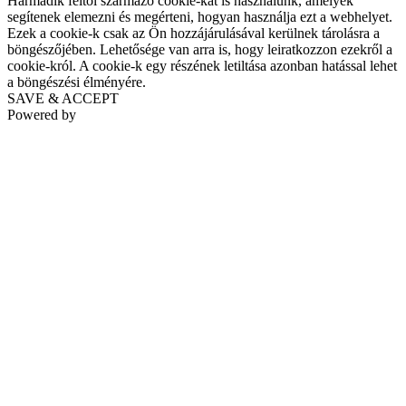
Harmadik féltől származó cookie-kat is használunk, amelyek
segítenek elemezni és megérteni, hogyan használja ezt a webhelyet.
Ezek a cookie-k csak az Ön hozzájárulásával kerülnek tárolásra a
böngészőjében. Lehetősége van arra is, hogy leiratkozzon ezekről a
cookie-król. A cookie-k egy részének letiltása azonban hatással lehet
a böngészési élményére.
SAVE & ACCEPT
Powered by