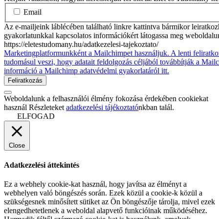
Email
Az e-mailjeink láblécében található linkre kattintva bármikor leiratko
gyakorlatunkkal kapcsolatos információkért látogassa meg weboldalu
https://eletestudomany.hu/adatkezelesi-tajekoztato/
Marketingplatformunkként a Mailchimpet használjuk. A lenti feliratko
tudomásul veszi, hogy adatait feldolgozás céljából továbbítják a Mai
információ a Mailchimp adatvédelmi gyakorlatáról itt.
Weboldalunk a felhasználói élmény fokozása érdekében cookiekat
használ Részleteket
adatkezelési tájékoztató
nkban talál.
ELFOGAD
Close
Adatkezelési áttekintés
Ez a webhely cookie-kat használ, hogy javítsa az élményt a
webhelyen való böngészés során. Ezek közül a cookie-k közül a
szükségesnek minősített sütiket az Ön böngészője tárolja, mivel ezek
elengedhetetlenek a weboldal alapvető funkcióinak működéséhez.