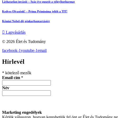
Láthatatlan invázió – Száz éve pusztít a tölgylisztharmat
Kedves Olvasónk! – Prima Primissima jelölt a TIT!
Kémiai Nobel-díj génkarbantartásért
Lapvásárlás
© 2026 Élet és Tudomány
facebook-1
youtube-1
email
Hírlevél
*
kötelező mezők
Email cím
*
Név
Marketing engedélyek
Kérjük válasszon, hogyan kereshetjük fel önt az Élet és Tudomány n