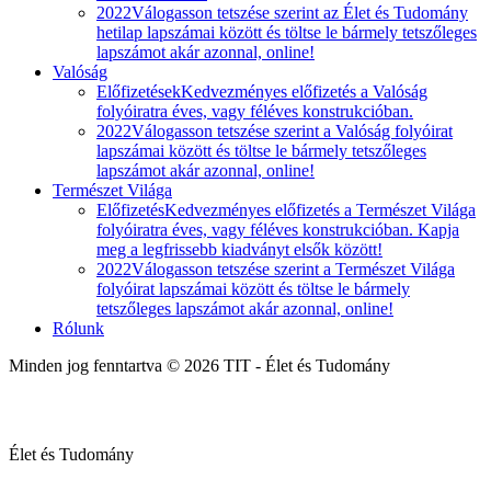
2022
Válogasson tetszése szerint az Élet és Tudomány
hetilap lapszámai között és töltse le bármely tetszőleges
lapszámot akár azonnal, online!
Valóság
Előfizetések
Kedvezményes előfizetés a Valóság
folyóiratra éves, vagy féléves konstrukcióban.
2022
Válogasson tetszése szerint a Valóság folyóirat
lapszámai között és töltse le bármely tetszőleges
lapszámot akár azonnal, online!
Természet Világa
Előfizetés
Kedvezményes előfizetés a Természet Világa
folyóiratra éves, vagy féléves konstrukcióban. Kapja
meg a legfrissebb kiadványt elsők között!
2022
Válogasson tetszése szerint a Természet Világa
folyóirat lapszámai között és töltse le bármely
tetszőleges lapszámot akár azonnal, online!
Rólunk
Minden jog fenntartva © 2026 TIT - Élet és Tudomány
Élet és Tudomány