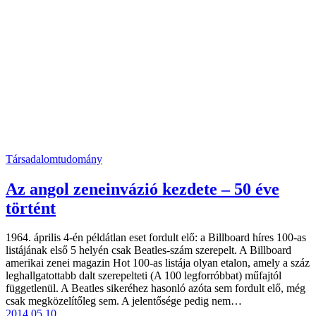
Társadalomtudomány
Az angol zeneinvázió kezdete – 50 éve
történt
1964. április 4-én példátlan eset fordult elő: a Billboard híres 100-as
listájának első 5 helyén csak Beatles-szám szerepelt. A Billboard
amerikai zenei magazin Hot 100-as listája olyan etalon, amely a száz
leghallgatottabb dalt szerepelteti (A 100 legforróbbat) műfajtól
függetlenül. A Beatles sikeréhez hasonló azóta sem fordult elő, még
csak megközelítőleg sem. A jelentősége pedig nem…
2014.05.10.