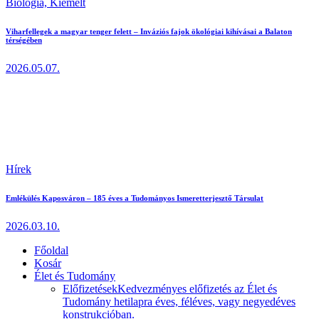
Biológia,
Kiemelt
Viharfellegek a magyar tenger felett – Inváziós fajok ökológiai kihívásai a Balaton
térségében
2026.05.07.
Hírek
Emlékülés Kaposváron – 185 éves a Tudományos Ismeretterjesztő Társulat
2026.03.10.
Főoldal
Kosár
Élet és Tudomány
Előfizetések
Kedvezményes előfizetés az Élet és
Tudomány hetilapra éves, féléves, vagy negyedéves
konstrukcióban.