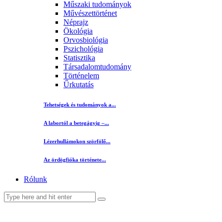
Műszaki tudományok
Művészettörténet
Néprajz
Ökológia
Orvosbiológia
Pszichológia
Statisztika
Társadalomtudomány
Történelem
Űrkutatás
Tehetségek és tudományok a...
A labortól a betegágyig –...
Lézerhullámokon szörfölő...
Az ördögfióka története...
Rólunk