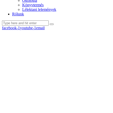
Ökológia
Könyvtermés
Lélektani lelemények
Rólunk
facebook-1
youtube-1
email