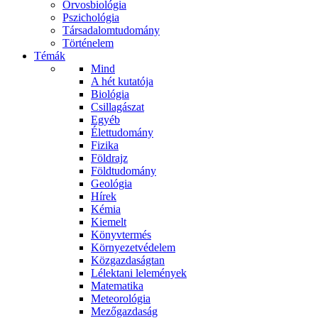
Orvosbiológia
Pszichológia
Társadalomtudomány
Történelem
Témák
Mind
A hét kutatója
Biológia
Csillagászat
Egyéb
Élettudomány
Fizika
Földrajz
Földtudomány
Geológia
Hírek
Kémia
Kiemelt
Könyvtermés
Környezetvédelem
Közgazdaságtan
Lélektani lelemények
Matematika
Meteorológia
Mezőgazdaság