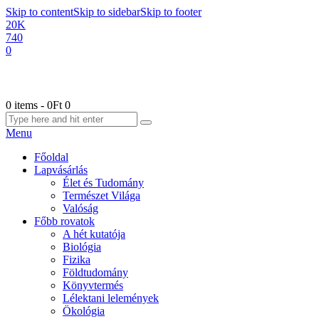
Skip to content
Skip to sidebar
Skip to footer
20K
740
0
0 items
-
0Ft
0
Menu
Főoldal
Lapvásárlás
Élet és Tudomány
Természet Világa
Valóság
Főbb rovatok
A hét kutatója
Biológia
Fizika
Földtudomány
Könyvtermés
Lélektani lelemények
Ökológia