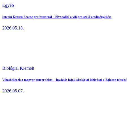
Egyéb
Interjú Krausz Ferenc professzorral – Élvonallal a világra szóló eredményekért
2026.05.18.
Biológia,
Kiemelt
Viharfellegek a magyar tenger felett – Inváziós fajok ökológiai kihívásai a Balaton térség
2026.05.07.