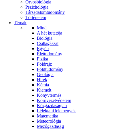
Orvosbiológia
Pszichológia
Társadalomtudomány
Történelem
Témák
Mind
A hét kutatója
Biológia
Csillagászat
Egyéb
Élettudomány
Fizika
Földrajz
Földtudomány
Geológia
Hírek
Kémia
Kiemelt
Könyvtermés
Környezetvédelem
Közgazdaságtan
Lélektani lelemények
Matematika
Meteorológia
Mezőgazdaság