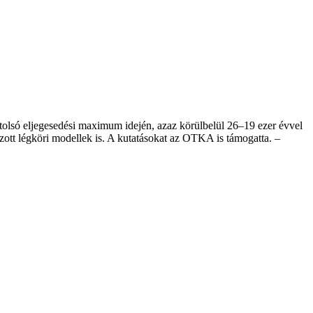
olsó eljegesedési maximum idején, azaz körülbelül 26–19 ezer évvel
gozott légköri modellek is. A kutatásokat az OTKA is támogatta. –