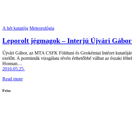
A hét kutatója
Meteorológia
Leporolt jégmagok – Interjú Újvári Gábor
Újvári Gábor, az MTA CSFK Földtani és Geokémiai Intézet kutatójána
ezelőtt. A porminták vizsgálata révén érthetőbbé válhat az északi félte
Honnan…
2016.05.25.
Read more
Friss