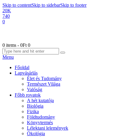
Skip to content
Skip to sidebar
Skip to footer
20K
740
0
0 items
-
0Ft
0
Menu
Főoldal
Lapvásárlás
Élet és Tudomány
Természet Világa
Valóság
Főbb rovatok
A hét kutatója
Biológia
Fizika
Földtudomány
Könyvtermés
Lélektani lelemények
Ökológia