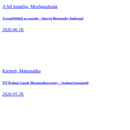
A hét kutatója,
Mezőgazdaság
A termőföldtől az asztalig – Interjú Bittsánszky Andrással
2026.06.18.
Kiemelt,
Matematika
TIT Kalmár László Matematikaverseny – Szakmai beszámoló
2026.05.29.