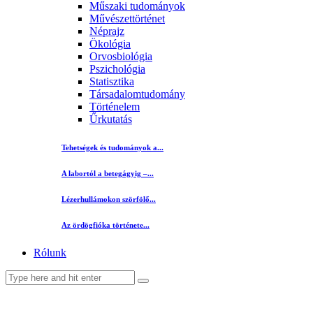
Műszaki tudományok
Művészettörténet
Néprajz
Ökológia
Orvosbiológia
Pszichológia
Statisztika
Társadalomtudomány
Történelem
Űrkutatás
Tehetségek és tudományok a...
A labortól a betegágyig –...
Lézerhullámokon szörfölő...
Az ördögfióka története...
Rólunk