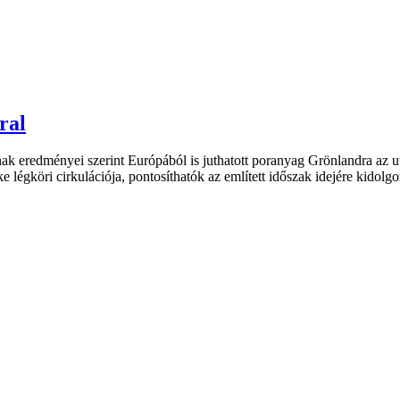
ral
k eredményei szerint Európából is juthatott poranyag Grönlandra az ut
ke légköri cirkulációja, pontosíthatók az említett időszak idejére kidol