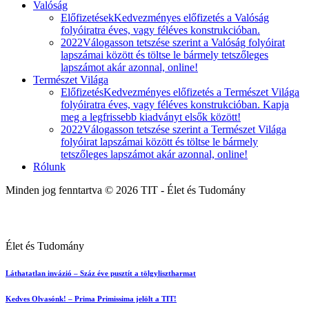
Valóság
Előfizetések
Kedvezményes előfizetés a Valóság
folyóiratra éves, vagy féléves konstrukcióban.
2022
Válogasson tetszése szerint a Valóság folyóirat
lapszámai között és töltse le bármely tetszőleges
lapszámot akár azonnal, online!
Természet Világa
Előfizetés
Kedvezményes előfizetés a Természet Világa
folyóiratra éves, vagy féléves konstrukcióban. Kapja
meg a legfrissebb kiadványt elsők között!
2022
Válogasson tetszése szerint a Természet Világa
folyóirat lapszámai között és töltse le bármely
tetszőleges lapszámot akár azonnal, online!
Rólunk
Minden jog fenntartva © 2026 TIT - Élet és Tudomány
Élet és Tudomány
Láthatatlan invázió – Száz éve pusztít a tölgylisztharmat
Kedves Olvasónk! – Prima Primissima jelölt a TIT!