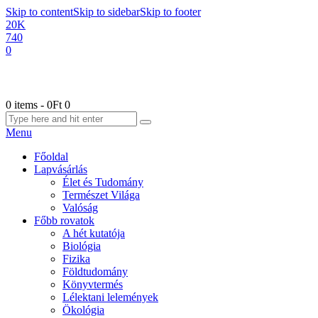
Skip to content
Skip to sidebar
Skip to footer
20K
740
0
0 items
-
0Ft
0
Menu
Főoldal
Lapvásárlás
Élet és Tudomány
Természet Világa
Valóság
Főbb rovatok
A hét kutatója
Biológia
Fizika
Földtudomány
Könyvtermés
Lélektani lelemények
Ökológia