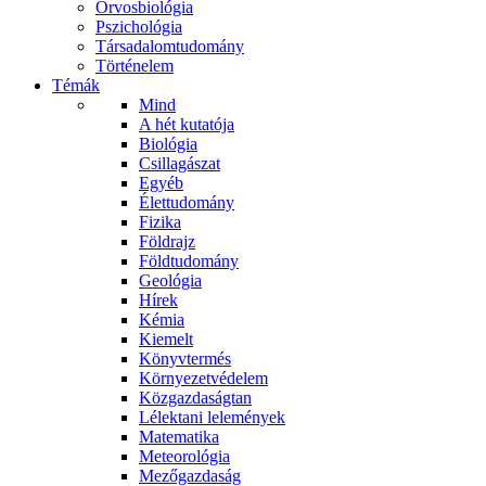
Orvosbiológia
Pszichológia
Társadalomtudomány
Történelem
Témák
Mind
A hét kutatója
Biológia
Csillagászat
Egyéb
Élettudomány
Fizika
Földrajz
Földtudomány
Geológia
Hírek
Kémia
Kiemelt
Könyvtermés
Környezetvédelem
Közgazdaságtan
Lélektani lelemények
Matematika
Meteorológia
Mezőgazdaság