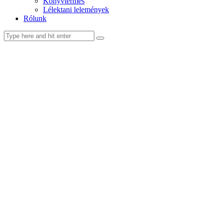
Könyvtermés
Lélektani lelemények
Rólunk
facebook-
youtube-
email
1
1