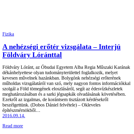
Fizika
A nehézségi erőtér vizsgálata – Interjú
Földváry Lóránttal
Földváry Lóránt, az Óbudai Egyetem Alba Regia Műszaki Karának
dékánhelyettese olyan tudományterülettel foglalkozik, melyet
kevesen művelnek hazánkban. Bolygónk nehézségi erőterének
műholdas vizsgálatáról van szó, mely nagyon fontos információkkal
szolgál a Föld tömegének eloszlásáról, segít az édesvízkészletek
meghatározásában és a sarki jégsapkák olvadásának követésében.
Ezekről az izgalmas, de korántsem tisztázott kérdésekről
beszélgettünk. (Dobos Dániel felvétele) – Okleveles
építészmérnökből…
2016.09.14.
Read more