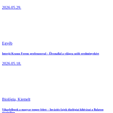
2026.05.29.
Egyéb
Interjú Krausz Ferenc professzorral – Élvonallal a világra szóló eredményekért
2026.05.18.
Biológia,
Kiemelt
Viharfellegek a magyar tenger felett – Inváziós fajok ökológiai kihívásai a Balaton
térségében