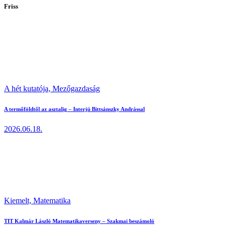
Friss
A hét kutatója,
Mezőgazdaság
A termőföldtől az asztalig – Interjú Bittsánszky Andrással
2026.06.18.
Kiemelt,
Matematika
TIT Kalmár László Matematikaverseny – Szakmai beszámoló