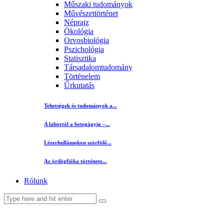
Műszaki tudományok
Művészettörténet
Néprajz
Ökológia
Orvosbiológia
Pszichológia
Statisztika
Társadalomtudomány
Történelem
Űrkutatás
Tehetségek és tudományok a...
A labortól a betegágyig –...
Lézerhullámokon szörfölő...
Az ördögfióka története...
Rólunk