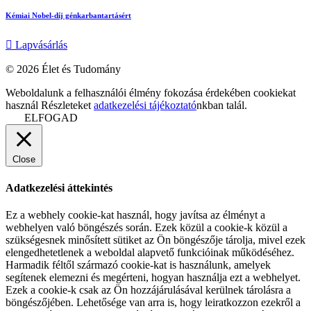
Kémiai Nobel-díj génkarbantartásért
Lapvásárlás
© 2026 Élet és Tudomány
facebook-
youtube-
email
Weboldalunk a felhasználói élmény fokozása érdekében cookiekat
1
1
használ Részleteket
adatkezelési tájékoztató
nkban talál.
ELFOGAD
Close
Adatkezelési áttekintés
Ez a webhely cookie-kat használ, hogy javítsa az élményt a
webhelyen való böngészés során. Ezek közül a cookie-k közül a
szükségesnek minősített sütiket az Ön böngészője tárolja, mivel ezek
elengedhetetlenek a weboldal alapvető funkcióinak működéséhez.
Harmadik féltől származó cookie-kat is használunk, amelyek
segítenek elemezni és megérteni, hogyan használja ezt a webhelyet.
Ezek a cookie-k csak az Ön hozzájárulásával kerülnek tárolásra a
böngészőjében. Lehetősége van arra is, hogy leiratkozzon ezekről a