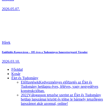
2026.05.07.
Hírek
Emlékülés Kaposváron – 185 éves a Tudományos Ismeretterjesztő Társulat
2026.03.10.
Főoldal
Kosár
Élet és Tudomány
Előfizetések
Kedvezményes előfizetés az Élet és
Tudomány hetilapra éves, féléves, vagy negyedéves
konstrukcióban.
2022
Válogasson tetszése szerint az Élet és Tudomány
hetilap lapszámai között és töltse le bármely tetszőleges
lapszámot akár azonnal, online!