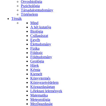
Orvosbiológia
Pszichológia
Társadalomtudomány
Történelem
Témák
Mind
A hét kutatója
Biológia
Csillagászat
Egyéb
Élettudomány
Fizika
Földrajz
Földtudomány
Geológia
Hírek
Kémia
Kiemelt
Könyvtermés
Környezetvédelem
Közgazdaságtan
Lélektani lelemények
Matematika
Meteorológia
Mezőgazdaság