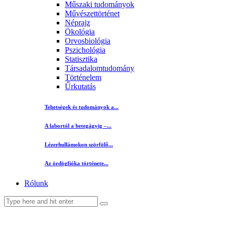
Műszaki tudományok
Művészettörténet
Néprajz
Ökológia
Orvosbiológia
Pszichológia
Statisztika
Társadalomtudomány
Történelem
Űrkutatás
Tehetségek és tudományok a...
A labortól a betegágyig –...
Lézerhullámokon szörfölő...
Az ördögfióka története...
Rólunk