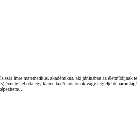
 Csiszár Imre matematikus, akadémikus, aki júniusban az életműdíjnak 
eers) évente ítél oda egy kiemelkedő kutatónak vagy legfeljebb háromtag
érképezhette…