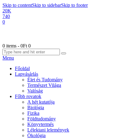
Skip to content
Skip to sidebar
Skip to footer
20K
740
0
0 items
-
0Ft
0
Menu
Főoldal
Lapvásárlás
Élet és Tudomány
Természet Világa
Valóság
Főbb rovatok
A hét kutatója
Biológia
Fizika
Földtudomány
Könyvtermés
Lélektani lelemények
Ökológia