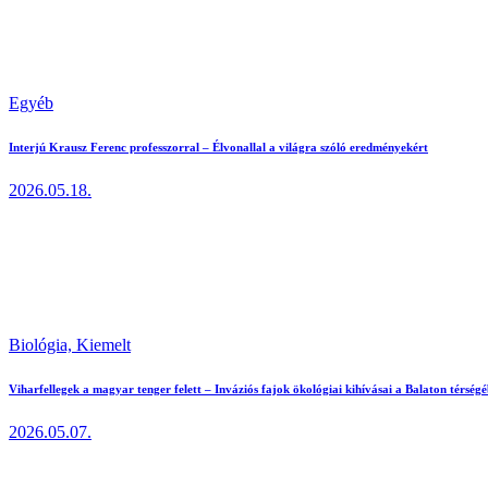
Egyéb
Interjú Krausz Ferenc professzorral – Élvonallal a világra szóló eredményekért
2026.05.18.
Biológia,
Kiemelt
Viharfellegek a magyar tenger felett – Inváziós fajok ökológiai kihívásai a Balaton térség
2026.05.07.