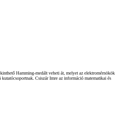
tekinthető Hamming-medált veheti át, melyet az elektromérnökök
ú kutatócsoportnak. Csiszár Imre az információ matematikai és