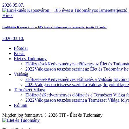
2026.05.07.
Hírek
Emlékülés Kaposváron – 185 éves a Tudományos Ismeretterjesztő Társulat
2026.03.10.
Főoldal
Kosár
Élet és Tudomány
Előfizetések
Kedvezményes előfizetés az Élet és Tudomán
2022
Válogasson tetszése szerint az Élet és Tudomány heti
Valóság
Előfizetések
Kedvezményes előfizetés a Valóság folyóirat
2022
Válogasson tetszése szerint a Valóság folyóirat laps
Természet Világa
Előfizetés
Kedvezményes előfizetés a Természet Világa fol
2022
Válogasson tetszése szerint a Természet Világa folyó
Rólunk
Minden jog fenntartva © 2026 TIT - Élet és Tudomány