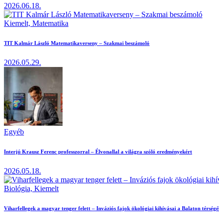
2026.06.18.
Kiemelt,
Matematika
TIT Kalmár László Matematikaverseny – Szakmai beszámoló
2026.05.29.
Egyéb
Interjú Krausz Ferenc professzorral – Élvonallal a világra szóló eredményekért
2026.05.18.
Biológia,
Kiemelt
Viharfellegek a magyar tenger felett – Inváziós fajok ökológiai kihívásai a Balaton térség