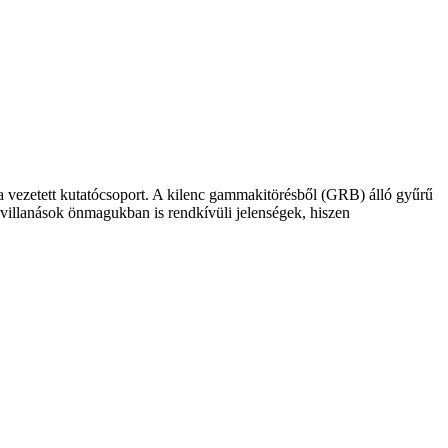
 vezetett kutatócsoport. A kilenc gammakitörésből (GRB) álló gyűrű
elvillanások önmagukban is rendkívüli jelenségek, hiszen