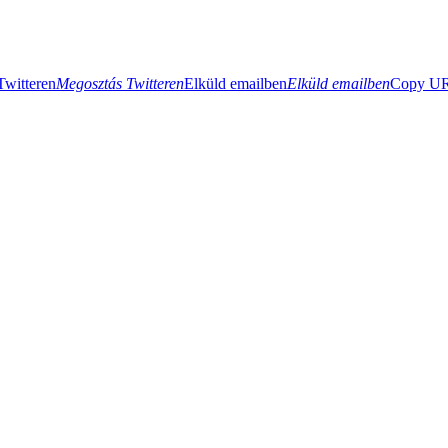
Twitteren
Megosztás Twitteren
Elküld emailben
Elküld emailben
Copy URL