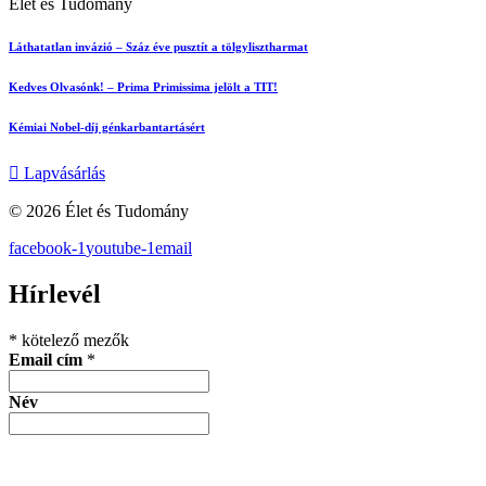
Élet és Tudomány
Láthatatlan invázió – Száz éve pusztít a tölgylisztharmat
Kedves Olvasónk! – Prima Primissima jelölt a TIT!
Kémiai Nobel-díj génkarbantartásért
Lapvásárlás
© 2026 Élet és Tudomány
facebook-1
youtube-1
email
Hírlevél
*
kötelező mezők
Email cím
*
Név