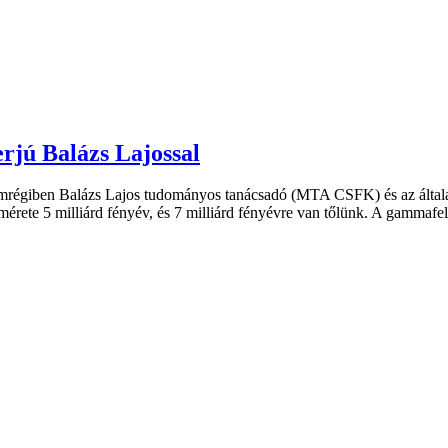
rjú Balázs Lajossal
emrégiben Balázs Lajos tudományos tanácsadó (MTA CSFK) és az általa
 mérete 5 milliárd fényév, és 7 milliárd fényévre van tőlünk. A gammaf