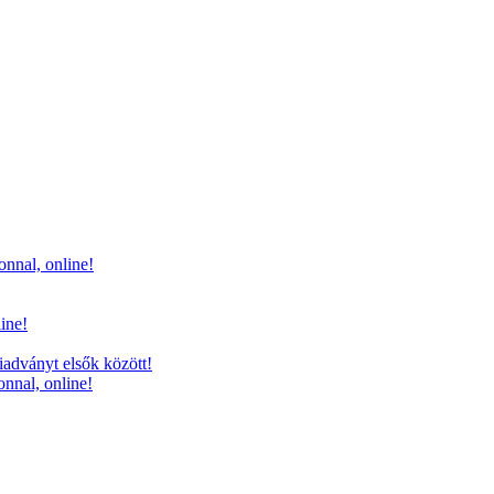
onnal, online!
line!
iadványt elsők között!
onnal, online!