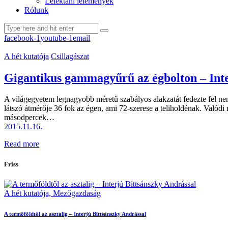
Lélektani lelemények
Rólunk
facebook-1
youtube-1
email
A hét kutatója
Csillagászat
Gigantikus gammagyűrű az égbolton – Inte
A világegyetem legnagyobb méretű szabályos alakzatát fedezte fel n
látszó átmérője 36 fok az égen, ami 72-szerese a teliholdénak. Valódi
másodpercek…
2015.11.16.
Read more
Friss
A hét kutatója,
Mezőgazdaság
A termőföldtől az asztalig – Interjú Bittsánszky Andrással