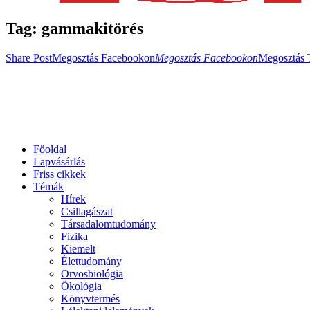
Tag: gammakitörés
Share Post
Megosztás Facebookon
Megosztás Facebookon
Megosztás 
Főoldal
Lapvásárlás
Friss cikkek
Témák
Hírek
Csillagászat
Társadalomtudomány
Fizika
Kiemelt
Élettudomány
Orvosbiológia
Ökológia
Könyvtermés