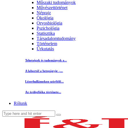
Műszaki tudományok
Művészettörténet
Néprajz
Ökológia
Orvosbiológia
Pszichológia
Statisztika
Társadalomtudomány
Történelem
Űrkutatás
Tehetségek és tudományok a...
A labortól a betegágyig –...
Lézerhullámokon szörfölő...
Az ördögfióka története...
Rólunk