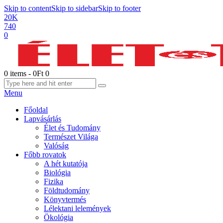
Skip to content
Skip to sidebar
Skip to footer
20K
740
0
0 items
-
0Ft
0
Menu
Főoldal
Lapvásárlás
Élet és Tudomány
Természet Világa
Valóság
Főbb rovatok
A hét kutatója
Biológia
Fizika
Földtudomány
Könyvtermés
Lélektani lelemények
Ökológia