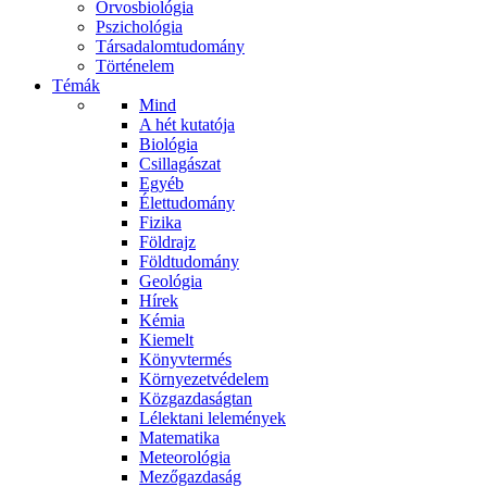
Orvosbiológia
Pszichológia
Társadalomtudomány
Történelem
Témák
Mind
A hét kutatója
Biológia
Csillagászat
Egyéb
Élettudomány
Fizika
Földrajz
Földtudomány
Geológia
Hírek
Kémia
Kiemelt
Könyvtermés
Környezetvédelem
Közgazdaságtan
Lélektani lelemények
Matematika
Meteorológia
Mezőgazdaság