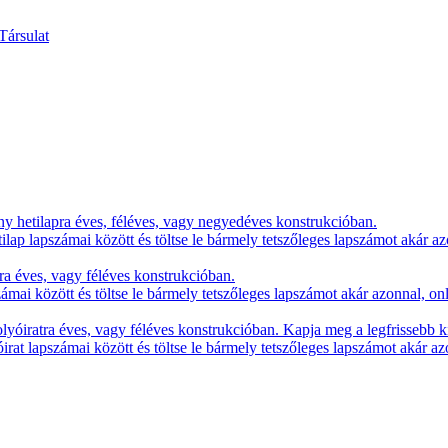
y hetilapra éves, féléves, vagy negyedéves konstrukcióban.
lap lapszámai között és töltse le bármely tetszőleges lapszámot akár az
ra éves, vagy féléves konstrukcióban.
zámai között és töltse le bármely tetszőleges lapszámot akár azonnal, on
yóiratra éves, vagy féléves konstrukcióban. Kapja meg a legfrissebb k
irat lapszámai között és töltse le bármely tetszőleges lapszámot akár az