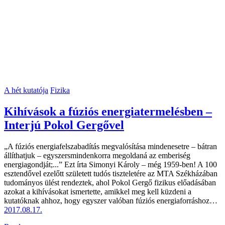
A hét kutatója
Fizika
Kihívások a fúziós energiatermelésben –
Interjú Pokol Gergővel
„A fúziós energiafelszabadítás megvalósítása mindenesetre – bátran
állíthatjuk – egyszersmindenkorra megoldaná az emberiség
energiagondját;...” Ezt írta Simonyi Károly – még 1959-ben! A 100
esztendővel ezelőtt született tudós tiszteletére az MTA Székházában
tudományos ülést rendeztek, ahol Pokol Gergő fizikus előadásában
azokat a kihívásokat ismertette, amikkel meg kell küzdeni a
kutatóknak ahhoz, hogy egyszer valóban fúziós energiaforráshoz…
2017.08.17.