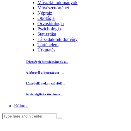
Műszaki tudományok
Művészettörténet
Néprajz
Ökológia
Orvosbiológia
Pszichológia
Statisztika
Társadalomtudomány
Történelem
Űrkutatás
Tehetségek és tudományok a...
A labortól a betegágyig –...
Lézerhullámokon szörfölő...
Az ördögfióka története...
Rólunk