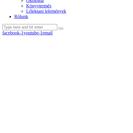
Ökológia
Könyvtermés
Lélektani lelemények
Rólunk
facebook-1
youtube-1
email