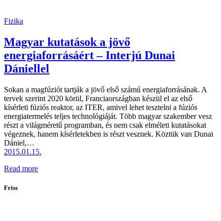
Fizika
Magyar kutatások a jövő
energiaforrásáért – Interjú Dunai
Dániellel
Sokan a magfúziót tartják a jövő első számú energiaforrásának. A
tervek szerint 2020 körül, Franciaországban készül el az első
kísérleti fúziós reaktor, az ITER, amivel lehet tesztelni a fúziós
energiatermelés teljes technológiáját. Több magyar szakember vesz
részt a világméretű programban, és nem csak elméleti kutatásokat
végeznek, hanem kísérletekben is részt vesznek. Köztük van Dunai
Dániel,…
2015.01.15.
Read more
Friss