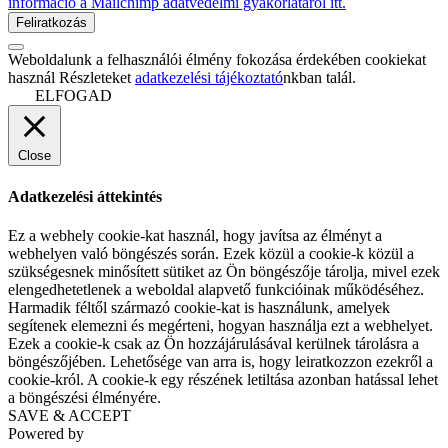
információ a Mailchimp adatvédelmi gyakorlatáról itt.
Weboldalunk a felhasználói élmény fokozása érdekében cookiekat
használ Részleteket
adatkezelési tájékoztató
nkban talál.
ELFOGAD
Close
Adatkezelési áttekintés
Ez a webhely cookie-kat használ, hogy javítsa az élményt a
webhelyen való böngészés során. Ezek közül a cookie-k közül a
szükségesnek minősített sütiket az Ön böngészője tárolja, mivel ezek
elengedhetetlenek a weboldal alapvető funkcióinak működéséhez.
Harmadik féltől származó cookie-kat is használunk, amelyek
segítenek elemezni és megérteni, hogyan használja ezt a webhelyet.
Ezek a cookie-k csak az Ön hozzájárulásával kerülnek tárolásra a
böngészőjében. Lehetősége van arra is, hogy leiratkozzon ezekről a
cookie-król. A cookie-k egy részének letiltása azonban hatással lehet
a böngészési élményére.
SAVE & ACCEPT
Powered by