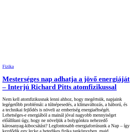
Fizika
Mesterséges nap adhatja a jövő energiáját
– Interjú Richard Pitts atomfizikussal
Nem kell atomfizikusnak lenni ahhoz, hogy megértsük, napjaink
legégetőbb problémái: a túlnépesedés, a klímaváltozás, a háború, és
a technikai fejlődés is növeli az emberiség energiaéhségét.
Lehetséges-e energiából a mainál jóval nagyobb mennyiséget
előállítani úgy, hogy ne növeljük a bolygónkra nehezedő
károsanyag-kibocsátást? Legfontosabb energiaforrásunk a Nap – így
kezdődik egy lecke a hetedikes fizika tankönyvben, majd…