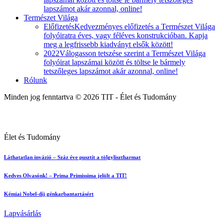
lapszámot akár azonnal, online!
Természet Világa
Előfizetés
Kedvezményes előfizetés a Természet Világa
folyóiratra éves, vagy féléves konstrukcióban. Kapja
meg a legfrissebb kiadványt elsők között!
2022
Válogasson tetszése szerint a Természet Világa
folyóirat lapszámai között és töltse le bármely
tetszőleges lapszámot akár azonnal, online!
Rólunk
Minden jog fenntartva © 2026 TIT - Élet és Tudomány
Élet és Tudomány
Láthatatlan invázió – Száz éve pusztít a tölgylisztharmat
Kedves Olvasónk! – Prima Primissima jelölt a TIT!
Kémiai Nobel-díj génkarbantartásért
Lapvásárlás