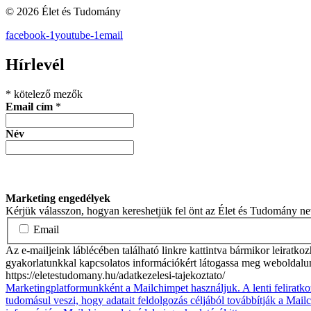
© 2026 Élet és Tudomány
facebook-1
youtube-1
email
Hírlevél
*
kötelező mezők
Email cím
*
Név
Marketing engedélyek
Kérjük válasszon, hogyan kereshetjük fel önt az Élet és Tudomány n
Email
Az e-mailjeink láblécében található linkre kattintva bármikor leiratko
gyakorlatunkkal kapcsolatos információkért látogassa meg weboldalu
https://eletestudomany.hu/adatkezelesi-tajekoztato/
Marketingplatformunkként a Mailchimpet használjuk. A lenti feliratko
tudomásul veszi, hogy adatait feldolgozás céljából továbbítják a Mai