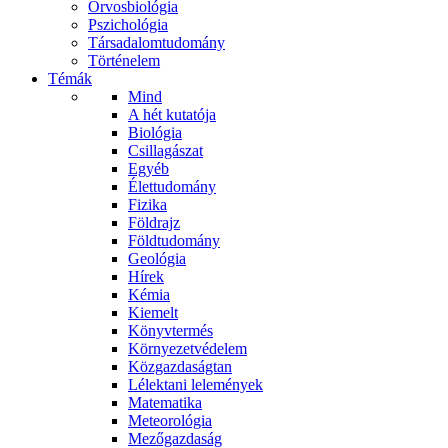
Orvosbiológia
Pszichológia
Társadalomtudomány
Történelem
Témák
Mind
A hét kutatója
Biológia
Csillagászat
Egyéb
Élettudomány
Fizika
Földrajz
Földtudomány
Geológia
Hírek
Kémia
Kiemelt
Könyvtermés
Környezetvédelem
Közgazdaságtan
Lélektani lelemények
Matematika
Meteorológia
Mezőgazdaság