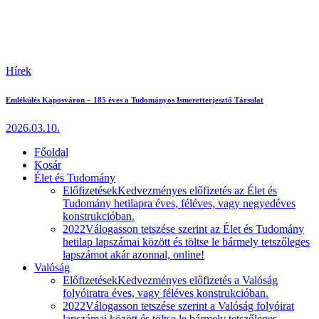
Hírek
Emlékülés Kaposváron – 185 éves a Tudományos Ismeretterjesztő Társulat
2026.03.10.
Főoldal
Kosár
Élet és Tudomány
Előfizetések
Kedvezményes előfizetés az Élet és
Tudomány hetilapra éves, féléves, vagy negyedéves
konstrukcióban.
2022
Válogasson tetszése szerint az Élet és Tudomány
hetilap lapszámai között és töltse le bármely tetszőleges
lapszámot akár azonnal, online!
Valóság
Előfizetések
Kedvezményes előfizetés a Valóság
folyóiratra éves, vagy féléves konstrukcióban.
2022
Válogasson tetszése szerint a Valóság folyóirat
lapszámai között és töltse le bármely tetszőleges