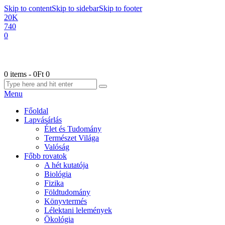
Skip to content
Skip to sidebar
Skip to footer
20K
740
0
0 items
-
0Ft
0
Menu
Főoldal
Lapvásárlás
Élet és Tudomány
Természet Világa
Valóság
Főbb rovatok
A hét kutatója
Biológia
Fizika
Földtudomány
Könyvtermés
Lélektani lelemények
Ökológia