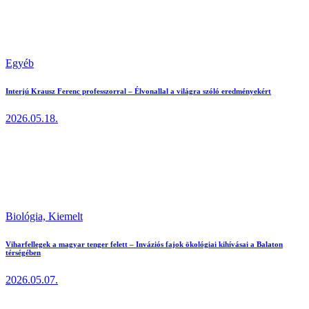
Egyéb
Interjú Krausz Ferenc professzorral – Élvonallal a világra szóló eredményekért
2026.05.18.
Biológia,
Kiemelt
Viharfellegek a magyar tenger felett – Inváziós fajok ökológiai kihívásai a Balaton
térségében
2026.05.07.