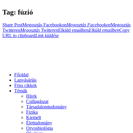
Tag: fúzió
Share Post
Megosztás Facebookon
Megosztás Facebookon
Megosztás
Twitteren
Megosztás Twitteren
Elküld emailben
Elküld emailben
Copy
URL to clipboard
Link küldése
Főoldal
Lapvásárlás
Friss cikkek
Témák
Hírek
Csillagászat
Társadalomtudomány
Fizika
Kiemelt
Élettudomány
Orvosbiológia