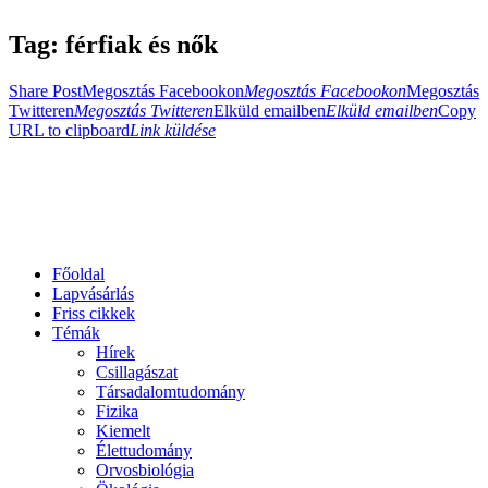
Tag: férfiak és nők
Share Post
Megosztás Facebookon
Megosztás Facebookon
Megosztás
Twitteren
Megosztás Twitteren
Elküld emailben
Elküld emailben
Copy
URL to clipboard
Link küldése
Főoldal
Lapvásárlás
Friss cikkek
Témák
Hírek
Csillagászat
Társadalomtudomány
Fizika
Kiemelt
Élettudomány
Orvosbiológia