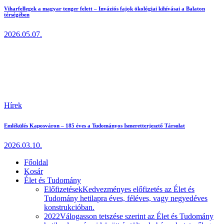
Viharfellegek a magyar tenger felett – Inváziós fajok ökológiai kihívásai a Balaton
térségében
2026.05.07.
Hírek
Emlékülés Kaposváron – 185 éves a Tudományos Ismeretterjesztő Társulat
2026.03.10.
Főoldal
Kosár
Élet és Tudomány
Előfizetések
Kedvezményes előfizetés az Élet és
Tudomány hetilapra éves, féléves, vagy negyedéves
konstrukcióban.
2022
Válogasson tetszése szerint az Élet és Tudomány