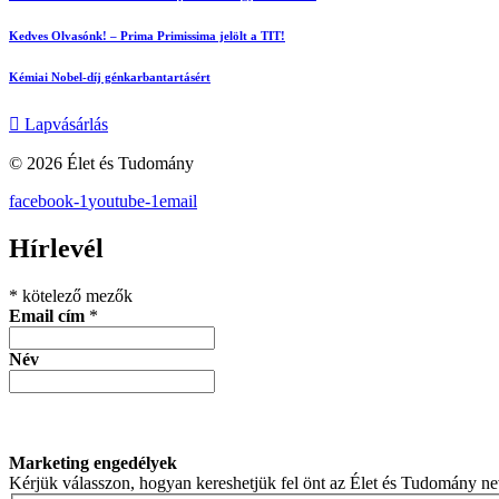
Kedves Olvasónk! – Prima Primissima jelölt a TIT!
Kémiai Nobel-díj génkarbantartásért
Lapvásárlás
© 2026 Élet és Tudomány
facebook-1
youtube-1
email
Hírlevél
*
kötelező mezők
Email cím
*
Név
Marketing engedélyek
Kérjük válasszon, hogyan kereshetjük fel önt az Élet és Tudomány n