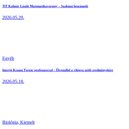
TIT Kalmár László Matematikaverseny – Szakmai beszámoló
2026.05.29.
Egyéb
Interjú Krausz Ferenc professzorral – Élvonallal a világra szóló eredményekért
2026.05.18.
Biológia,
Kiemelt