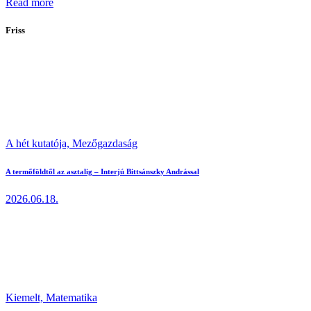
Read more
Friss
A hét kutatója,
Mezőgazdaság
A termőföldtől az asztalig – Interjú Bittsánszky Andrással
2026.06.18.
Kiemelt,
Matematika