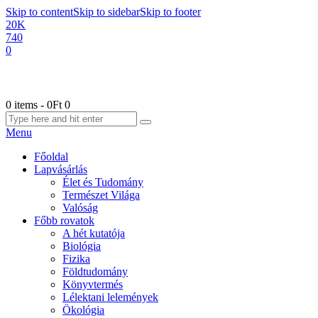
Skip to content
Skip to sidebar
Skip to footer
20K
740
0
0 items
-
0Ft
0
Menu
Főoldal
Lapvásárlás
Élet és Tudomány
Természet Világa
Valóság
Főbb rovatok
A hét kutatója
Biológia
Fizika
Földtudomány
Könyvtermés
Lélektani lelemények
Ökológia