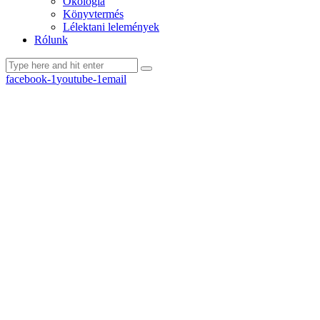
Ökológia
Könyvtermés
Lélektani lelemények
Rólunk
facebook-1
youtube-1
email