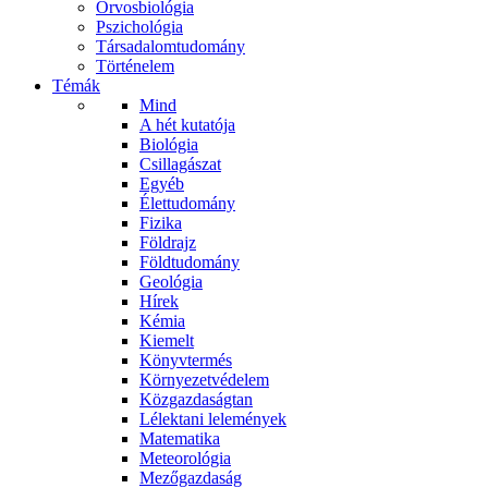
Orvosbiológia
Pszichológia
Társadalomtudomány
Történelem
Témák
Mind
A hét kutatója
Biológia
Csillagászat
Egyéb
Élettudomány
Fizika
Földrajz
Földtudomány
Geológia
Hírek
Kémia
Kiemelt
Könyvtermés
Környezetvédelem
Közgazdaságtan
Lélektani lelemények
Matematika
Meteorológia
Mezőgazdaság