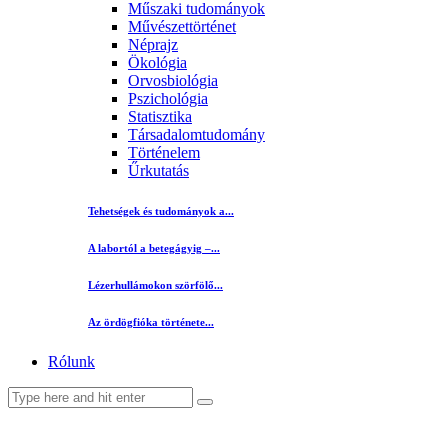
Műszaki tudományok
Művészettörténet
Néprajz
Ökológia
Orvosbiológia
Pszichológia
Statisztika
Társadalomtudomány
Történelem
Űrkutatás
Tehetségek és tudományok a...
A labortól a betegágyig –...
Lézerhullámokon szörfölő...
Az ördögfióka története...
Rólunk