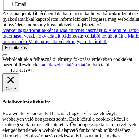
Email
Az e-mailjeink láblécében található linkre kattintva bármikor leiratko
gyakorlatunkkal kapcsolatos információkért látogassa meg weboldalu
https://eletestudomany.hu/adatkezelesi-tajekoztato/
Marketingplatformunkként a Mailchimpet használjuk. A lenti feliratko
tudomásul veszi, hogy adatait feldolgozás céljából továbbítják a Mai
információ a Mailchimp adatvédelmi gyakorlatáról itt.
Weboldalunk a felhasználói élmény fokozása érdekében cookiekat
használ Részleteket
adatkezelési tájékoztató
nkban talál.
ELFOGAD
Close
Adatkezelési áttekintés
Ez a webhely cookie-kat használ, hogy javítsa az élményt a
webhelyen való böngészés során. Ezek közül a cookie-k közül a
szükségesnek minősített sütiket az Ön böngészője tárolja, mivel ezek
elengedhetetlenek a weboldal alapvető funkcióinak működéséhez.
Harmadik féltől származó cookie-kat is használunk, amelyek