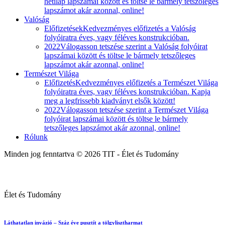
hetilap lapszámai között és töltse le bármely tetszőleges
lapszámot akár azonnal, online!
Valóság
Előfizetések
Kedvezményes előfizetés a Valóság
folyóiratra éves, vagy féléves konstrukcióban.
2022
Válogasson tetszése szerint a Valóság folyóirat
lapszámai között és töltse le bármely tetszőleges
lapszámot akár azonnal, online!
Természet Világa
Előfizetés
Kedvezményes előfizetés a Természet Világa
folyóiratra éves, vagy féléves konstrukcióban. Kapja
meg a legfrissebb kiadványt elsők között!
2022
Válogasson tetszése szerint a Természet Világa
folyóirat lapszámai között és töltse le bármely
tetszőleges lapszámot akár azonnal, online!
Rólunk
Minden jog fenntartva © 2026 TIT - Élet és Tudomány
Élet és Tudomány
Láthatatlan invázió – Száz éve pusztít a tölgylisztharmat