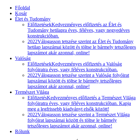
Főoldal
Kosár
Élet és Tudomány
Előfizetések
Kedvezményes előfizetés az Élet és
Tudomány hetilapra éves, féléves, vagy negyedéves
konstrukcióban.
2022
Válogasson tetszése szerint az Élet és Tudomány
hetilap lapszámai között és töltse le bármely tetszőleges
lapszámot akár azonnal, online!
Valóság
Előfizetések
Kedvezményes előfizetés a Valóság
folyóiratra éves, vagy féléves konstrukcióban.
2022
Válogasson tetszése szerint a Valóság folyóirat
lapszámai között és töltse le bármely tetszőleges
lapszámot akár azonnal, online!
Természet Világa
Előfizetés
Kedvezményes előfizetés a Természet Világa
folyóiratra éves, vagy féléves konstrukcióban. Kapja
meg a legfrissebb kiadványt elsők között!
2022
Válogasson tetszése szerint a Természet Világa
folyóirat lapszámai között és töltse le bármely
tetszőleges lapszámot akár azonnal, online!
Rólunk