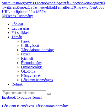
Share Post
Megosztás Facebookon
Megosztás Facebookon
Megosztás
Twitteren
Megosztás Twitteren
Elküld emailben
Elküld emailben
Copy
URL to clipboard
Link küldése
Főoldal
Lapvásárlás
Friss cikkek
Témák
Hírek
Csillagászat
Társadalomtudomány
Fizika
Kiemelt
Élettudomány
Orvosbiológia
Ökológia
Könyvtermés
Lélektani lelemények
Rólunk
facebook-1
youtube-1
email
Lélektani lelemények
Társadalomtudomány