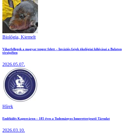
Biológia,
Kiemelt
Viharfellegek a magyar tenger felett – Inváziós fajok ökológiai kihívásai a Balaton
térségében
2026.05.07.
Hírek
Emlékülés Kaposváron – 185 éves a Tudományos Ismeretterjesztő Társulat
2026.03.10.