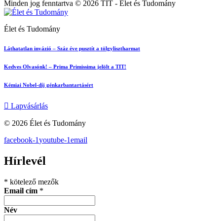
Minden jog fenntartva © 2026 TIT - Élet és Tudomány
Élet és Tudomány
Láthatatlan invázió – Száz éve pusztít a tölgylisztharmat
Kedves Olvasónk! – Prima Primissima jelölt a TIT!
Kémiai Nobel-díj génkarbantartásért
Lapvásárlás
© 2026 Élet és Tudomány
facebook-1
youtube-1
email
Hírlevél
*
kötelező mezők
Email cím
*
Név