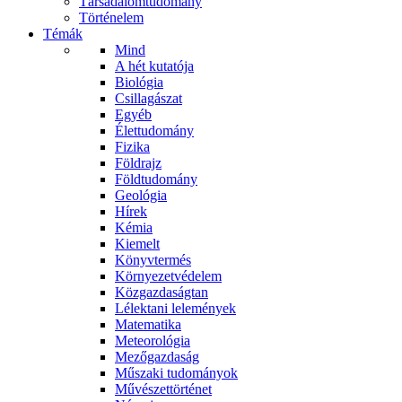
Társadalomtudomány
Történelem
Témák
Mind
A hét kutatója
Biológia
Csillagászat
Egyéb
Élettudomány
Fizika
Földrajz
Földtudomány
Geológia
Hírek
Kémia
Kiemelt
Könyvtermés
Környezetvédelem
Közgazdaságtan
Lélektani lelemények
Matematika
Meteorológia
Mezőgazdaság
Műszaki tudományok
Művészettörténet