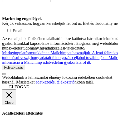
Marketing engedélyek
Kérjük válasszon, hogyan kereshetjük fel önt az Élet és Tudomány n
Email
Az e-mailjeink láblécében található linkre kattintva bármikor leiratko
gyakorlatunkkal kapcsolatos információkért látogassa meg weboldalu
https://eletestudomany.hu/adatkezelesi-tajekoztato/
Marketingplatformunkként a Mailchimpet használjuk. A lenti feliratko
tudomásul veszi, hogy adatait feldolgozás céljából továbbítják a Mai
információ a Mailchimp adatvédelmi gyakorlatáról itt.
Weboldalunk a felhasználói élmény fokozása érdekében cookiekat
használ Részleteket
adatkezelési tájékoztató
nkban talál.
ELFOGAD
Close
Adatkezelési áttekintés