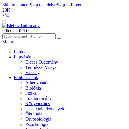
Skip to content
Skip to sidebar
Skip to footer
20K
740
0
0 items
-
0Ft
0
Menu
Főoldal
Lapvásárlás
Élet és Tudomány
Természet Világa
Valóság
Főbb rovatok
A hét kutatója
Biológia
Fizika
Földtudomány
Könyvtermés
Lélektani lelemények
Ökológia
Orvosbiológia
Pszichológia