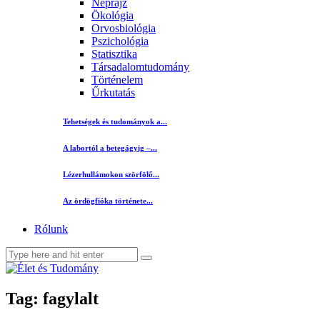
Néprajz
Ökológia
Orvosbiológia
Pszichológia
Statisztika
Társadalomtudomány
Történelem
Űrkutatás
Tehetségek és tudományok a...
A labortól a betegágyig –...
Lézerhullámokon szörfölő...
Az ördögfióka története...
Rólunk
Tag: fagylalt