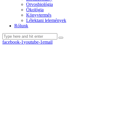
Orvosbiológia
Ökológia
Könyvtermés
Lélektani lelemények
Rólunk
facebook-1
youtube-1
email