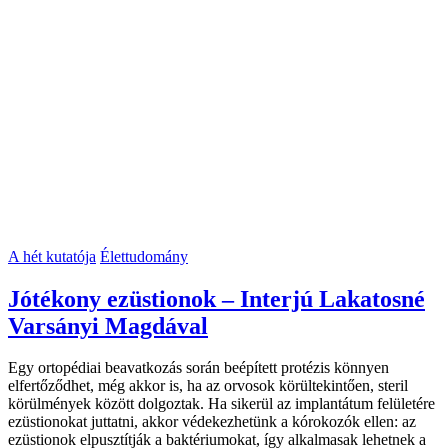
A hét kutatója
Élettudomány
Jótékony ezüstionok – Interjú Lakatosné
Varsányi Magdával
Egy ortopédiai beavatkozás során beépített protézis könnyen
elfertőződhet, még akkor is, ha az orvosok körültekintően, steril
körülmények között dolgoztak. Ha sikerül az implantátum felületére
ezüstionokat juttatni, akkor védekezhetünk a kórokozók ellen:­ az
ezüstionok elpusztítják a baktériumokat, így alkalmasak lehetnek a