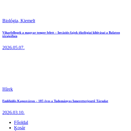
Biológia,
Kiemelt
Viharfellegek a magyar tenger felett – Inváziós fajok ökológiai kihívásai a Balaton
térségében
2026.05.07.
Hírek
Emlékülés Kaposváron – 185 éves a Tudományos Ismeretterjesztő Társulat
2026.03.10.
Főoldal
Kosár