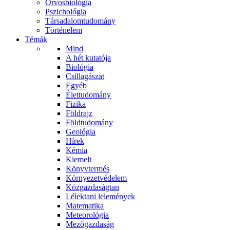
Orvosbiológia
Pszichológia
Társadalomtudomány
Történelem
Témák
Mind
A hét kutatója
Biológia
Csillagászat
Egyéb
Élettudomány
Fizika
Földrajz
Földtudomány
Geológia
Hírek
Kémia
Kiemelt
Könyvtermés
Környezetvédelem
Közgazdaságtan
Lélektani lelemények
Matematika
Meteorológia
Mezőgazdaság