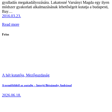
gyulladás megakadályozására. Lakatosné Varsányi Magda egy ilyen
módszer gyakorlati alkalmazásának lehetőségeit kutatja a budapesti,
Bay…
2016.03.23.
Read more
Friss
A hét kutatója,
Mezőgazdaság
A termőföldtől az asztalig – Interjú Bittsánszky Andrással
2026.06.18.