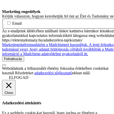
Marketing engedélyek
Kérjük válasszon, hogyan kereshetjük fel önt az Élet és Tudomány n
Email
Az e-mailjeink láblécében található linkre kattintva bármikor leiratko
gyakorlatunkkal kapcsolatos információkért látogassa meg weboldalu
https://eletestudomany.hu/adatkezelesi-tajekoztato/
Marketingplatformunkként a Mailchimpet használjuk. A lenti feliratko
tudomásul veszi, hogy adatait feldolgozás céljából továbbítják a Mai
információ a Mailchimp adatvédelmi gyakorlatáról itt.
Weboldalunk a felhasználói élmény fokozása érdekében cookiekat
használ Részleteket
adatkezelési tájékoztató
nkban talál.
ELFOGAD
Close
Adatkezelési áttekintés
Ez a webhely cookie-kat használ, hogy javítsa az élményt a