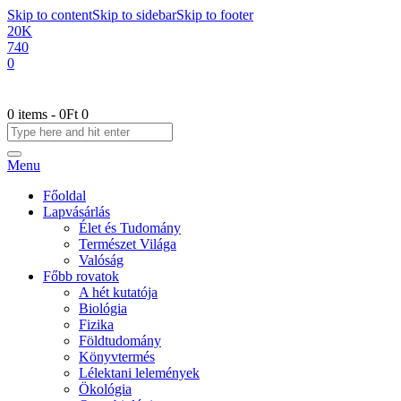
Skip to content
Skip to sidebar
Skip to footer
20K
740
0
0 items
-
0Ft
0
Menu
Főoldal
Lapvásárlás
Élet és Tudomány
Természet Világa
Valóság
Főbb rovatok
A hét kutatója
Biológia
Fizika
Földtudomány
Könyvtermés
Lélektani lelemények
Ökológia