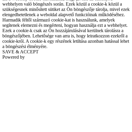
webhelyen való böngészés során. Ezek közül a cookie-k közül a
szükségesnek minősített sütiket az Ön böngészője tárolja, mivel ezek
elengedhetetlenek a weboldal alapvető funkcióinak működéséhez.
Harmadik féltől származó cookie-kat is használunk, amelyek
segítenek elemezni és megérteni, hogyan használja ezt a webhelyet.
Ezek a cookie-k csak az Ön hozzájárulásával kerülnek tárolásra a
böngészőjében. Lehetősége van arra is, hogy leiratkozzon ezekről a
cookie-król. A cookie-k egy részének letiltása azonban hatással lehet
a böngészési élményére.
SAVE & ACCEPT
Powered by