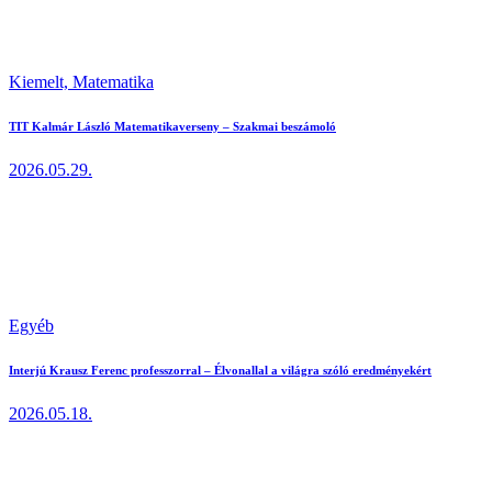
Kiemelt,
Matematika
TIT Kalmár László Matematikaverseny – Szakmai beszámoló
2026.05.29.
Egyéb
Interjú Krausz Ferenc professzorral – Élvonallal a világra szóló eredményekért
2026.05.18.