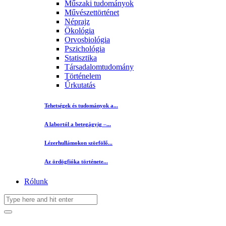
Műszaki tudományok
Művészettörténet
Néprajz
Ökológia
Orvosbiológia
Pszichológia
Statisztika
Társadalomtudomány
Történelem
Űrkutatás
Tehetségek és tudományok a...
A labortól a betegágyig –...
Lézerhullámokon szörfölő...
Az ördögfióka története...
Rólunk