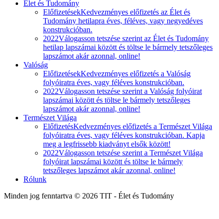
Élet és Tudomány
Előfizetések
Kedvezményes előfizetés az Élet és
Tudomány hetilapra éves, féléves, vagy negyedéves
konstrukcióban.
2022
Válogasson tetszése szerint az Élet és Tudomány
hetilap lapszámai között és töltse le bármely tetszőleges
lapszámot akár azonnal, online!
Valóság
Előfizetések
Kedvezményes előfizetés a Valóság
folyóiratra éves, vagy féléves konstrukcióban.
2022
Válogasson tetszése szerint a Valóság folyóirat
lapszámai között és töltse le bármely tetszőleges
lapszámot akár azonnal, online!
Természet Világa
Előfizetés
Kedvezményes előfizetés a Természet Világa
folyóiratra éves, vagy féléves konstrukcióban. Kapja
meg a legfrissebb kiadványt elsők között!
2022
Válogasson tetszése szerint a Természet Világa
folyóirat lapszámai között és töltse le bármely
tetszőleges lapszámot akár azonnal, online!
Rólunk
Minden jog fenntartva © 2026 TIT - Élet és Tudomány