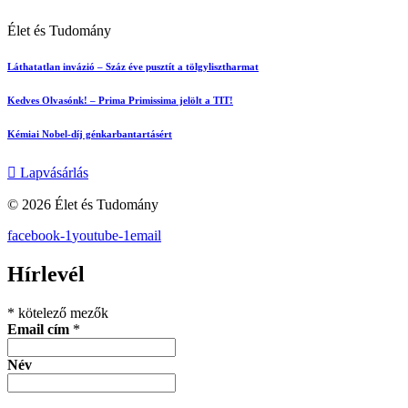
Élet és Tudomány
Láthatatlan invázió – Száz éve pusztít a tölgylisztharmat
Kedves Olvasónk! – Prima Primissima jelölt a TIT!
Kémiai Nobel-díj génkarbantartásért
Lapvásárlás
© 2026 Élet és Tudomány
facebook-1
youtube-1
email
Hírlevél
*
kötelező mezők
Email cím
*
Név