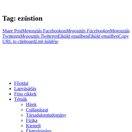
Tag: ezüstion
Share Post
Megosztás Facebookon
Megosztás Facebookon
Megosztás
Twitteren
Megosztás Twitteren
Elküld emailben
Elküld emailben
Copy
URL to clipboard
Link küldése
Főoldal
Lapvásárlás
Friss cikkek
Témák
Hírek
Csillagászat
Társadalomtudomány
Fizika
Kiemelt
Élettudomány