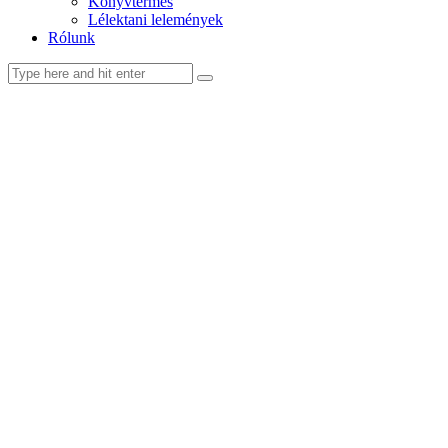
Könyvtermés
Lélektani lelemények
Rólunk
facebook-
youtube-
email
1
1