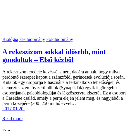
Biológia
Élettudomány
Földtudomány
A rekeszizom sokkal idősebb, mint
gondoltuk – Első kézből
A rekeszizom eredete kevéssé ismert, dacára annak, hogy milyen
perdöntő szerepet kapott a szárazföldi gerincesek evolúciója során.
Kutatók egy csoportja kihasználta a felkínálkozó lehetőséget, és
elemezte az emlősszerű hüllők (Synapsidák) egyik legöregebb
csoportjának paleobiológiáját és légzőszervrendszerét. Ez a csoport
a Caseidae család, amely a perm elején jelent meg, és nagyjából a
perm közepére (300–250 millió évvel…
2017.01.20.
Read more
Friss