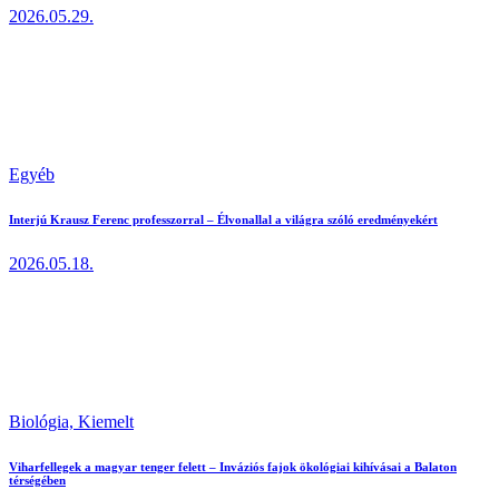
2026.05.29.
Egyéb
Interjú Krausz Ferenc professzorral – Élvonallal a világra szóló eredményekért
2026.05.18.
Biológia,
Kiemelt
Viharfellegek a magyar tenger felett – Inváziós fajok ökológiai kihívásai a Balaton
térségében