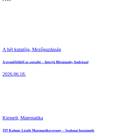
A hét kutatója,
Mezőgazdaság
A termőföldtől az asztalig – Interjú Bittsánszky Andrással
2026.06.18.
Kiemelt,
Matematika
TIT Kalmár László Matematikaverseny – Szakmai beszámoló