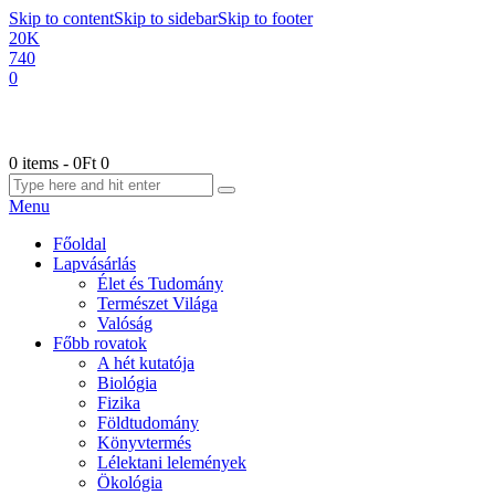
Skip to content
Skip to sidebar
Skip to footer
20K
740
0
0 items
-
0Ft
0
Menu
Főoldal
Lapvásárlás
Élet és Tudomány
Természet Világa
Valóság
Főbb rovatok
A hét kutatója
Biológia
Fizika
Földtudomány
Könyvtermés
Lélektani lelemények
Ökológia