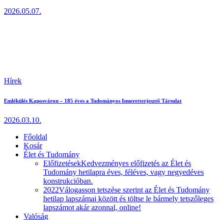
2026.05.07.
Hírek
Emlékülés Kaposváron – 185 éves a Tudományos Ismeretterjesztő Társulat
2026.03.10.
Főoldal
Kosár
Élet és Tudomány
Előfizetések
Kedvezményes előfizetés az Élet és
Tudomány hetilapra éves, féléves, vagy negyedéves
konstrukcióban.
2022
Válogasson tetszése szerint az Élet és Tudomány
hetilap lapszámai között és töltse le bármely tetszőleges
lapszámot akár azonnal, online!
Valóság