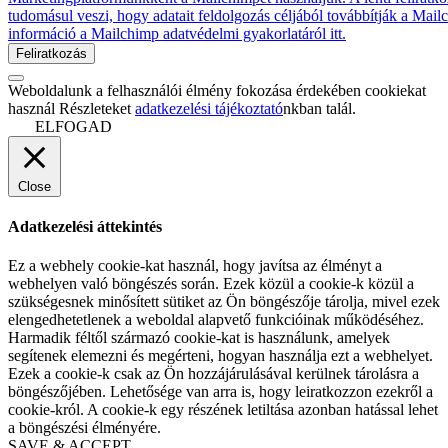
tudomásul veszi, hogy adatait feldolgozás céljából továbbítják a Mai
információ a Mailchimp adatvédelmi gyakorlatáról itt.
Weboldalunk a felhasználói élmény fokozása érdekében cookiekat
használ Részleteket
adatkezelési tájékoztató
nkban talál.
ELFOGAD
Close
Adatkezelési áttekintés
Ez a webhely cookie-kat használ, hogy javítsa az élményt a
webhelyen való böngészés során. Ezek közül a cookie-k közül a
szükségesnek minősített sütiket az Ön böngészője tárolja, mivel ezek
elengedhetetlenek a weboldal alapvető funkcióinak működéséhez.
Harmadik féltől származó cookie-kat is használunk, amelyek
segítenek elemezni és megérteni, hogyan használja ezt a webhelyet.
Ezek a cookie-k csak az Ön hozzájárulásával kerülnek tárolásra a
böngészőjében. Lehetősége van arra is, hogy leiratkozzon ezekről a
cookie-król. A cookie-k egy részének letiltása azonban hatással lehet
a böngészési élményére.
SAVE & ACCEPT