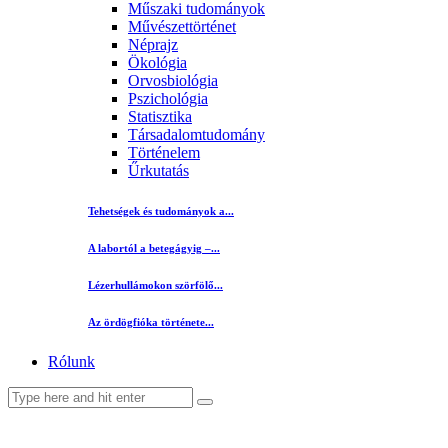
Műszaki tudományok
Művészettörténet
Néprajz
Ökológia
Orvosbiológia
Pszichológia
Statisztika
Társadalomtudomány
Történelem
Űrkutatás
Tehetségek és tudományok a...
A labortól a betegágyig –...
Lézerhullámokon szörfölő...
Az ördögfióka története...
Rólunk