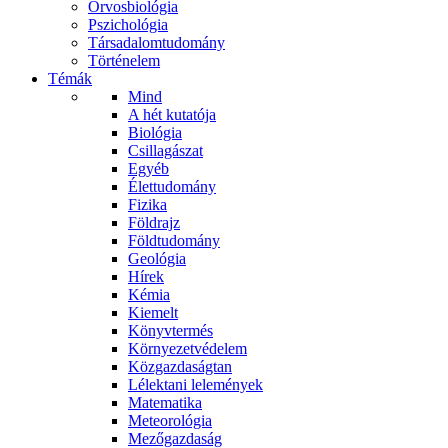
Orvosbiológia
Pszichológia
Társadalomtudomány
Történelem
Témák
Mind
A hét kutatója
Biológia
Csillagászat
Egyéb
Élettudomány
Fizika
Földrajz
Földtudomány
Geológia
Hírek
Kémia
Kiemelt
Könyvtermés
Környezetvédelem
Közgazdaságtan
Lélektani lelemények
Matematika
Meteorológia
Mezőgazdaság