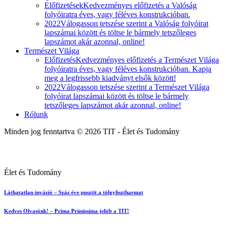
Előfizetések
Kedvezményes előfizetés a Valóság
folyóiratra éves, vagy féléves konstrukcióban.
2022
Válogasson tetszése szerint a Valóság folyóirat
lapszámai között és töltse le bármely tetszőleges
lapszámot akár azonnal, online!
Természet Világa
Előfizetés
Kedvezményes előfizetés a Természet Világa
folyóiratra éves, vagy féléves konstrukcióban. Kapja
meg a legfrissebb kiadványt elsők között!
2022
Válogasson tetszése szerint a Természet Világa
folyóirat lapszámai között és töltse le bármely
tetszőleges lapszámot akár azonnal, online!
Rólunk
Minden jog fenntartva © 2026 TIT - Élet és Tudomány
Élet és Tudomány
Láthatatlan invázió – Száz éve pusztít a tölgylisztharmat
Kedves Olvasónk! – Prima Primissima jelölt a TIT!