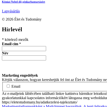
Kémiai Nobel-díj génkarbantartásért
Lapvásárlás
© 2026 Élet és Tudomány
facebook-
youtube-
email
Hírlevél
1
1
*
kötelező mezők
Email cím
*
Név
Marketing engedélyek
Kérjük válasszon, hogyan kereshetjük fel önt az Élet és Tudomány n
Email
Az e-mailjeink láblécében található linkre kattintva bármikor leiratko
gyakorlatunkkal kapcsolatos információkért látogassa meg weboldalu
https://eletestudomany.hu/adatkezelesi-tajekoztato/
Marketingplatformunkként a Mailchimpet használjuk. A lenti feliratko