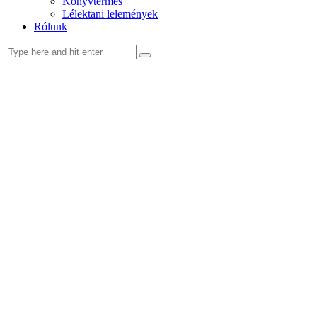
Könyvtermés
Lélektani lelemények
Rólunk
facebook-
youtube-
email
1
1