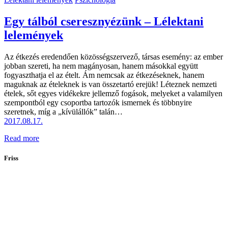
Egy tálból cseresznyézünk – Lélektani
lelemények
Az étkezés eredendően közösségszervező, társas esemény: az ember
jobban szereti, ha nem magányosan, hanem másokkal együtt
fogyaszthatja el az ételt. Ám nemcsak az étkezéseknek, hanem
maguknak az ételeknek is van összetartó erejük! Léteznek nemzeti
ételek, sőt egyes vidékekre jellemző fogások, melyeket a valamilyen
szempontból egy csoportba tartozók ismernek és többnyire
szeretnek, míg a „kívülállók” talán…
2017.08.17.
Read more
Friss