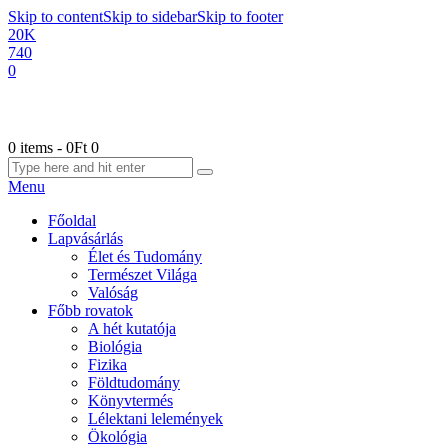
Skip to content
Skip to sidebar
Skip to footer
20K
740
0
0 items
-
0Ft
0
Menu
Főoldal
Lapvásárlás
Élet és Tudomány
Természet Világa
Valóság
Főbb rovatok
A hét kutatója
Biológia
Fizika
Földtudomány
Könyvtermés
Lélektani lelemények
Ökológia