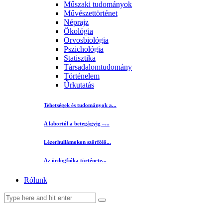
Műszaki tudományok
Művészettörténet
Néprajz
Ökológia
Orvosbiológia
Pszichológia
Statisztika
Társadalomtudomány
Történelem
Űrkutatás
Tehetségek és tudományok a...
A labortól a betegágyig –...
Lézerhullámokon szörfölő...
Az ördögfióka története...
Rólunk