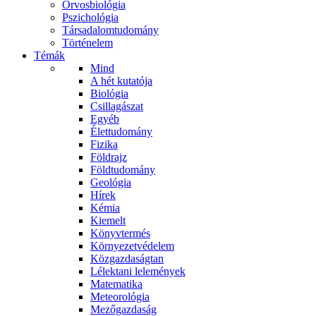
Orvosbiológia
Pszichológia
Társadalomtudomány
Történelem
Témák
Mind
A hét kutatója
Biológia
Csillagászat
Egyéb
Élettudomány
Fizika
Földrajz
Földtudomány
Geológia
Hírek
Kémia
Kiemelt
Könyvtermés
Környezetvédelem
Közgazdaságtan
Lélektani lelemények
Matematika
Meteorológia
Mezőgazdaság