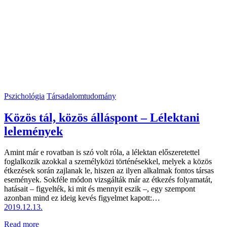
Pszichológia
Társadalomtudomány
Közös tál, közös álláspont – Lélektani
lelemények
Amint már e rovatban is szó volt róla, a lélektan előszeretettel
foglalkozik azokkal a személyközi történésekkel, melyek a közös
étkezések során zajlanak le, hiszen az ilyen alkalmak fontos társas
események. Sokféle módon vizsgálták már az étkezés folyamatát,
hatásait – figyelték, ki mit és mennyit eszik –, egy szempont
azonban mind ez ideig kevés figyelmet kapott:…
2019.12.13.
Read more