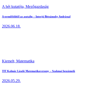
A hét kutatója,
Mezőgazdaság
A termőföldtől az asztalig – Interjú Bittsánszky Andrással
2026.06.18.
Kiemelt,
Matematika
TIT Kalmár László Matematikaverseny – Szakmai beszámoló
2026.05.29.