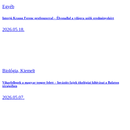
Egyéb
Interjú Krausz Ferenc professzorral – Élvonallal a világra szóló eredményekért
2026.05.18.
Biológia,
Kiemelt
Viharfellegek a magyar tenger felett – Inváziós fajok ökológiai kihívásai a Balaton
térségében
2026.05.07.