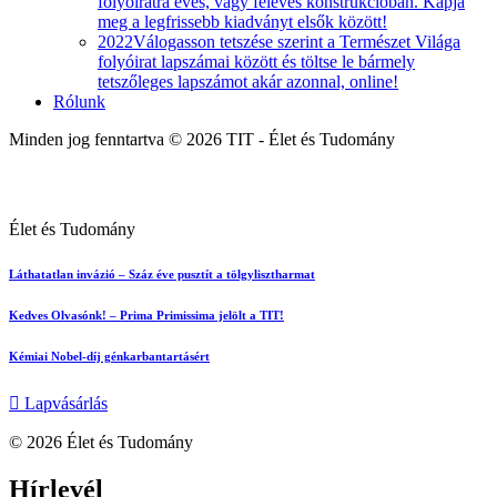
folyóiratra éves, vagy féléves konstrukcióban. Kapja
meg a legfrissebb kiadványt elsők között!
2022
Válogasson tetszése szerint a Természet Világa
folyóirat lapszámai között és töltse le bármely
tetszőleges lapszámot akár azonnal, online!
Rólunk
Minden jog fenntartva © 2026 TIT - Élet és Tudomány
Élet és Tudomány
Láthatatlan invázió – Száz éve pusztít a tölgylisztharmat
Kedves Olvasónk! – Prima Primissima jelölt a TIT!
Kémiai Nobel-díj génkarbantartásért
Lapvásárlás
© 2026 Élet és Tudomány
facebook-
youtube-
email
Hírlevél