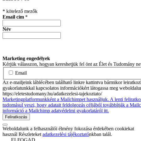
1
1
*
kötelező mezők
Email cím
*
Név
Marketing engedélyek
Kérjük válasszon, hogyan kereshetjük fel önt az Élet és Tudomány n
Email
Az e-mailjeink láblécében található linkre kattintva bármikor leiratko
gyakorlatunkkal kapcsolatos információkért látogassa meg weboldalu
https://eletestudomany.hu/adatkezelesi-tajekoztato/
Marketingplatformunkként a Mailchimpet használjuk. A lenti feliratko
tudomásul veszi, hogy adatait feldolgozás céljából továbbítják a Mai
információ a Mailchimp adatvédelmi gyakorlatáról itt.
Weboldalunk a felhasználói élmény fokozása érdekében cookiekat
használ Részleteket
adatkezelési tájékoztató
nkban talál.
ELFOGAD