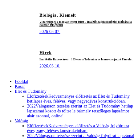
Biológia,
Kiemelt
Viharfellegek a magyar tenger felett – Inváziós fajok ökológiai kihívásai a
Balaton térségében
2026.05.07.
Hírek
Emlékülés Kaposváron – 185 éves a Tudományos Ismeretterjesztő Társulat
2026.03.10.
Főoldal
Kosár
Élet és Tudomány
Előfizetések
Kedvezményes előfizetés az Élet és Tudomány
hetilapra éves, féléves, vagy negyedéves konstrukcióban.
2022
Válogasson tetszése szerint az Élet és Tudomány hetilap
lapszámai között és töltse le bármely tetszőleges lapszámot
akár azonnal, online!
Valóság
Előfizetések
Kedvezményes előfizetés a Valóság folyóiratra
éves, vagy féléves konstrukcióban.
2022
Válogasson tetszése szerint a Valóság folyóirat lapszámai