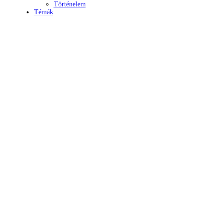
Történelem
Témák
Mind
A hét kutatója
Biológia
Csillagászat
Egyéb
Élettudomány
Fizika
Földrajz
Földtudomány
Geológia
Hírek
Kémia
Kiemelt
Könyvtermés
Környezetvédelem
Közgazdaságtan
Lélektani lelemények
Matematika