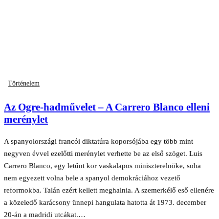
Történelem
Az Ogre-hadművelet – A Carrero Blanco elleni
merénylet
A spanyolországi francói diktatúra koporsójába egy több mint
negyven évvel ezelőtti merénylet verhette be az első szöget. Luis
Carrero Blanco, egy letűnt kor vaskalapos miniszterelnöke, soha
nem egyezett volna bele a spanyol demokráciához vezető
reformokba. Talán ezért kellett meghalnia. A szemerkélő eső ellenére
a közeledő karácsony ünnepi hangulata hatotta át 1973. december
20-án a madridi utcákat.…