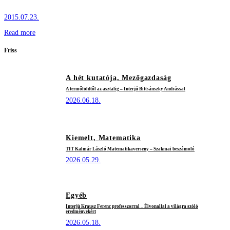
2015.07.23.
Read more
Friss
A hét kutatója,
Mezőgazdaság
A termőföldtől az asztalig – Interjú Bittsánszky Andrással
2026.06.18.
Kiemelt,
Matematika
TIT Kalmár László Matematikaverseny – Szakmai beszámoló
2026.05.29.
Egyéb
Interjú Krausz Ferenc professzorral – Élvonallal a világra szóló
eredményekért
2026.05.18.