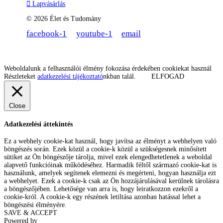
Lapvásárlás
© 2026 Élet és Tudomány
facebook-1
youtube-1
email
Weboldalunk a felhasználói élmény fokozása érdekében cookiekat használ
Részleteket
adatkezelési tájékoztató
nkban talál.
ELFOGAD
Close
Adatkezelési áttekintés
Ez a webhely cookie-kat használ, hogy javítsa az élményt a webhelyen való
böngészés során. Ezek közül a cookie-k közül a szükségesnek minősített
sütiket az Ön böngészője tárolja, mivel ezek elengedhetetlenek a weboldal
alapvető funkcióinak működéséhez. Harmadik féltől származó cookie-kat is
használunk, amelyek segítenek elemezni és megérteni, hogyan használja ezt
a webhelyet. Ezek a cookie-k csak az Ön hozzájárulásával kerülnek tárolásra
a böngészőjében. Lehetősége van arra is, hogy leiratkozzon ezekről a
cookie-król. A cookie-k egy részének letiltása azonban hatással lehet a
böngészési élményére.
SAVE & ACCEPT
Powered by