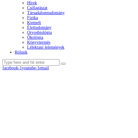
Hírek
Csillagászat
Társadalomtudomány
Fizika
Kiemelt
Élettudomány
Orvosbiológia
Ökológia
Könyvtermés
Lélektani lelemények
Rólunk
facebook-1
youtube-1
email