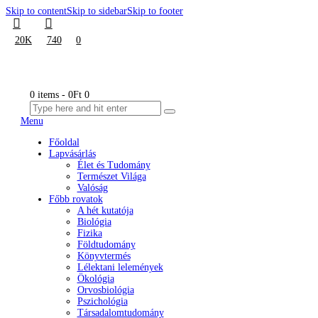
Skip to content
Skip to sidebar
Skip to footer
20K
740
0
0 items
-
0Ft
0
Menu
Főoldal
Lapvásárlás
Élet és Tudomány
Természet Világa
Valóság
Főbb rovatok
A hét kutatója
Biológia
Fizika
Földtudomány
Könyvtermés
Lélektani lelemények
Ökológia
Orvosbiológia
Pszichológia
Társadalomtudomány