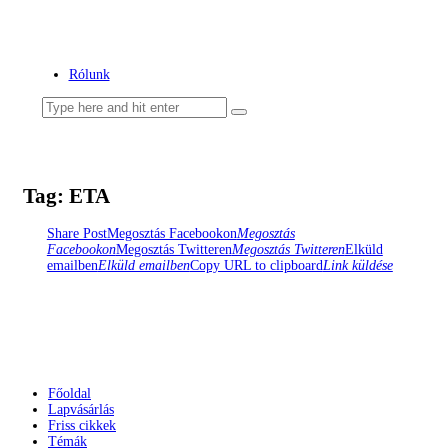
Az ördögfióka története...
Rólunk
Tag: ETA
Share Post
Megosztás Facebookon
Megosztás
Facebookon
Megosztás Twitteren
Megosztás Twitteren
Elküld
emailben
Elküld emailben
Copy URL to clipboard
Link küldése
Főoldal
Lapvásárlás
Friss cikkek
Témák