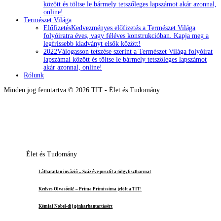
között és töltse le bármely tetszőleges lapszámot akár azonnal,
online!
Természet Világa
Előfizetés
Kedvezményes előfizetés a Természet Világa
folyóiratra éves, vagy féléves konstrukcióban. Kapja meg a
legfrissebb kiadványt elsők között!
2022
Válogasson tetszése szerint a Természet Világa folyóirat
lapszámai között és töltse le bármely tetszőleges lapszámot
akár azonnal, online!
Rólunk
Minden jog fenntartva © 2026 TIT - Élet és Tudomány
Élet és Tudomány
Láthatatlan invázió – Száz éve pusztít a tölgylisztharmat
Kedves Olvasónk! – Prima Primissima jelölt a TIT!
Kémiai Nobel-díj génkarbantartásért