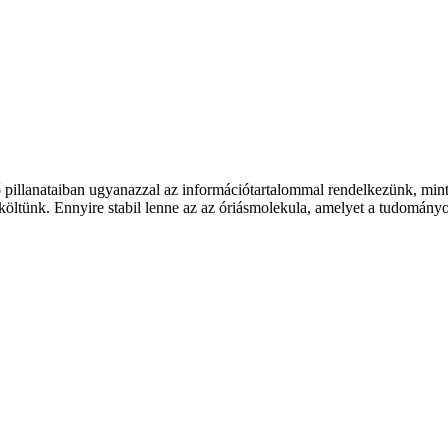
ső pillanataiban ugyanazzal az információtartalommal rendelkezünk, m
örököltünk. Ennyire stabil lenne az az óriásmolekula, amelyet a tudomány