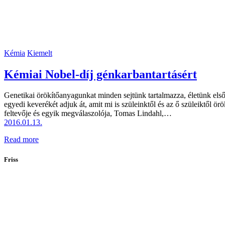
Kémia
Kiemelt
Kémiai Nobel-díj génkarbantartásért
Genetikai örökítőanyagunkat minden sejtünk tartalmazza, életünk el
egyedi keverékét adjuk át, amit mi is szüleinktől és az ő szüleiktől 
feltevője és egyik megválaszolója, Tomas Lindahl,…
2016.01.13.
Read more
Friss