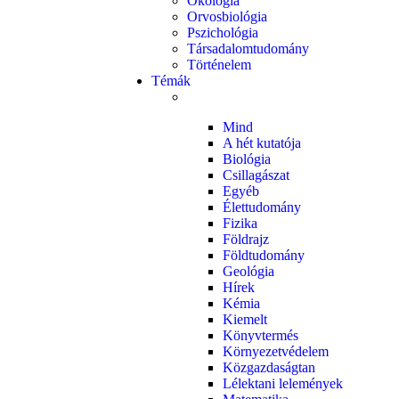
Ökológia
Orvosbiológia
Pszichológia
Társadalomtudomány
Történelem
Témák
Mind
A hét kutatója
Biológia
Csillagászat
Egyéb
Élettudomány
Fizika
Földrajz
Földtudomány
Geológia
Hírek
Kémia
Kiemelt
Könyvtermés
Környezetvédelem
Közgazdaságtan
Lélektani lelemények