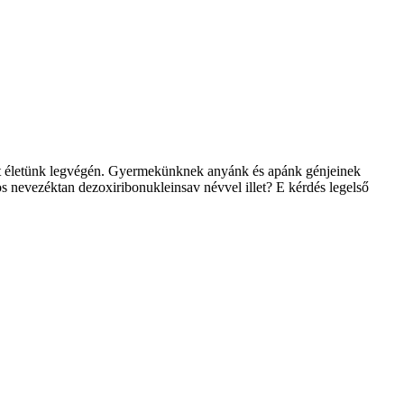
int életünk legvégén. Gyermekünknek anyánk és apánk génjeinek
os nevezéktan dezoxiribonukleinsav névvel illet? E kérdés legelső