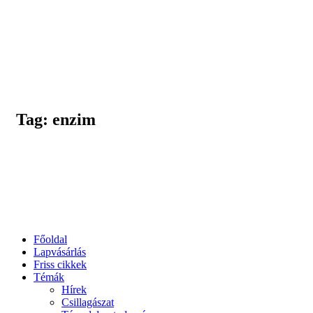
Tag: enzim
Főoldal
Lapvásárlás
Friss cikkek
Témák
Hírek
Csillagászat