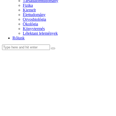
Társadalomtudomány
Fizika
Kiemelt
Élettudomány
Orvosbiológia
Ökológia
Könyvtermés
Lélektani lelemények
Rólunk