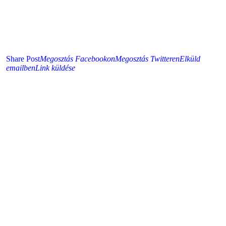
Share Post
Megosztás Facebookon
Megosztás Twitteren
Elküld
emailben
Link küldése