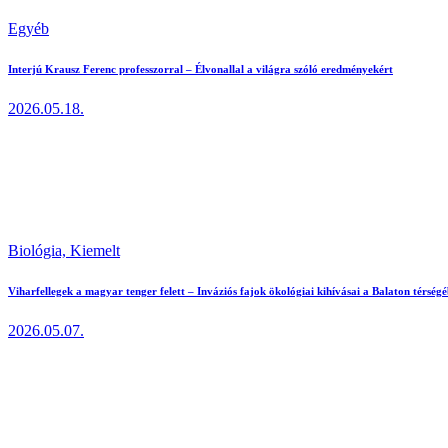
Egyéb
Interjú Krausz Ferenc professzorral – Élvonallal a világra szóló eredményekért
2026.05.18.
Biológia,
Kiemelt
Viharfellegek a magyar tenger felett – Inváziós fajok ökológiai kihívásai a Balaton térség
2026.05.07.