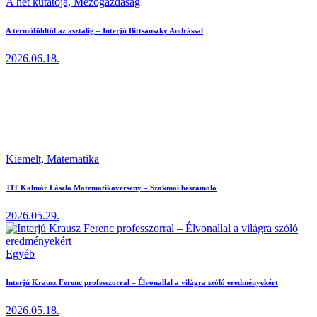
A hét kutatója,
Mezőgazdaság
A termőföldtől az asztalig – Interjú Bittsánszky Andrással
2026.06.18.
Kiemelt,
Matematika
TIT Kalmár László Matematikaverseny – Szakmai beszámoló
2026.05.29.
Egyéb
Interjú Krausz Ferenc professzorral – Élvonallal a világra szóló eredményekért
2026.05.18.