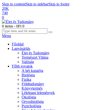
Skip to content
Skip to sidebar
Skip to footer
20K
740
0
0 items
-
0Ft
0
Menu
Főoldal
Lapvásárlás
Élet és Tudomány
Természet Világa
Valóság
Főbb rovatok
A hét kutatója
Biológia
Fizika
Földtudomány
Könyvtermés
Lélektani lelemények
Ökológia
Orvosbiológia
Pszichológia