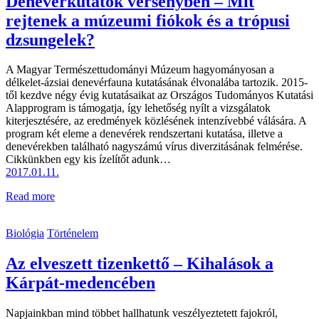
Denevérkutatók versenyben – Mit
rejtenek a múzeumi fiókok és a trópusi
dzsungelek?
A Magyar Természettudományi Múzeum hagyományosan a
délkelet-ázsiai denevérfauna kutatásának élvonalába tartozik. 2015-
től kezdve négy évig kutatásaikat az Országos Tudományos Kutatási
Alapprogram is támogatja, így lehetőség nyílt a vizsgálatok
kiterjesztésére, az eredmények közlésének intenzívebbé válására. A
program két eleme a denevérek rendszertani kutatása, illetve a
denevérekben található nagyszámú vírus diverzitásának felmérése.
Cikkünkben egy kis ízelítőt adunk…
2017.01.11.
Read more
Biológia
Történelem
Az elveszett tizenkettő – Kihalások a
Kárpát-medencében
Napjainkban mind többet hallhatunk veszélyeztetett fajokról,