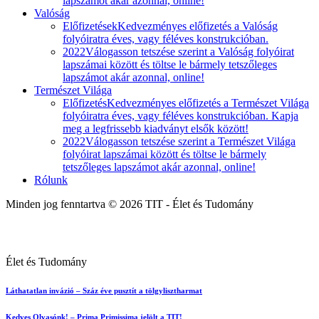
lapszámot akár azonnal, online!
Valóság
Előfizetések
Kedvezményes előfizetés a Valóság
folyóiratra éves, vagy féléves konstrukcióban.
2022
Válogasson tetszése szerint a Valóság folyóirat
lapszámai között és töltse le bármely tetszőleges
lapszámot akár azonnal, online!
Természet Világa
Előfizetés
Kedvezményes előfizetés a Természet Világa
folyóiratra éves, vagy féléves konstrukcióban. Kapja
meg a legfrissebb kiadványt elsők között!
2022
Válogasson tetszése szerint a Természet Világa
folyóirat lapszámai között és töltse le bármely
tetszőleges lapszámot akár azonnal, online!
Rólunk
Minden jog fenntartva © 2026 TIT - Élet és Tudomány
Élet és Tudomány
Láthatatlan invázió – Száz éve pusztít a tölgylisztharmat
Kedves Olvasónk! – Prima Primissima jelölt a TIT!