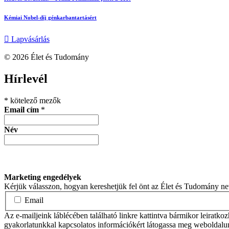
Kémiai Nobel-díj génkarbantartásért
Lapvásárlás
© 2026 Élet és Tudomány
facebook-
youtube-
email
Hírlevél
1
1
*
kötelező mezők
Email cím
*
Név
Marketing engedélyek
Kérjük válasszon, hogyan kereshetjük fel önt az Élet és Tudomány n
Email
Az e-mailjeink láblécében található linkre kattintva bármikor leiratko
gyakorlatunkkal kapcsolatos információkért látogassa meg weboldalu