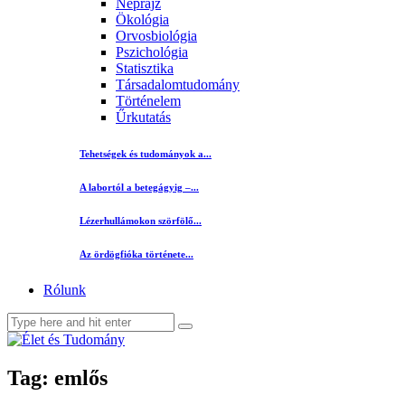
Néprajz
Ökológia
Orvosbiológia
Pszichológia
Statisztika
Társadalomtudomány
Történelem
Űrkutatás
Tehetségek és tudományok a...
A labortól a betegágyig –...
Lézerhullámokon szörfölő...
Az ördögfióka története...
Rólunk
Tag: emlős