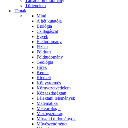
Társadalomtudomány
Történelem
Témák
Mind
A hét kutatója
Biológia
Csillagászat
Egyéb
Élettudomány
Fizika
Földrajz
Földtudomány
Geológia
Hírek
Kémia
Kiemelt
Könyvtermés
Környezetvédelem
Közgazdaságtan
Lélektani lelemények
Matematika
Meteorológia
Mezőgazdaság
Műszaki tudományok
Művészettörténet