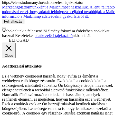
https://eletestudomany.hu/adatkezelesi-tajekoztato/
Marketingplatformunkként a Mailchimpet használjuk. A lenti feliratko
tudomásul veszi, hogy adatait feldolgozás céljából továbbítják a Mai
információ a Mailchimp adatvédelmi gyakorlatáról itt.
Weboldalunk a felhasználói élmény fokozása érdekében cookiekat
használ Részleteket
adatkezelési tájékoztató
nkban talál.
ELFOGAD
Close
Adatkezelési áttekintés
Ez a webhely cookie-kat használ, hogy javítsa az élményt a
webhelyen való böngészés során. Ezek közül a cookie-k közül a
szükségesnek minősített sütiket az Ön böngészője tárolja, mivel ezek
elengedhetetlenek a weboldal alapvető funkcióinak működéséhez.
Harmadik féltől származó cookie-kat is használunk, amelyek
segítenek elemezni és megérteni, hogyan használja ezt a webhelyet.
Ezek a cookie-k csak az Ön hozzájárulásával kerülnek tárolásra a
böngészőjében. Lehetősége van arra is, hogy leiratkozzon ezekről a
cookie-król. A cookie-k egy részének letiltása azonban hatással lehet