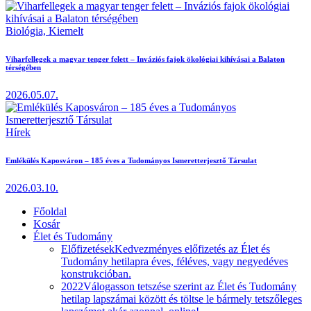
Biológia,
Kiemelt
Viharfellegek a magyar tenger felett – Inváziós fajok ökológiai kihívásai a Balaton
térségében
2026.05.07.
Hírek
Emlékülés Kaposváron – 185 éves a Tudományos Ismeretterjesztő Társulat
2026.03.10.
Főoldal
Kosár
Élet és Tudomány
Előfizetések
Kedvezményes előfizetés az Élet és
Tudomány hetilapra éves, féléves, vagy negyedéves
konstrukcióban.
2022
Válogasson tetszése szerint az Élet és Tudomány
hetilap lapszámai között és töltse le bármely tetszőleges