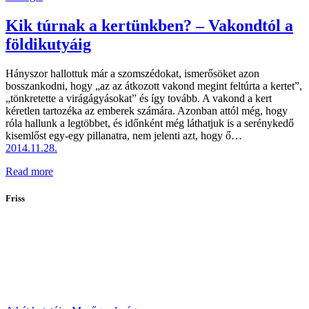
Kik túrnak a kertünkben? – Vakondtól a
földikutyáig
Hányszor hallottuk már a szomszédokat, ismerősöket azon
bosszankodni, hogy „az az átkozott vakond megint feltúrta a kertet”,
„tönkretette a virágágyásokat” és így tovább. A vakond a kert
kéretlen tartozéka az emberek számára. Azonban attól még, hogy
róla hallunk a legtöbbet, és időnként még láthatjuk is a serénykedő
kisemlőst egy-egy pillanatra, nem jelenti azt, hogy ő…
2014.11.28.
Read more
Friss