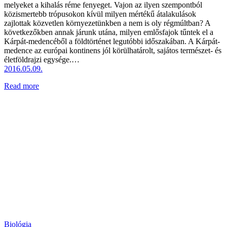
melyeket a kihalás réme fenyeget. Vajon az ilyen szempontból
közismertebb trópusokon kívül milyen mértékű átalakulások
zajlottak közvetlen környezetünkben a nem is oly régmúltban? A
következőkben annak járunk utána, milyen emlősfajok tűntek el a
Kárpát-medencéből a földtörténet legutóbbi időszakában. A Kárpát-
medence az európai kontinens jól körülhatárolt, sajátos természet- és
életföldrajzi egysége.…
2016.05.09.
Read more
Biológia