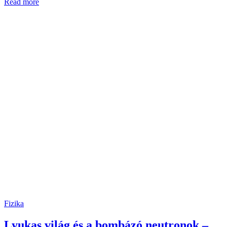
Read more
Fizika
Lyukas világ és a bombázó neutronok –