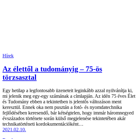
Hírek
Az élettől a tudományig – 75-ös
törzsasztal
Egy hetilap a legfontosabb üzeneteit leginkább azzal nyilvánítja ki,
mi jelenik meg egy-egy számának a címlapján. Az idén 75 éves Élet
és Tudomány ebben a tekintetben is jelentős változáson ment
keresztül. Ennek oka nem pusztán a fotó- és nyomdatechnika
fejlődésében keresendő, bár kétségtelen, hogy immár háromnegyed
évszázados története során külső megjelenése tekintetében akár
technikatörténeti kordokumentációként…
2021.02.10.