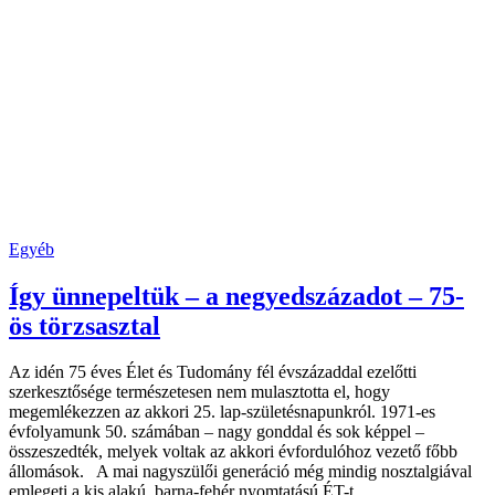
Egyéb
Így ünnepeltük – a negyedszázadot – 75-
ös törzsasztal
Az idén 75 éves Élet és Tudomány fél évszázaddal ezelőtti
szerkesztősége természetesen nem mulasztotta el, hogy
megemlékezzen az akkori 25. lap-születésnapunkról. 1971-es
évfolyamunk 50. számában – nagy gonddal és sok képpel –
összeszedték, melyek voltak az akkori évfordulóhoz vezető főbb
állomások. A mai nagyszülői generáció még mindig nosztalgiával
emlegeti a kis alakú, barna-fehér nyomtatású ÉT-t…