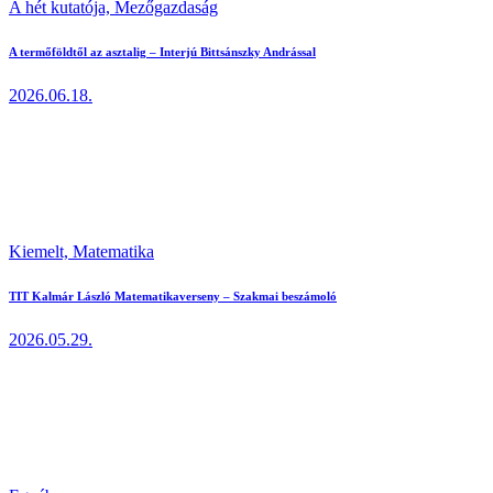
A hét kutatója,
Mezőgazdaság
A termőföldtől az asztalig – Interjú Bittsánszky Andrással
2026.06.18.
Kiemelt,
Matematika
TIT Kalmár László Matematikaverseny – Szakmai beszámoló
2026.05.29.