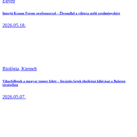
Egyéb
Interjú Krausz Ferenc professzorral – Élvonallal a világra szóló eredményekért
2026.05.18.
Biológia,
Kiemelt
Viharfellegek a magyar tenger felett – Inváziós fajok ökológiai kihívásai a Balaton
térségében
2026.05.07.