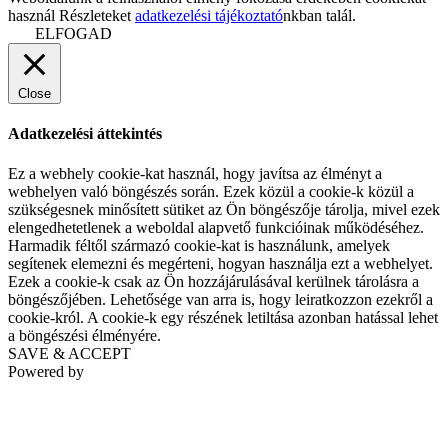
használ Részleteket
adatkezelési tájékoztató
nkban talál.
ELFOGAD
Close
Adatkezelési áttekintés
Ez a webhely cookie-kat használ, hogy javítsa az élményt a
webhelyen való böngészés során. Ezek közül a cookie-k közül a
szükségesnek minősített sütiket az Ön böngészője tárolja, mivel ezek
elengedhetetlenek a weboldal alapvető funkcióinak működéséhez.
Harmadik féltől származó cookie-kat is használunk, amelyek
segítenek elemezni és megérteni, hogyan használja ezt a webhelyet.
Ezek a cookie-k csak az Ön hozzájárulásával kerülnek tárolásra a
böngészőjében. Lehetősége van arra is, hogy leiratkozzon ezekről a
cookie-król. A cookie-k egy részének letiltása azonban hatással lehet
a böngészési élményére.
SAVE & ACCEPT
Powered by