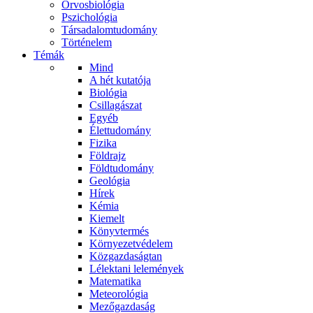
Orvosbiológia
Pszichológia
Társadalomtudomány
Történelem
Témák
Mind
A hét kutatója
Biológia
Csillagászat
Egyéb
Élettudomány
Fizika
Földrajz
Földtudomány
Geológia
Hírek
Kémia
Kiemelt
Könyvtermés
Környezetvédelem
Közgazdaságtan
Lélektani lelemények
Matematika
Meteorológia
Mezőgazdaság