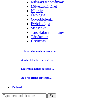
Műszaki tudományok
Művészettörténet
Néprajz
Ökológia
Orvosbiológia
Pszichológia
Statisztika
Társadalomtudomány
Történelem
Űrkutatás
Tehetségek és tudományok a...
A labortól a betegágyig –...
Lézerhullámokon szörfölő...
Az ördögfióka története...
Rólunk