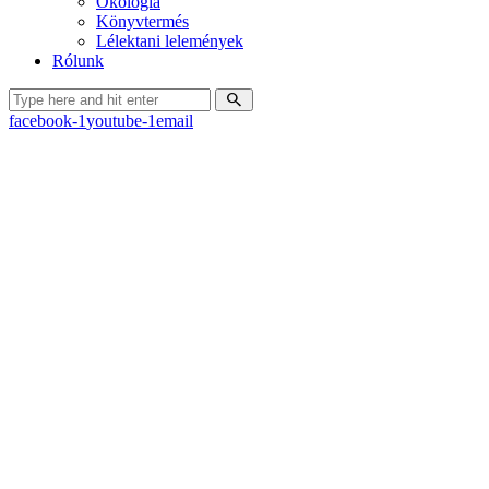
Ökológia
Könyvtermés
Lélektani lelemények
Rólunk
facebook-1
youtube-1
email