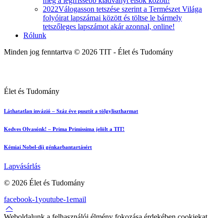
meg a legfrissebb kiadványt elsők között!
2022
Válogasson tetszése szerint a Természet Világa
folyóirat lapszámai között és töltse le bármely
tetszőleges lapszámot akár azonnal, online!
Rólunk
Minden jog fenntartva © 2026 TIT - Élet és Tudomány
Élet és Tudomány
Láthatatlan invázió – Száz éve pusztít a tölgylisztharmat
Kedves Olvasónk! – Prima Primissima jelölt a TIT!
Kémiai Nobel-díj génkarbantartásért
Lapvásárlás
© 2026 Élet és Tudomány
facebook-1
youtube-1
email
Weboldalunk a felhasználói élmény fokozása érdekében cookiekat