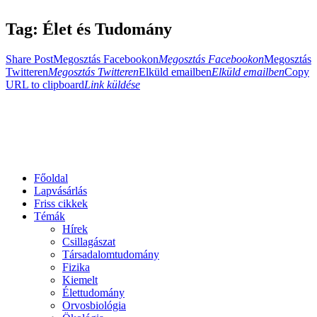
Tag: Élet és Tudomány
Share Post
Megosztás Facebookon
Megosztás Facebookon
Megosztás
Twitteren
Megosztás Twitteren
Elküld emailben
Elküld emailben
Copy
URL to clipboard
Link küldése
Főoldal
Lapvásárlás
Friss cikkek
Témák
Hírek
Csillagászat
Társadalomtudomány
Fizika
Kiemelt
Élettudomány
Orvosbiológia