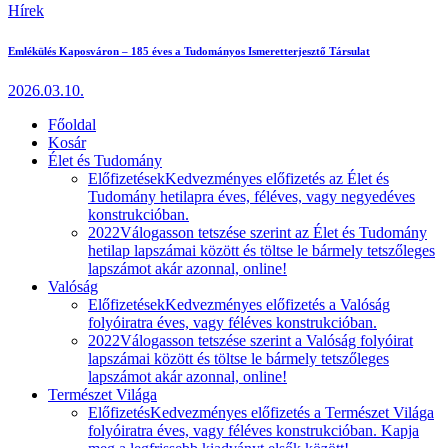
Hírek
Emlékülés Kaposváron – 185 éves a Tudományos Ismeretterjesztő Társulat
2026.03.10.
Főoldal
Kosár
Élet és Tudomány
Előfizetések
Kedvezményes előfizetés az Élet és
Tudomány hetilapra éves, féléves, vagy negyedéves
konstrukcióban.
2022
Válogasson tetszése szerint az Élet és Tudomány
hetilap lapszámai között és töltse le bármely tetszőleges
lapszámot akár azonnal, online!
Valóság
Előfizetések
Kedvezményes előfizetés a Valóság
folyóiratra éves, vagy féléves konstrukcióban.
2022
Válogasson tetszése szerint a Valóság folyóirat
lapszámai között és töltse le bármely tetszőleges
lapszámot akár azonnal, online!
Természet Világa
Előfizetés
Kedvezményes előfizetés a Természet Világa
folyóiratra éves, vagy féléves konstrukcióban. Kapja