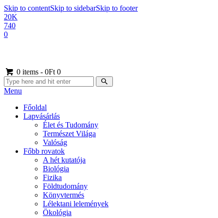
Skip to content
Skip to sidebar
Skip to footer
20K
740
0
0 items
-
0Ft
0
Menu
Főoldal
Lapvásárlás
Élet és Tudomány
Természet Világa
Valóság
Főbb rovatok
A hét kutatója
Biológia
Fizika
Földtudomány
Könyvtermés
Lélektani lelemények
Ökológia