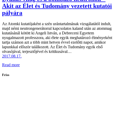
Akit az Élet és Tudomány vezetett kutatói
pályára
Az Atomki kutatójaként a szén urántartalmának vizsgálatától indult,
majd némi neutrongenerátorral kapcsolatos kaland után az atommag
kutatásánál kötött ki Angeli István, a Debreceni Egyetem
nyugalmazott professzora, aki élete egyik meghatározó élményeként
tartja számon azt a több mint hetven évvel ezelőtti napot, amikor
lapunkkal először találkozott. Az Élet és Tudomány egyik első
olvasójával, terjesztőjével és kritikusával…
2017.08.17.
Read more
Friss