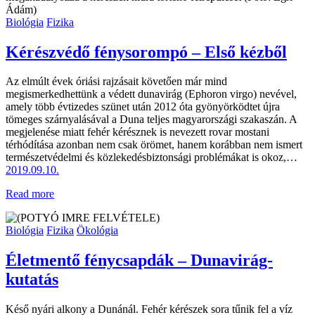
Biológia
Fizika
Kérészvédő fénysorompó – Első kézből
Az elmúlt évek óriási rajzásait követően már mind
megismerkedhettünk a védett dunavirág (Ephoron virgo) nevével,
amely több évtizedes szünet után 2012 óta gyönyörködtet újra
tömeges szárnyalásával a Duna teljes magyarországi szakaszán. A
megjelenése miatt fehér kérésznek is nevezett rovar mostani
térhódítása azonban nem csak örömet, hanem korábban nem ismert
természetvédelmi és közlekedésbiztonsági problémákat is okoz,…
2019.09.10.
Read more
Biológia
Fizika
Ökológia
Életmentő fénycsapdák – Dunavirág-
kutatás
Késő nyári alkony a Dunánál. Fehér kérészek sora tűnik fel a víz