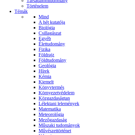
Társadalomtudomány
Történelem
Témák
Mind
A hét kutatója
Biológia
Csillagászat
Egyéb
Élettudomány
Fizika
Földrajz
Földtudomány
Geológia
Hírek
Kémia
Kiemelt
Könyvtermés
Környezetvédelem
Közgazdaságtan
Lélektani lelemények
Matematika
Meteorológia
Mezőgazdaság
Műszaki tudományok
Művészettörténet