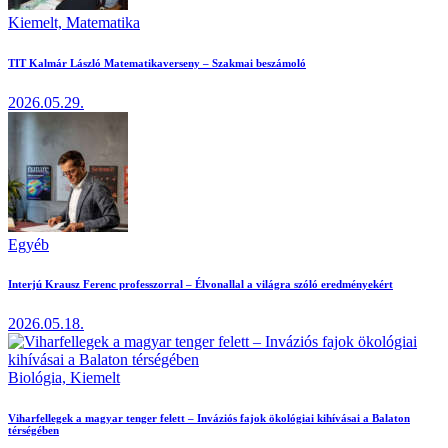
Kiemelt,
Matematika
TIT Kalmár László Matematikaverseny – Szakmai beszámoló
2026.05.29.
Egyéb
Interjú Krausz Ferenc professzorral – Élvonallal a világra szóló eredményekért
2026.05.18.
Biológia,
Kiemelt
Viharfellegek a magyar tenger felett – Inváziós fajok ökológiai kihívásai a Balaton
térségében