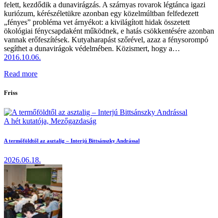
felett, kezdődik a dunavirágzás. A szárnyas rovarok légtánca igazi
kuriózum, kérészéletükre azonban egy közelmúltban felfedezett
„fényes” probléma vet árnyékot: a kivilágított hidak összetett
ökológiai fénycsapdaként működnek, e hatás csökkentésére azonban
vannak erőfeszítések. Kutyaharapást szőrével, azaz a fénysorompó
segíthet a dunavirágok védelmében. Közismert, hogy a…
2016.10.06.
Read more
Friss
A hét kutatója,
Mezőgazdaság
A termőföldtől az asztalig – Interjú Bittsánszky Andrással
2026.06.18.