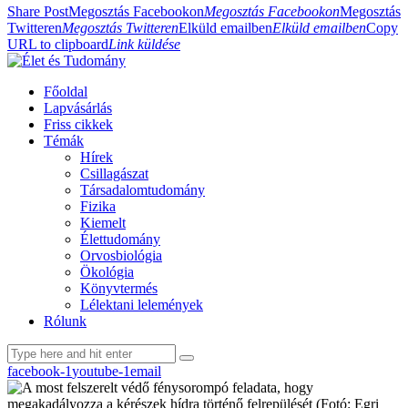
Share Post
Megosztás Facebookon
Megosztás Facebookon
Megosztás
Twitteren
Megosztás Twitteren
Elküld emailben
Elküld emailben
Copy
URL to clipboard
Link küldése
Főoldal
Lapvásárlás
Friss cikkek
Témák
Hírek
Csillagászat
Társadalomtudomány
Fizika
Kiemelt
Élettudomány
Orvosbiológia
Ökológia
Könyvtermés
Lélektani lelemények
Rólunk
facebook-1
youtube-1
email