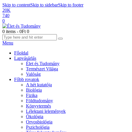
Skip to content
Skip to sidebar
Skip to footer
20K
740
0
0 items
-
0Ft
0
Menu
Főoldal
Lapvásárlás
Élet és Tudomány
Természet Világa
Valóság
Főbb rovatok
A hét kutatója
Biológia
Fizika
Földtudomány
Könyvtermés
Lélektani lelemények
Ökológia
Orvosbiológia
Pszichológia