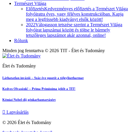
Természet Világa
Előfizetés
Kedvezményes előfizetés a Természet Világa
folyóiratra éves, vagy féléves konstrukcióban. Kapja
meg a legfrissebb kiadványt elsők között!
2022
Válogasson tetszése szerint a Természet Világa
folyóirat lapszámai között és töltse le bármely
tetszőleges lapszámot akár azonnal, online!
Rólunk
Minden jog fenntartva © 2026 TIT - Élet és Tudomány
Élet és Tudomány
Láthatatlan invázió – Száz éve pusztít a tölgylisztharmat
Kedves Olvasónk! – Prima Primissima jelölt a TIT!
Kémiai Nobel-díj génkarbantartásért
Lapvásárlás
© 2026 Élet és Tudomány