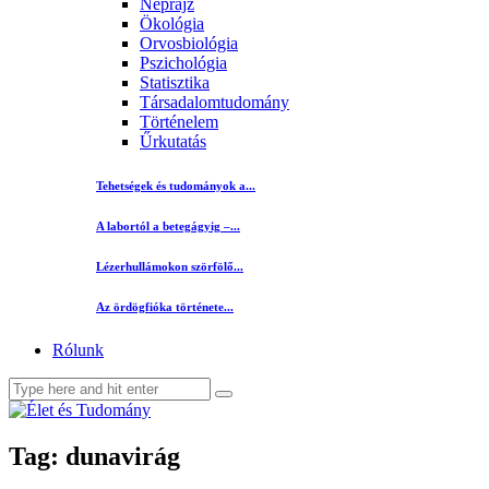
Néprajz
Ökológia
Orvosbiológia
Pszichológia
Statisztika
Társadalomtudomány
Történelem
Űrkutatás
Tehetségek és tudományok a...
A labortól a betegágyig –...
Lézerhullámokon szörfölő...
Az ördögfióka története...
Rólunk
Tag: dunavirág