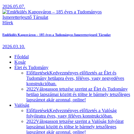
2026.05.07.
Hírek
Emlékülés Kaposváron – 185 éves a Tudományos Ismeretterjesztő Társulat
2026.03.10.
Főoldal
Kosár
Élet és Tudomány
Előfizetések
Kedvezményes előfizetés az Élet és
Tudomány hetilapra éves, féléves, vagy negyedéves
konstrukcióban.
2022
Válogasson tetszése szerint az Élet és Tudomány
hetilap lapszámai között és töltse le bármely tetszőleges
lapszámot akár azonnal, online!
Valóság
Előfizetések
Kedvezményes előfizetés a Valóság
folyóiratra éves, vagy féléves konstrukcióban.
2022
Válogasson tetszése szerint a Valóság folyóirat
lapszámai között és töltse le bármely tetszőleges
lapszámot akár azonnal, online!