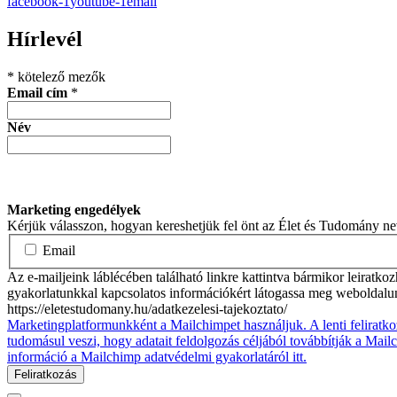
facebook-1
youtube-1
email
Hírlevél
*
kötelező mezők
Email cím
*
Név
Marketing engedélyek
Kérjük válasszon, hogyan kereshetjük fel önt az Élet és Tudomány n
Email
Az e-mailjeink láblécében található linkre kattintva bármikor leiratko
gyakorlatunkkal kapcsolatos információkért látogassa meg weboldalu
https://eletestudomany.hu/adatkezelesi-tajekoztato/
Marketingplatformunkként a Mailchimpet használjuk. A lenti feliratko
tudomásul veszi, hogy adatait feldolgozás céljából továbbítják a Mai
információ a Mailchimp adatvédelmi gyakorlatáról itt.