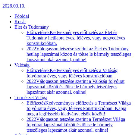
2026.03.10.
Főoldal
Kosár
Élet és Tudomány
Előfizetések
Kedvezményes előfizetés az Élet és
Tudomány hetilapra éves, féléves, vagy negyedéves
konstrukcióban.
2022
Válogasson tetszése szerint az Élet és Tudomány
hetilap lapszámai között és töltse le bármely tetszőleges
lapszámot akár azonnal, online!
Valóság
Előfizetések
Kedvezményes előfizetés a Valóság
folyóiratra éves, vagy féléves konstrukcióban.
2022
Válogasson tetszése szerint a Valóság folyóirat
lapszámai között és töltse le bármely tetszőleges
lapszámot akár azonnal, online!
Természet Világa
Előfizetés
Kedvezményes előfizetés a Természet Világa
folyóiratra éves, vagy féléves konstrukcióban. Kapja
meg a legfrissebb kiadványt elsők között!
2022
Válogasson tetszése szerint a Természet Világa
folyóirat lapszámai között és töltse le bármely
tetszőleges lapszámot akár azonnal, online!