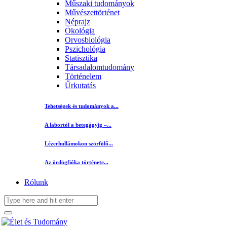
Műszaki tudományok
Művészettörténet
Néprajz
Ökológia
Orvosbiológia
Pszichológia
Statisztika
Társadalomtudomány
Történelem
Űrkutatás
Tehetségek és tudományok a...
A labortól a betegágyig –...
Lézerhullámokon szörfölő...
Az ördögfióka története...
Rólunk