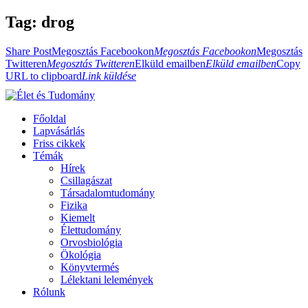
Tag: drog
Share Post
Megosztás Facebookon
Megosztás Facebookon
Megosztás
Twitteren
Megosztás Twitteren
Elküld emailben
Elküld emailben
Copy
URL to clipboard
Link küldése
Főoldal
Lapvásárlás
Friss cikkek
Témák
Hírek
Csillagászat
Társadalomtudomány
Fizika
Kiemelt
Élettudomány
Orvosbiológia
Ökológia
Könyvtermés
Lélektani lelemények
Rólunk