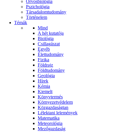
Orvosbiológia
Pszichológia
Társadalomtudomány
Történelem
Témák
Mind
A hét kutatója
Biológia
Csillagászat
Egyéb
Élettudomány
Fizika
Földrajz
Földtudomány
Geológia
Hírek
Kémia
Kiemelt
Könyvtermés
Környezetvédelem
Közgazdaságtan
Lélektani lelemények
Matematika
Meteorológia
Mezőgazdaság