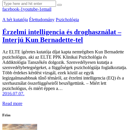
facebook-1
youtube-1
email
A hét kutatója
Élettudomány
Pszichológia
Érzelmi intelligencia és droghasználat –
Interjú Kun Bernadette-tel
Az ELTE ígéretes kutatója díjat kapta nemrégiben Kun Bernadette
pszichológus, aki az ELTE PPK Klinikai Pszichológia és
Addiktológia Tanszékén dolgozik. Szenvedélyesen kutatja a
szenvedélybetegségeket, a függőségek pszichológiája foglalkoztatja.
Több érdekes kérdést vizsgál, ezek közül az egyik
legizgalmasabbnak tűnő témáról, az érzelmi intelligencia (EQ) és a
szerhasználat összefüggéseiről beszélgettünk. – Miért lett
pszichológus, és miért éppen a…
2016.07.07.
Read more
Friss