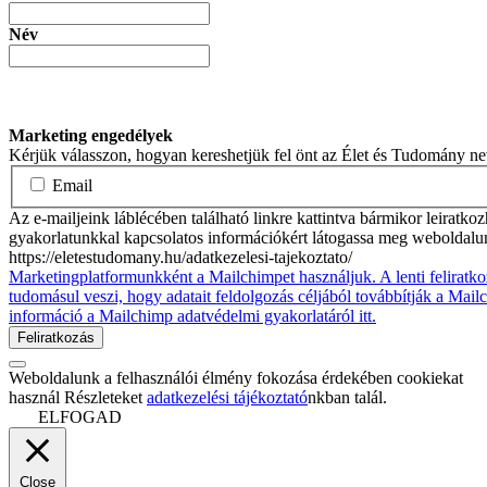
Név
Marketing engedélyek
Kérjük válasszon, hogyan kereshetjük fel önt az Élet és Tudomány n
Email
Az e-mailjeink láblécében található linkre kattintva bármikor leiratko
gyakorlatunkkal kapcsolatos információkért látogassa meg weboldalu
https://eletestudomany.hu/adatkezelesi-tajekoztato/
Marketingplatformunkként a Mailchimpet használjuk. A lenti feliratko
tudomásul veszi, hogy adatait feldolgozás céljából továbbítják a Mai
információ a Mailchimp adatvédelmi gyakorlatáról itt.
Weboldalunk a felhasználói élmény fokozása érdekében cookiekat
használ Részleteket
adatkezelési tájékoztató
nkban talál.
ELFOGAD
Close