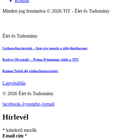
Rólunk
Minden jog fenntartva © 2026 TIT - Élet és Tudomány
Élet és Tudomány
Láthatatlan invázió – Száz éve pusztít a tölgylisztharmat
Kedves Olvasónk! – Prima Primissima jelölt a TIT!
Kémiai Nobel-díj génkarbantartásért
Lapvásárlás
© 2026 Élet és Tudomány
facebook-1
youtube-1
email
Hírlevél
*
kötelező mezők
Email cím
*