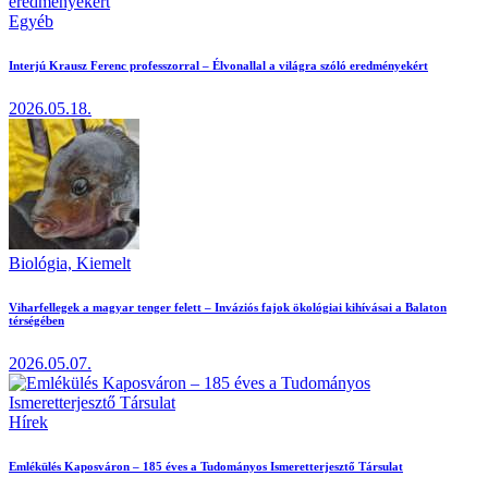
Egyéb
Interjú Krausz Ferenc professzorral – Élvonallal a világra szóló eredményekért
2026.05.18.
Biológia,
Kiemelt
Viharfellegek a magyar tenger felett – Inváziós fajok ökológiai kihívásai a Balaton
térségében
2026.05.07.
Hírek
Emlékülés Kaposváron – 185 éves a Tudományos Ismeretterjesztő Társulat