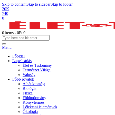
Skip to content
Skip to sidebar
Skip to footer
20K
740
0
0 items
-
0Ft
0
Menu
Főoldal
Lapvásárlás
Élet és Tudomány
Természet Világa
Valóság
Főbb rovatok
A hét kutatója
Biológia
Fizika
Földtudomány
Könyvtermés
Lélektani lelemények
Ökológia