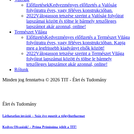
Előfizetések
Kedvezményes előfizetés a Valóság
folyóiratra éves, vagy féléves konstrukcióban.
2022
Válogasson tetszése szerint a Valóság folyóirat
lapszámai között és töltse le bármely tetszőleges
lapszámot akár azonnal, online!
Természet Világa
Előfizetés
Kedvezményes előfizetés a Természet Világa
folyóiratra éves, vagy féléves konstrukcióban. Kapja
meg a legfrissebb kiadványt elsők között!
2022
Válogasson tetszése szerint a Természet Világa
folyóirat lapszámai között és töltse le bármely
tetszőleges lapszámot akár azonnal, online!
Rólunk
Minden jog fenntartva © 2026 TIT - Élet és Tudomány
Élet és Tudomány
Láthatatlan invázió – Száz éve pusztít a tölgylisztharmat
Kedves Olvasónk! – Prima Primissima jelölt a TIT!