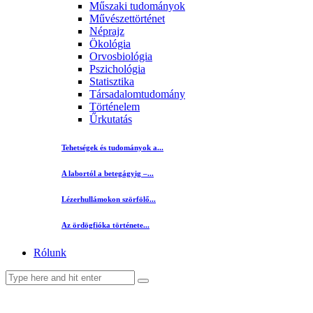
Műszaki tudományok
Művészettörténet
Néprajz
Ökológia
Orvosbiológia
Pszichológia
Statisztika
Társadalomtudomány
Történelem
Űrkutatás
Tehetségek és tudományok a...
A labortól a betegágyig –...
Lézerhullámokon szörfölő...
Az ördögfióka története...
Rólunk