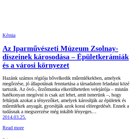
Kémia
Az Iparművészeti Múzeum Zsolnay-
díszeinek károsodása – Épületkerámiák
és a városi környezet
Hazánk számos régiója bővelkedik műemlékekben, amelyek
megőrzése, jó állapotának fenntartása a társadalom feladatai közé
tartozik. Az óvó-, őrzőmunka elkerülhetetlen velejárója – miután
hatékonyan megóvni is csak azt lehet, amit ismerünk –, hogy
feltárjuk azokat a tényezőket, amelyek károsítják az épületek és
műemlékek anyagát, gyorsítják azok korai elöregedését. Ennek a
tudásnak a megszerzése még inkább lényeges…
2014.03.25.
Read more