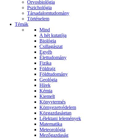
Orvosbiológia
Pszichológia
Társadalomtudomány
Történelem
Témák
Mind
A hét kutatója
Biológia
Csillagászat
Egyéb
Élettudomány
Fizika
Földrajz
Földtudomány
Geológia
Hírek
Kémia
Kiemelt
Könyvtermés
Környezetvédelem
Közgazdaságtan
Lélektani lelemények
Matematika
Meteorológia
Mezőgazdaság