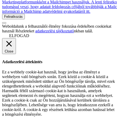
Marketingplatformunkként a Mailchimpet használjuk. A lenti feliratko
tudomásul veszi, hogy adatait feldolgozás céljából továbbítják a Mai
információ a Mailchimp adatvédelmi gyakorlatáról itt.
Weboldalunk a felhasználói élmény fokozása érdekében cookiekat
használ Részleteket
adatkezelési tájékoztató
nkban talál.
ELFOGAD
Close
Adatkezelési áttekintés
Ez a webhely cookie-kat használ, hogy javítsa az élményt a
webhelyen való böngészés során. Ezek közül a cookie-k közül a
szükségesnek minősített sütiket az Ön böngészője tárolja, mivel ezek
elengedhetetlenek a weboldal alapvető funkcióinak működéséhez.
Harmadik féltől származó cookie-kat is használunk, amelyek
segítenek elemezni és megérteni, hogyan használja ezt a webhelyet.
Ezek a cookie-k csak az Ön hozzájárulásával kerülnek tárolásra a
böngészőjében. Lehetősége van arra is, hogy leiratkozzon ezekről a
cookie-król. A cookie-k egy részének letiltása azonban hatással lehet
a böngészési élményére.