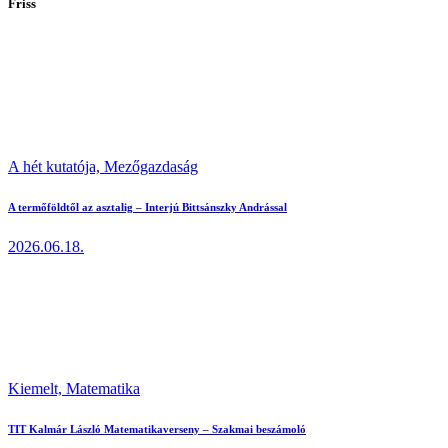
Friss
A hét kutatója,
Mezőgazdaság
A termőföldtől az asztalig – Interjú Bittsánszky Andrással
2026.06.18.
Kiemelt,
Matematika
TIT Kalmár László Matematikaverseny – Szakmai beszámoló