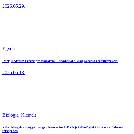
2026.05.29.
Egyéb
Interjú Krausz Ferenc professzorral – Élvonallal a világra szóló eredményekért
2026.05.18.
Biológia,
Kiemelt
Viharfellegek a magyar tenger felett – Inváziós fajok ökológiai kihívásai a Balaton
térségében