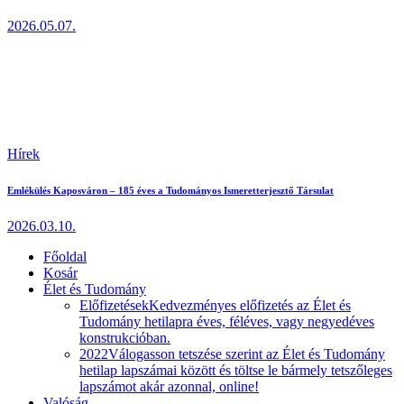
2026.05.07.
Hírek
Emlékülés Kaposváron – 185 éves a Tudományos Ismeretterjesztő Társulat
2026.03.10.
Főoldal
Kosár
Élet és Tudomány
Előfizetések
Kedvezményes előfizetés az Élet és
Tudomány hetilapra éves, féléves, vagy negyedéves
konstrukcióban.
2022
Válogasson tetszése szerint az Élet és Tudomány
hetilap lapszámai között és töltse le bármely tetszőleges
lapszámot akár azonnal, online!
Valóság