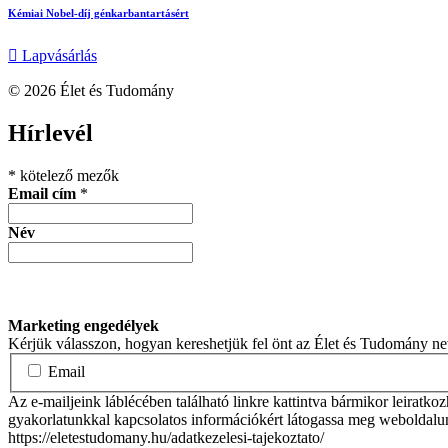
Kémiai Nobel-díj génkarbantartásért
Lapvásárlás
© 2026 Élet és Tudomány
facebook-
youtube-
email
Hírlevél
1
1
*
kötelező mezők
Email cím
*
Név
Marketing engedélyek
Kérjük válasszon, hogyan kereshetjük fel önt az Élet és Tudomány n
Email
Az e-mailjeink láblécében található linkre kattintva bármikor leiratko
gyakorlatunkkal kapcsolatos információkért látogassa meg weboldalu
https://eletestudomany.hu/adatkezelesi-tajekoztato/