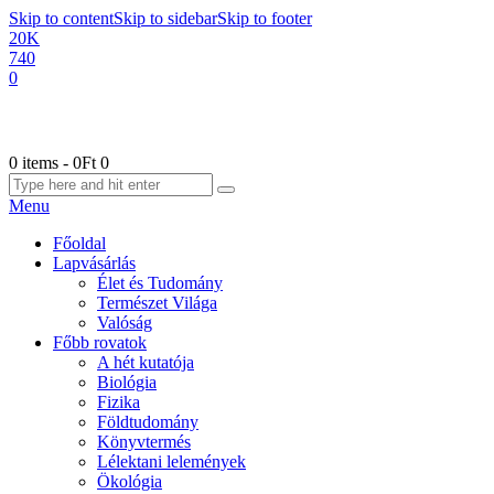
Skip to content
Skip to sidebar
Skip to footer
20K
740
0
0 items
-
0Ft
0
Menu
Főoldal
Lapvásárlás
Élet és Tudomány
Természet Világa
Valóság
Főbb rovatok
A hét kutatója
Biológia
Fizika
Földtudomány
Könyvtermés
Lélektani lelemények
Ökológia