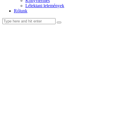
Könyvtermés
Lélektani lelemények
Rólunk
facebook-
youtube-
email
1
1