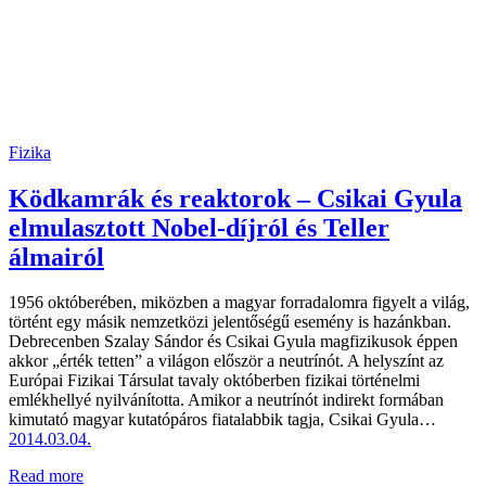
Fizika
Ködkamrák és reaktorok – Csikai Gyula
elmulasztott Nobel-díjról és Teller
álmairól
1956 októberében, miközben a magyar forradalomra figyelt a világ,
történt egy másik nemzetközi jelentőségű esemény is hazánkban.
Debrecenben Szalay Sándor és Csikai Gyula magfizikusok éppen
akkor „érték tetten” a világon először a neutrínót. A helyszínt az
Európai Fizikai Társulat tavaly októberben fizikai történelmi
emlékhellyé nyilvánította. Amikor a neutrínót indirekt formában
kimutató magyar kutatópáros fiatalabbik tagja, Csikai Gyula…
2014.03.04.
Read more