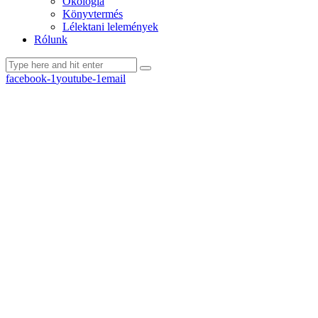
Ökológia
Könyvtermés
Lélektani lelemények
Rólunk
facebook-1
youtube-1
email