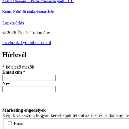
Kedves Olvasónk! – Prima Primissima jelölt a TIT!
Kémiai Nobel-díj génkarbantartásért
Lapvásárlás
© 2026 Élet és Tudomány
facebook-1
youtube-1
email
Hírlevél
*
kötelező mezők
Email cím
*
Név
Marketing engedélyek
Kérjük válasszon, hogyan kereshetjük fel önt az Élet és Tudomány n
Email