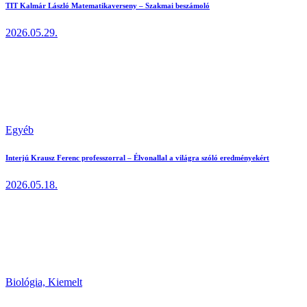
TIT Kalmár László Matematikaverseny – Szakmai beszámoló
2026.05.29.
Egyéb
Interjú Krausz Ferenc professzorral – Élvonallal a világra szóló eredményekért
2026.05.18.
Biológia,
Kiemelt