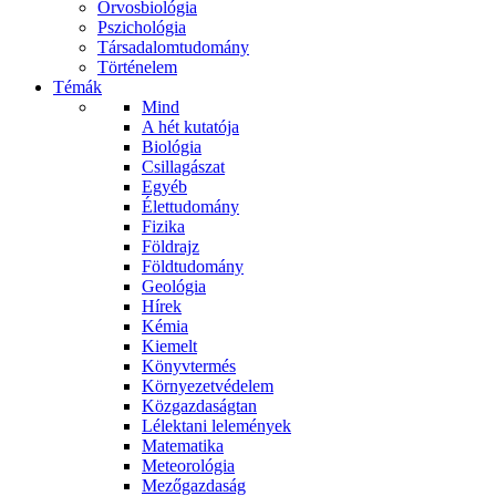
Orvosbiológia
Pszichológia
Társadalomtudomány
Történelem
Témák
Mind
A hét kutatója
Biológia
Csillagászat
Egyéb
Élettudomány
Fizika
Földrajz
Földtudomány
Geológia
Hírek
Kémia
Kiemelt
Könyvtermés
Környezetvédelem
Közgazdaságtan
Lélektani lelemények
Matematika
Meteorológia
Mezőgazdaság