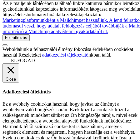
Az e-mailjeink láblécében található linkre kattintva bármikor leiratko
gyakorlatunkkal kapcsolatos információkért látogassa meg weboldalu
https://eletestudomany.hu/adatkezelesi-tajekoztato/
Marketingplatformunkként a Mailchimpet használjuk. A lenti feliratko
tudomásul veszi, hogy adatait feldolgozás céljából továbbítják a Mai
információ a Mailchimp adatvédelmi gyakorlatáról itt.
Weboldalunk a felhasználói élmény fokozása érdekében cookiekat
használ Részleteket
adatkezelési tájékoztató
nkban talál.
ELFOGAD
Close
Adatkezelési áttekintés
Ez a webhely cookie-kat használ, hogy javítsa az élményt a
webhelyen való böngészés során. Ezek közül a cookie-k közül a
szükségesnek minősített sütiket az Ön böngészője tárolja, mivel ezek
elengedhetetlenek a weboldal alapvető funkcióinak működéséhez.
Harmadik féltől származó cookie-kat is használunk, amelyek
segítenek elemezni és megérteni, hogyan használja ezt a webhelyet.
Ezek a cookie-k csak az Ön hozzájárulásával kerülnek tárolásra a