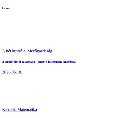
Friss
A hét kutatója,
Mezőgazdaság
A termőföldtől az asztalig – Interjú Bittsánszky Andrással
2026.06.18.
Kiemelt,
Matematika