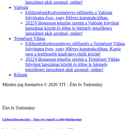
lapszámot akár azonnal, online!
Valóság
Előfizetések
Kedvezményes előfizetés a Valóság
folyóiratra éves, vagy féléves konstrukcióban.
2022
Válogasson tetszése szerint a Valóság folyóirat
lapszámai között és töltse le bármely tetszőleges
lapszámot akár azonnal, online!
Természet Világa
Előfizetés
Kedvezményes előfizetés a Természet Világa
folyóiratra éves, vagy féléves konstrukcióban. Kapja
meg a legfrissebb kiadványt elsők között!
2022
Válogasson tetszése szerint a Természet Világa
folyóirat lapszámai között és töltse le bármely
tetszőleges lapszámot akár azonnal, online!
Rólunk
Minden jog fenntartva © 2026 TIT - Élet és Tudomány
Élet és Tudomány
Láthatatlan invázió – Száz éve pusztít a tölgylisztharmat