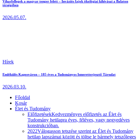
Viharfellegek a magyar tenger felett – Inváziós fajok ökológiai kihívásai a Balaton
térségében
2026.05.07.
Hírek
Emlékülés Kaposváron – 185 éves a Tudományos Ismeretterjesztő Társulat
2026.03.10.
Főoldal
Kosár
Élet és Tudomány
Előfizetések
Kedvezményes előfizetés az Élet és
Tudomány hetilapra éves, féléves, vagy negyedéves
konstrukcióban.
2022
Válogasson tetszése szerint az Élet és Tudomány
hetilap lapszámai között és töltse le bármely tetszőleges