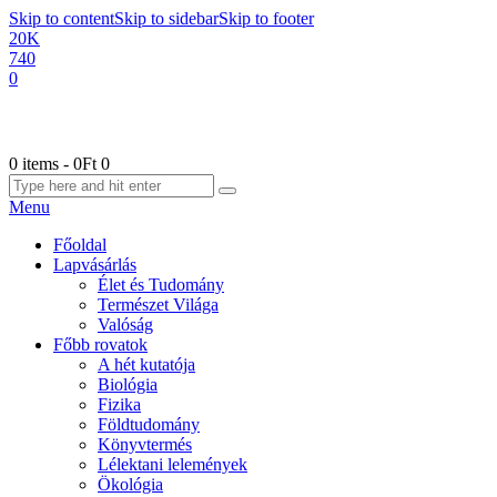
Skip to content
Skip to sidebar
Skip to footer
20K
740
0
0 items
-
0Ft
0
Menu
Főoldal
Lapvásárlás
Élet és Tudomány
Természet Világa
Valóság
Főbb rovatok
A hét kutatója
Biológia
Fizika
Földtudomány
Könyvtermés
Lélektani lelemények
Ökológia