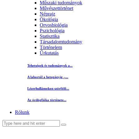
Műszaki tudományok
Művészettörténet
Néprajz
Ökológia
Orvosbiológia
Pszichológia
Statisztika
Társadalomtudomány
Történelem
Űrkutatás
Tehetségek és tudományok a...
A labortól a betegágyig –...
Lézerhullámokon szörfölő...
Az ördögfióka története...
Rólunk