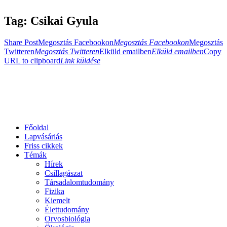
Tag: Csikai Gyula
Share Post
Megosztás Facebookon
Megosztás Facebookon
Megosztás
Twitteren
Megosztás Twitteren
Elküld emailben
Elküld emailben
Copy
URL to clipboard
Link küldése
Főoldal
Lapvásárlás
Friss cikkek
Témák
Hírek
Csillagászat
Társadalomtudomány
Fizika
Kiemelt
Élettudomány
Orvosbiológia