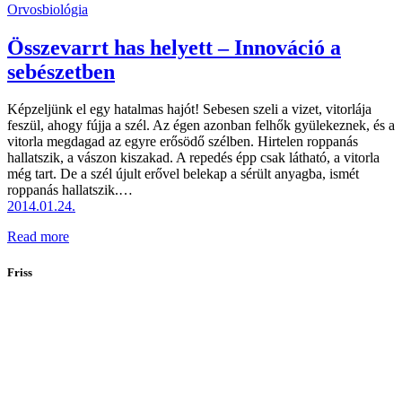
1
1
Orvosbiológia
Összevarrt has helyett – Innováció a
sebészetben
Képzeljünk el egy hatalmas hajót! Sebesen szeli a vizet, vitorlája
feszül, ahogy fújja a szél. Az égen azonban felhők gyülekeznek, és a
vitorla megdagad az egyre erősödő szélben. Hirtelen roppanás
hallatszik, a vászon kiszakad. A repedés épp csak látható, a vitorla
még tart. De a szél újult erővel belekap a sérült anyagba, ismét
roppanás hallatszik.…
2014.01.24.
Read more
Friss