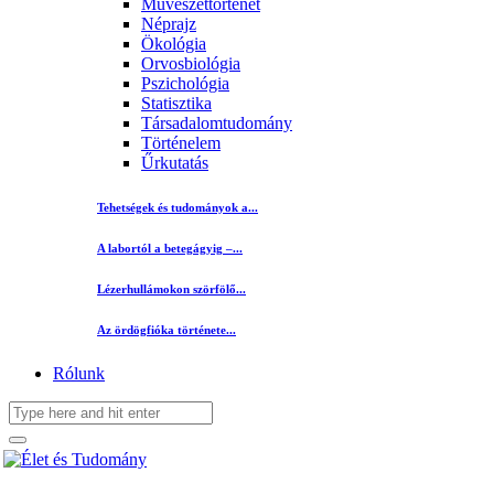
Művészettörténet
Néprajz
Ökológia
Orvosbiológia
Pszichológia
Statisztika
Társadalomtudomány
Történelem
Űrkutatás
Tehetségek és tudományok a...
A labortól a betegágyig –...
Lézerhullámokon szörfölő...
Az ördögfióka története...
Rólunk