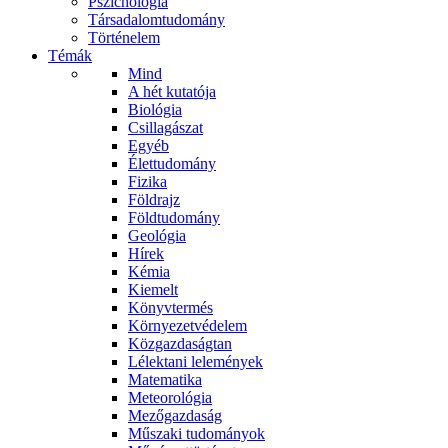
Pszichológia
Társadalomtudomány
Történelem
Témák
Mind
A hét kutatója
Biológia
Csillagászat
Egyéb
Élettudomány
Fizika
Földrajz
Földtudomány
Geológia
Hírek
Kémia
Kiemelt
Könyvtermés
Környezetvédelem
Közgazdaságtan
Lélektani lelemények
Matematika
Meteorológia
Mezőgazdaság
Műszaki tudományok