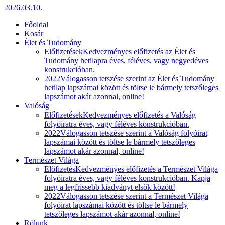
2026.03.10.
Főoldal
Kosár
Élet és Tudomány
Előfizetések
Kedvezményes előfizetés az Élet és
Tudomány hetilapra éves, féléves, vagy negyedéves
konstrukcióban.
2022
Válogasson tetszése szerint az Élet és Tudomány
hetilap lapszámai között és töltse le bármely tetszőleges
lapszámot akár azonnal, online!
Valóság
Előfizetések
Kedvezményes előfizetés a Valóság
folyóiratra éves, vagy féléves konstrukcióban.
2022
Válogasson tetszése szerint a Valóság folyóirat
lapszámai között és töltse le bármely tetszőleges
lapszámot akár azonnal, online!
Természet Világa
Előfizetés
Kedvezményes előfizetés a Természet Világa
folyóiratra éves, vagy féléves konstrukcióban. Kapja
meg a legfrissebb kiadványt elsők között!
2022
Válogasson tetszése szerint a Természet Világa
folyóirat lapszámai között és töltse le bármely
tetszőleges lapszámot akár azonnal, online!
Rólunk