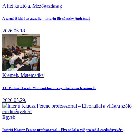
A hét kutatója,
Mezőgazdaság
A termőföldtől az asztalig – Interjú Bittsánszky Andrással
2026.06.18.
Kiemelt,
Matematika
TIT Kalmár László Matematikaverseny – Szakmai beszámoló
2026.05.29.
Egyéb
Interjú Krausz Ferenc professzorral – Élvonallal a világra szóló eredményekért