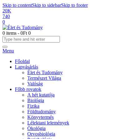
Skip to content
Skip to sidebar
Skip to footer
20K
740
0
0 items
-
0Ft
0
Menu
Főoldal
Lapvásárlás
Élet és Tudomány
Természet Világa
Valóság
Főbb rovatok
A hét kutatója
Biológia
Fizika
Földtudomány
Könyvtermés
Lélektani lelemények
Ökológia
Orvosbiológia