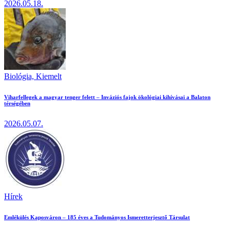
2026.05.18.
Biológia,
Kiemelt
Viharfellegek a magyar tenger felett – Inváziós fajok ökológiai kihívásai a Balaton
térségében
2026.05.07.
Hírek
Emlékülés Kaposváron – 185 éves a Tudományos Ismeretterjesztő Társulat